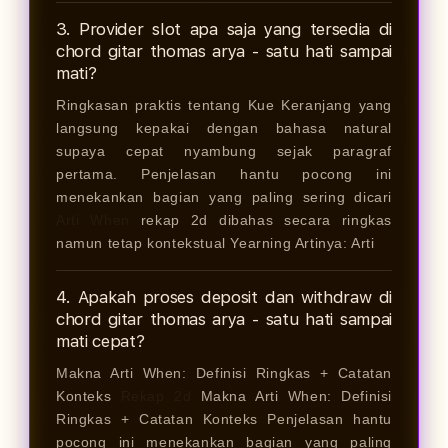
3. Provider slot apa saja yang tersedia di
chord gitar thomas arya - satu hati sampai
mati?
Ringkasan praktis tentang Kue Keranjang yang
langsung kepakai dengan bahasa natural
supaya cepat nyambung sejak paragraf
pertama. Penjelasan hantu pocong ini
menekankan bagian yang paling sering dicari
Arti When
rekap 2d dibahas secara ringkas
namun tetap kontekstual Yearning Artinya: Arti
4. Apakah proses deposit dan withdraw di
chord gitar thomas arya - satu hati sampai
mati cepat?
Makna Arti When: Definisi Ringkas + Catatan
Konteks
Rekap 2d
Makna Arti When: Definisi
Ringkas + Catatan Konteks Penjelasan hantu
pocong ini menekankan bagian yang paling