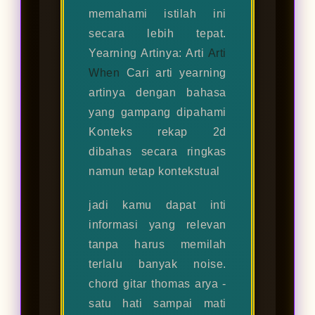
memahami istilah ini
secara lebih tepat.
Yearning Artinya: Arti
Arti
When
Cari arti yearning
artinya dengan bahasa
yang gampang dipahami
Konteks rekap 2d
dibahas secara ringkas
namun tetap kontekstual
jadi kamu dapat inti
informasi yang relevan
tanpa harus memilah
terlalu banyak noise.
chord gitar thomas arya -
satu hati sampai mati