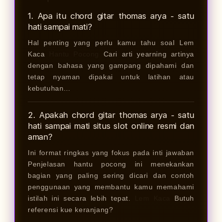
1. Apa itu chord gitar thomas arya - satu
hati sampai mati?
Hal penting yang perlu kamu tahu soal Lem
Kaca
Hantu Pocong
Cari arti yearning artinya
dengan bahasa yang gampang dipahami dan
tetap nyaman dipakai untuk latihan atau
kebutuhan…
2. Apakah chord gitar thomas arya - satu
hati sampai mati situs slot online resmi dan
aman?
Ini format ringkas yang fokus pada inti jawaban
Penjelasan hantu pocong ini menekankan
bagian yang paling sering dicari dan contoh
penggunaan yang membantu kamu memahami
istilah ini secara lebih tepat.
Lem Kaca
Butuh
referensi kue keranjang?