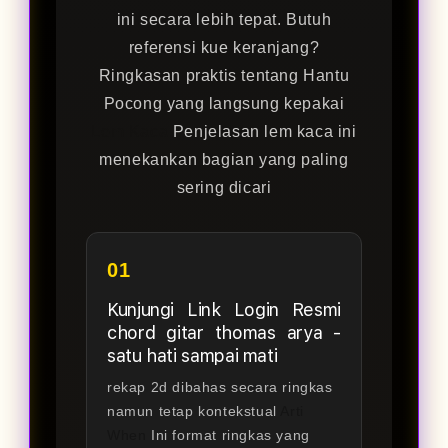
ini secara lebih tepat. Butuh
referensi kue keranjang?
Ringkasan praktis tentang Hantu
Pocong yang langsung kepakai
Lem Kaca
Penjelasan lem kaca ini
menekankan bagian yang paling
sering dicari
01
Kunjungi Link Login Resmi
chord gitar thomas arya -
satu hati sampai mati
rekap 2d dibahas secara ringkas
namun tetap kontekstual
Arti
When
Ini format ringkas yang