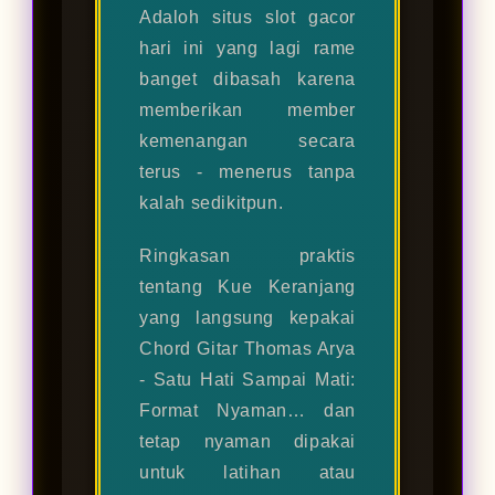
Adaloh situs slot gacor
hari ini yang lagi rame
banget dibasah karena
memberikan member
kemenangan secara
terus - menerus tanpa
kalah sedikitpun.
Ringkasan praktis
tentang Kue Keranjang
yang langsung kepakai
Chord Gitar Thomas Arya
- Satu Hati Sampai Mati:
Format Nyaman… dan
tetap nyaman dipakai
untuk latihan atau