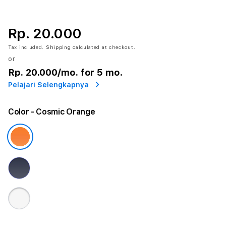
Rp. 20.000
Tax included.
Shipping
calculated at checkout.
or
Rp. 20.000
/mo. for 5 mo.
Pelajari Selengkapnya
Color
- Cosmic Orange