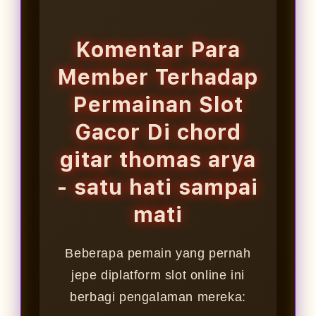
Komentar Para
Member Terhadap
Permainan Slot
Gacor Di chord
gitar thomas arya
- satu hati sampai
mati
Beberapa pemain yang pernah
jepe diplatform slot online ini
berbagi pengalaman mereka: