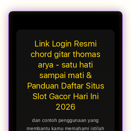
Link Login Resmi
chord gitar thomas
arya - satu hati
sampai mati &
Panduan Daftar Situs
Slot Gacor Hari Ini
2026
dan contoh penggunaan yang
membantu kamu memahami istilah