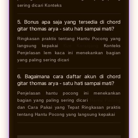
sering dicari Konteks
5. Bonus apa saja yang tersedia di chord
gitar thomas arya - satu hati sampai mati?
Ringkasan praktis tentang Hantu Pocong yang
langsung kepakai
Kue Keranjang
Konteks
Penjelasan lem kaca ini menekankan bagian
yang paling sering dicari
6. Bagaimana cara daftar akun di chord
gitar thomas arya - satu hati sampai mati?
Penjelasan hantu pocong ini menekankan
bagian yang paling sering dicari
Hantu Pocong
dan Cara Pakai yang Tepat Ringkasan praktis
tentang Hantu Pocong yang langsung kepakai