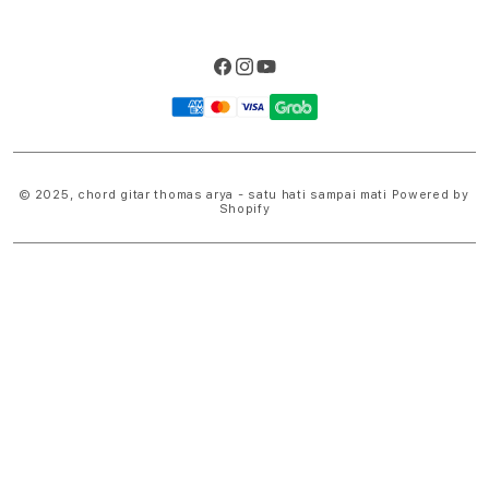
Facebook
Instagram
YouTube
Payment
methods
© 2025,
chord gitar thomas arya - satu hati sampai mati
Powered by
Shopify