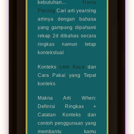
kebutuhan…
Hantu
Pocong
Cari arti yearning
artinya dengan bahasa
yang gampang dipahami
rekap 2d dibahas secara
ringkas namun tetap
kontekstual
Konteks
Lem Kaca
dan
Cara Pakai yang Tepat
konteks
Makna Arti When:
Definisi Ringkas +
Catatan Konteks dan
contoh penggunaan yang
membantu kamu