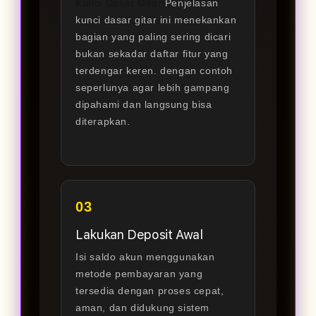
Kunci Dasar Gitar
Penjelasan
kunci dasar gitar ini menekankan
bagian yang paling sering dicari
bukan sekadar daftar fitur yang
terdengar keren. dengan contoh
seperlunya agar lebih gampang
dipahami dan langsung bisa
diterapkan.
03
Lakukan Deposit Awal
Isi saldo akun menggunakan
metode pembayaran yang
tersedia dengan proses cepat,
aman, dan didukung sistem