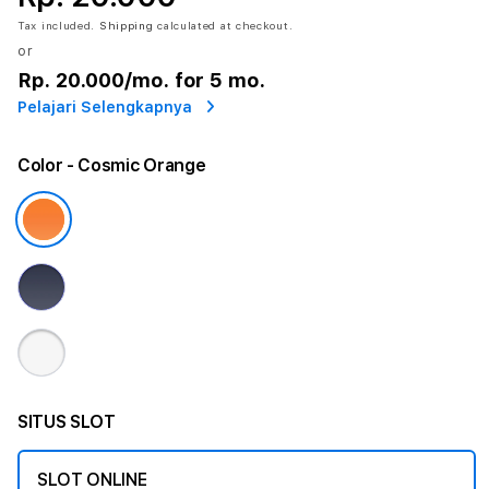
Tax included.
Shipping
calculated at checkout.
or
Rp. 20.000
/mo. for 5 mo.
Pelajari Selengkapnya
Color
- Cosmic Orange
SITUS SLOT
SLOT ONLINE