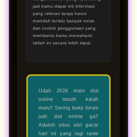
jadi kamu dapat inti informasi
yang relevan tanpa harus
memilah terlalu banyak noise.
dan contoh penggunaan yang
membantu kamu memahami
istilah ini secara lebih tepat.
Udah 2026 main slot
online masih kalah
mulu? Sering buka forum
judi slot online ga?
Adaloh situs slot gacor
hari ini yang lagi rame