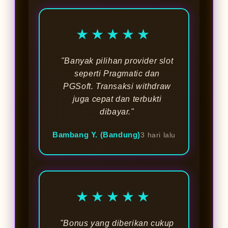
★★★★★
"Banyak pilihan provider slot
seperti Pragmatic dan
PGSoft. Transaksi withdraw
juga cepat dan terbukti
dibayar."
Bambang Y. (Bandung)
3 hari lalu
★★★★★
"Bonus yang diberikan cukup