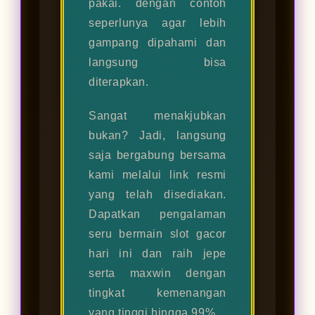
pakai. dengan contoh
seperlunya agar lebih
gampang dipahami dan
langsung bisa
diterapkan.
Sangat menakjubkan
bukan? Jadi, langsung
saja bergabung bersama
kami melalui link resmi
yang telah disediakan.
Dapatkan pengalaman
seru bermain slot gacor
hari ini dan raih jepe
serta maxwin dengan
tingkat kemenangan
yang tinggi hingga 99%.