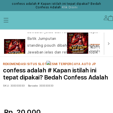
confess adalah # Kapan istilah ini tepat dipakai? Bedah
Confess Adalah
Klik Disini
Lo
in
REKOMENDASI SITUS SLOT RESMI TERPERCAYA AUTO JP
Jawaban jelas dan relevan untuk topik Batik
Batik Jumputan
standing pouch dibahas secara ringkas namun
REKOMENDASI SITUS 
SLOT ONLINE
From Rp. 20.000
Jawaban jelas dan relevan untuk topik Batik 
From Rp. 20.000 Rp
REKOMENDASI SITUS SLOT RESMI TERPERCAYA AUTO JP
confess adalah # Kapan istilah ini
tepat dipakai? Bedah Confess Adalah
SKU:
333333333
Barcode:
333333333
Rp. 20.000