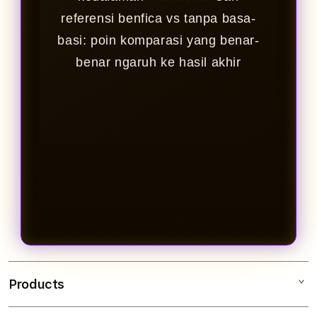
referensi benfica vs tanpa basa-
basi: poin komparasi yang benar-
benar ngaruh ke hasil akhir
Products