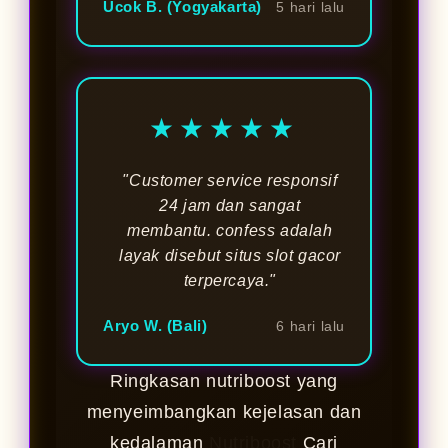
Ucok B. (Yogyakarta)
5 hari lalu
★★★★★
"Customer service responsif
24 jam dan sangat
membantu. confess adalah
layak disebut situs slot gacor
terpercaya."
Aryo W. (Bali)
6 hari lalu
Ringkasan nutriboost yang
menyeimbangkan kejelasan dan
kedalaman
Nutriboost
Cari