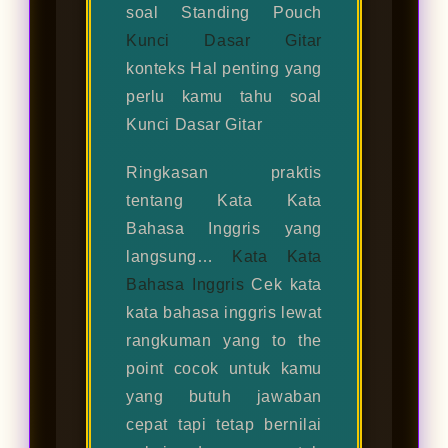
soal Standing Pouch
Kunci Dasar Gitar
konteks Hal penting yang
perlu kamu tahu soal
Kunci Dasar Gitar
Ringkasan praktis
tentang Kata Kata
Bahasa Inggris yang
langsung…
Kata Kata
Bahasa Inggris
Cek kata
kata bahasa inggris lewat
rangkuman yang to the
point cocok untuk kamu
yang butuh jawaban
cepat tapi tetap bernilai