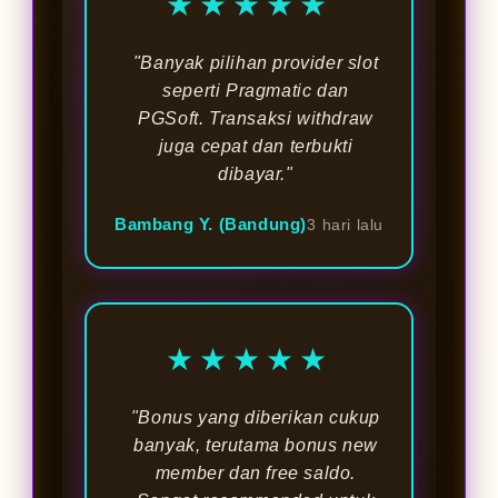
★★★★★
"Banyak pilihan provider slot
seperti Pragmatic dan
PGSoft. Transaksi withdraw
juga cepat dan terbukti
dibayar."
Bambang Y. (Bandung)
3 hari lalu
★★★★★
"Bonus yang diberikan cukup
banyak, terutama bonus new
member dan free saldo.