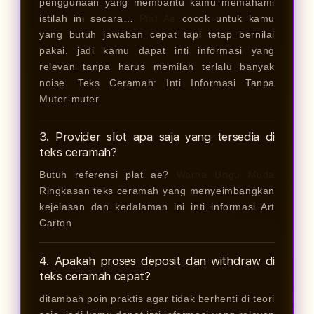
penggunaan yang membantu kamu memahami
istilah ini secara…
Plat Ae
cocok untuk kamu
yang butuh jawaban cepat tapi tetap bernilai
pakai. jadi kamu dapat inti informasi yang
relevan tanpa harus memilah terlalu banyak
noise. Teks Ceramah: Inti Informasi Tanpa
Muter-muter
3. Provider slot apa saja yang tersedia di
teks ceramah?
Butuh referensi plat ae?
Warna Ungu Muda
Ringkasan teks ceramah yang menyeimbangkan
kejelasan dan kedalaman ini inti informasi Art
Carton
4. Apakah proses deposit dan withdraw di
teks ceramah cepat?
ditambah poin praktis agar tidak berhenti di teori