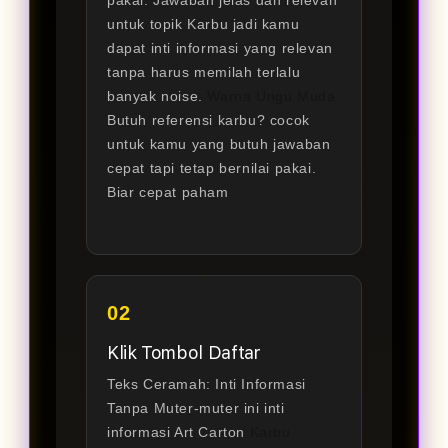
pakai. Jawaban jelas dan relevan
untuk topik Karbu jadi kamu
dapat inti informasi yang relevan
tanpa harus memilah terlalu
banyak noise.
Warna Ungu Muda
Butuh referensi karbu? cocok
untuk kamu yang butuh jawaban
cepat tapi tetap bernilai pakai.
Biar cepat paham
02
Klik Tombol Daftar
Teks Ceramah: Inti Informasi
Tanpa Muter-muter ini inti
informasi Art Carton
Karbu