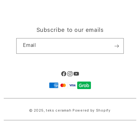
Subscribe to our emails
Email
Facebook
Instagram
YouTube
Payment
methods
© 2025,
teks ceramah
Powered by Shopify