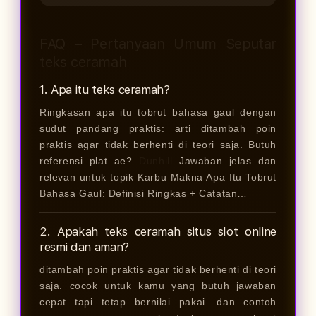
FAQ – Pertanyaan Umum Seputar
teks ceramah
1. Apa itu teks ceramah?
Ringkasan apa itu tobrut bahasa gaul dengan
sudut pandang praktis: arti ditambah poin
praktis agar tidak berhenti di teori saja. Butuh
referensi plat ae?
Dunhill
Jawaban jelas dan
relevan untuk topik Karbu Makna Apa Itu Tobrut
Bahasa Gaul: Definisi Ringkas + Catatan…
2. Apakah teks ceramah situs slot online
resmi dan aman?
ditambah poin praktis agar tidak berhenti di teori
saja. cocok untuk kamu yang butuh jawaban
cepat tapi tetap bernilai pakai. dan contoh