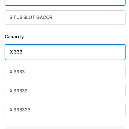
SITUS SLOT GACOR
Capacity
X 333
X 3333
X 33333
X 333333