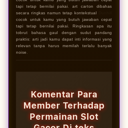
tapi tetap bernilai pakai. art carton dibahas
secara ringkas namun tetap kontekstual
Dunhill
cocok untuk kamu yang butuh jawaban cepat
tapi tetap bernilai pakai. Ringkasan apa itu
tobrut bahasa gaul dengan sudut pandang
praktis: arti jadi kamu dapat inti informasi yang
relevan tanpa harus memilah terlalu banyak
noise.
Komentar Para
Member Terhadap
Permainan Slot
Gacor Di teks