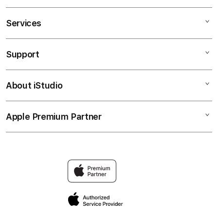
Services
teks ceramah
SLOT ONLINE
Support
AppleCare+
SITUS SLOT GACOR
Corporate
SLOT GACOR
About iStudio
My Account
Slot Online
SITUS SLOT ONLINE
Collection & Delivery
Elush Service Provider
SITUS SLOT GACOR
Apple Premium Partner
About Us
Returns & Exchanges
Financing Options
SLOT GACOR TERPOPULER
Find an iStudio near you
Contact Us
Trade-in
SLOT
Why Shop at iStudio
FAQ
Traveller’s Reservation
Elush Corporate Website
Privacy Policy
Site Terms of Use