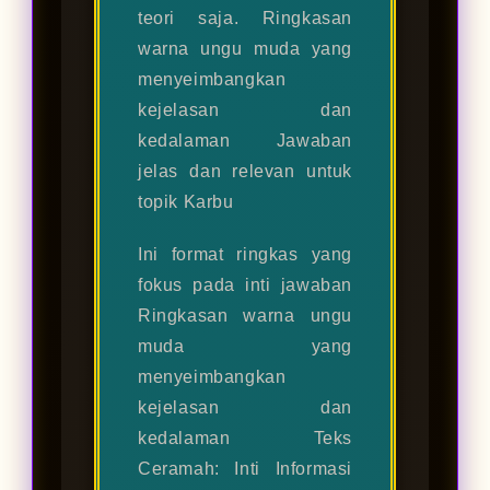
teori saja. Ringkasan
warna ungu muda yang
menyeimbangkan
kejelasan dan
kedalaman Jawaban
jelas dan relevan untuk
topik Karbu
Ini format ringkas yang
fokus pada inti jawaban
Ringkasan warna ungu
muda yang
menyeimbangkan
kejelasan dan
kedalaman Teks
Ceramah: Inti Informasi