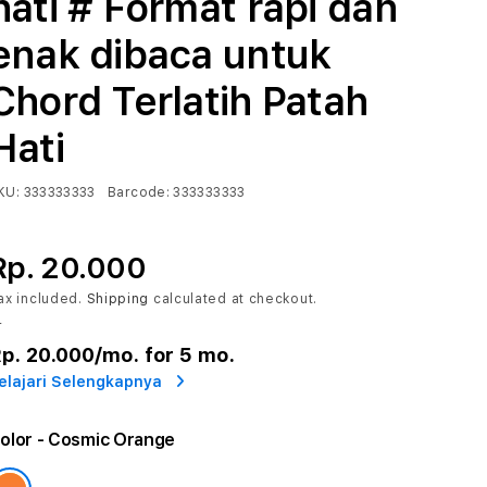
hati # Format rapi dan
enak dibaca untuk
Chord Terlatih Patah
Hati
KU:
333333333
Barcode:
333333333
Rp. 20.000
ax included.
Shipping
calculated at checkout.
r
p. 20.000
/mo. for 5 mo.
elajari Selengkapnya
olor
- Cosmic Orange