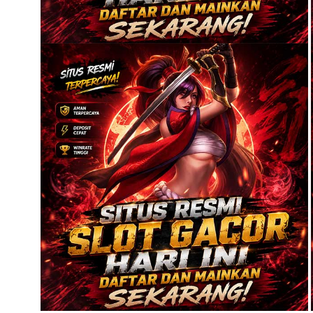
Open
media
6
in
modal