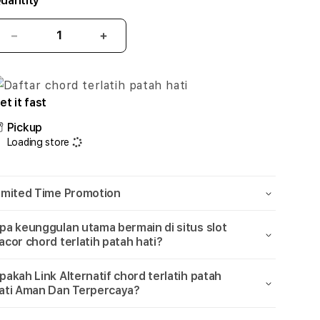
uantity
Decrease
Increase
quantity
quantity
for
for
chord
chord
terlatih
terlatih
et it fast
patah
patah
Pickup
hati
hati
Loading store
#
#
Format
Format
rapi
rapi
dan
dan
imited Time Promotion
enak
enak
dibaca
dibaca
pa keunggulan utama bermain di situs slot
untuk
untuk
acor chord terlatih patah hati?
Chord
Chord
Terlatih
Terlatih
pakah Link Alternatif chord terlatih patah
Patah
Patah
ati Aman Dan Terpercaya?
Hati
Hati