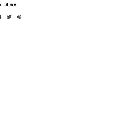
Share