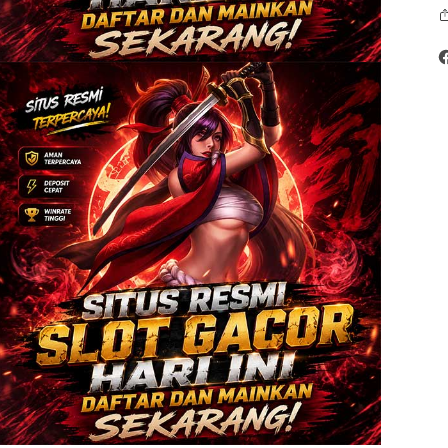
Open
media
7
in
modal