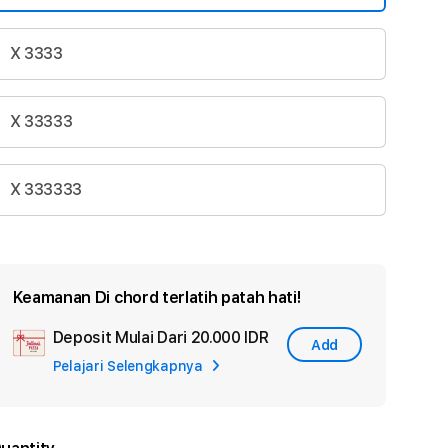
X 3333
X 33333
X 333333
Keamanan Di chord terlatih patah hati!
Deposit Mulai Dari
20.000 IDR
Add
Add
Pelajari Selengkapnya
Apple
Care