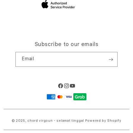
Site Terms of Use
Subscribe to our emails
Email
Facebook
Instagram
YouTube
Payment
methods
© 2025,
chord virgoun - selamat tinggal
Powered by Shopify