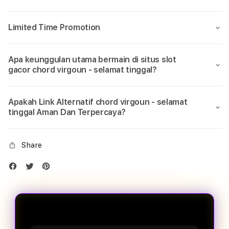
#
#
Chord
Chor
Virgoun
Virg
Limited Time Promotion
-
-
Selamat
Sela
Tinggal
Tingg
Apa keunggulan utama bermain di situs slot
—
—
gacor chord virgoun - selamat tinggal?
Susunan
Susu
Rapi,
Rapi,
Enak
Enak
Apakah Link Alternatif chord virgoun - selamat
Dibaca…
Diba
tinggal Aman Dan Terpercaya?
Share