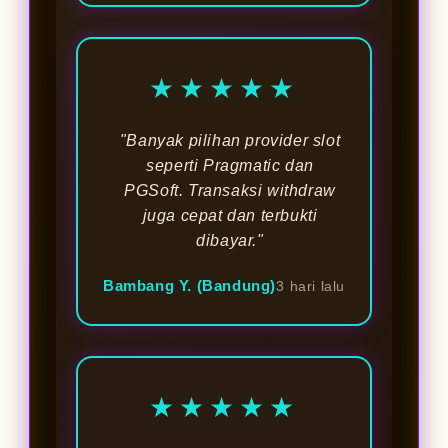
★★★★★
"Banyak pilihan provider slot
seperti Pragmatic dan
PGSoft. Transaksi withdraw
juga cepat dan terbukti
dibayar."
Bambang Y. (Bandung)
3 hari lalu
★★★★★