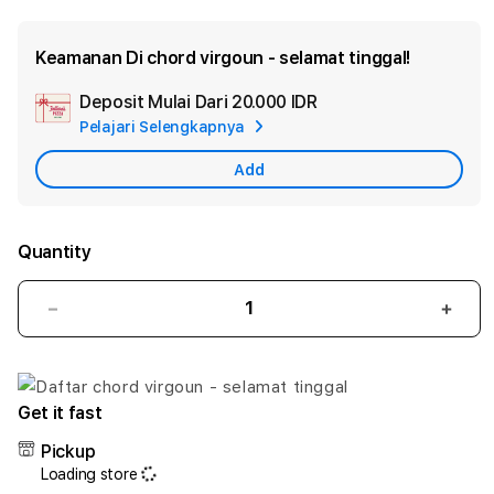
Keamanan Di chord virgoun - selamat tinggal!
Deposit Mulai Dari
20.000 IDR
Add
Pelajari Selengkapnya
Apple
Care
Add
Quantity
Decrease
Incr
quantity
quant
for
for
chord
chor
virgoun
virgo
Get it fast
-
-
Pickup
selamat
sela
Loading store
tinggal
tingg