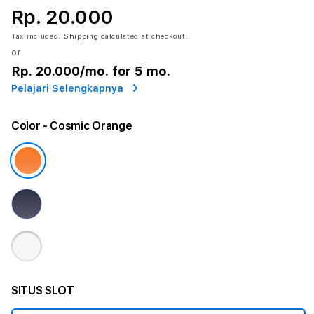
Rp. 20.000
Tax included.
Shipping
calculated at checkout.
or
Rp. 20.000
/mo. for 5 mo.
Pelajari Selengkapnya
Color
- Cosmic Orange
SITUS SLOT