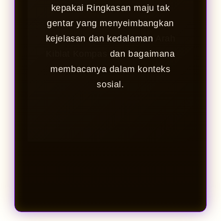
kepakai Ringkasan maju tak
gentar yang menyeimbangkan
kejelasan dan kedalaman
Arah
Kiblat Kompas
dan bagaimana
membacanya dalam konteks
sosial.