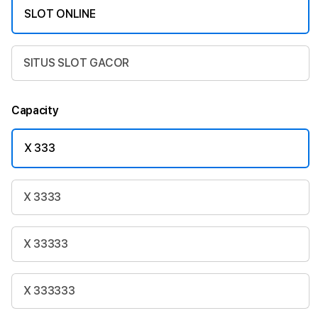
SLOT ONLINE
SITUS SLOT GACOR
Capacity
X 333
X 3333
X 33333
X 333333