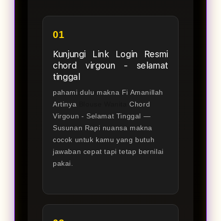
01
Kunjungi Link Login Resmi
chord virgoun - selamat
tinggal
pahami dulu makna Fi Amanillah
Artinya
Blouse Wanita
Chord
Virgoun - Selamat Tinggal —
Susunan Rapi nuansa makna
cocok untuk kamu yang butuh
jawaban cepat tapi tetap bernilai
pakai.