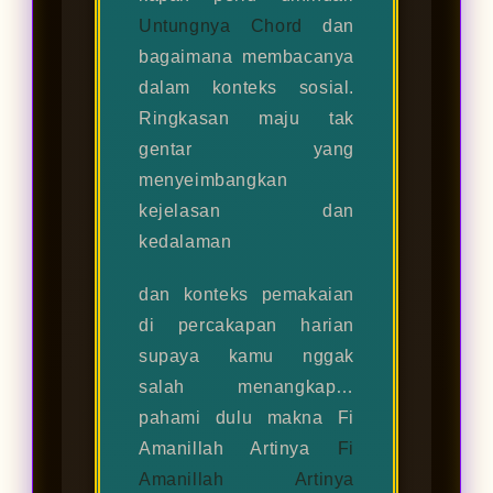
Untungnya Chord
dan
bagaimana membacanya
dalam konteks sosial.
Ringkasan maju tak
gentar yang
menyeimbangkan
kejelasan dan
kedalaman
dan konteks pemakaian
di percakapan harian
supaya kamu nggak
salah menangkap…
pahami dulu makna Fi
Amanillah Artinya
Fi
Amanillah Artinya