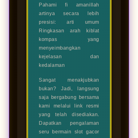
Pahami fi amanillah
artinya secara lebih
presisi: arti umum
Ringkasan arah kiblat
kompas yang
menyeimbangkan
kejelasan dan
kedalaman
Sangat menakjubkan
bukan? Jadi, langsung
saja bergabung bersama
kami melalui link resmi
yang telah disediakan.
Dapatkan pengalaman
seru bermain slot gacor