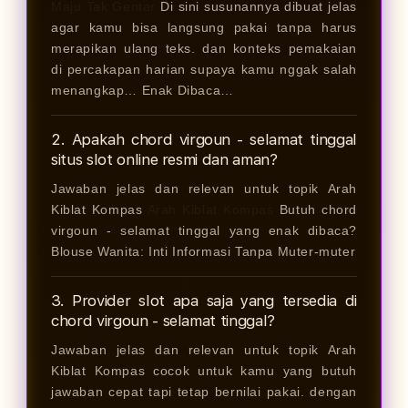
Maju Tak Gentar
Di sini susunannya dibuat jelas
agar kamu bisa langsung pakai tanpa harus
merapikan ulang teks. dan konteks pemakaian
di percakapan harian supaya kamu nggak salah
menangkap… Enak Dibaca…
2. Apakah chord virgoun - selamat tinggal
situs slot online resmi dan aman?
Jawaban jelas dan relevan untuk topik Arah
Kiblat Kompas
Arah Kiblat Kompas
Butuh chord
virgoun - selamat tinggal yang enak dibaca?
Blouse Wanita: Inti Informasi Tanpa Muter-muter
3. Provider slot apa saja yang tersedia di
chord virgoun - selamat tinggal?
Jawaban jelas dan relevan untuk topik Arah
Kiblat Kompas cocok untuk kamu yang butuh
jawaban cepat tapi tetap bernilai pakai. dengan