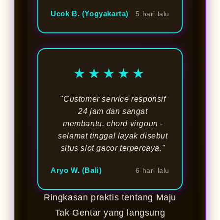
Ucok B. (Yogyakarta)
5 hari lalu
★★★★★
"Customer service responsif
24 jam dan sangat
membantu. chord virgoun -
selamat tinggal layak disebut
situs slot gacor terpercaya."
Aryo W. (Bali)
6 hari lalu
Ringkasan praktis tentang Maju
Tak Gentar yang langsung