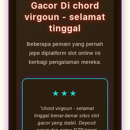
Gacor Di chord
virgoun - selamat
tinggal
Beberapa pemain yang pernah
jepe diplatform slot online ini
berbagi pengalaman mereka:
★★★
"chord virgoun - selamat
tinggal benar-benar situs slot
gacor yang stabil. Deposit