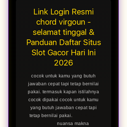
Link Login Resmi
chord virgoun -
selamat tinggal &
Panduan Daftar Situs
Slot Gacor Hari Ini
2026
cocok untuk kamu yang butuh
jawaban cepat tapi tetap bernilai
pakai. termasuk kapan istilahnya
cocok dipakai cocok untuk kamu
yang butuh jawaban cepat tapi
tetap bernilai pakai.
Arah Kiblat
Kompas
nuansa makna