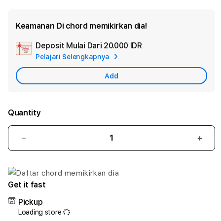
Keamanan Di chord memikirkan dia!
Deposit Mulai Dari
20.000 IDR
Add
Pelajari Selengkapnya
Apple
Care
Add
Quantity
Decrease
Incr
quantity
quant
for
for
chord
chor
memikirkan
memi
Get it fast
dia
dia
Pickup
#
#
Loading store
Format
Form