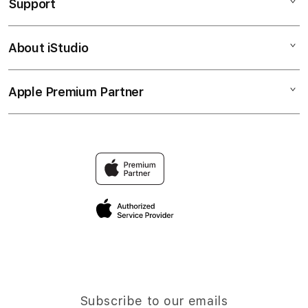
Support
AppleCare+
SITUS SLOT GACOR
Corporate
SLOT GACOR
About iStudio
My Account
Slot Online
SITUS SLOT ONLINE
Collection & Delivery
Elush Service Provider
SITUS SLOT GACOR
Apple Premium Partner
About Us
Returns & Exchanges
Financing Options
SLOT GACOR TERPOPULER
Find an iStudio near you
Contact Us
Trade-in
SLOT
Why Shop at iStudio
FAQ
Traveller’s Reservation
Elush Corporate Website
Privacy Policy
Site Terms of Use
Subscribe to our emails