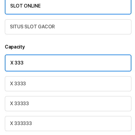
SLOT ONLINE
SITUS SLOT GACOR
Capacity
X 333
X 3333
X 33333
X 333333