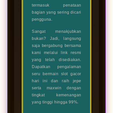
termasuk penataan
bagian yang sering dicari
pengguna.
Sangat menakjubkan
bukan? Jadi, langsung
saja bergabung bersama
kami melalui link resmi
yang telah disediakan.
Dapatkan pengalaman
seru bermain slot gacor
hari ini dan raih jepe
serta maxwin dengan
tingkat kemenangan
yang tinggi hingga 99%.