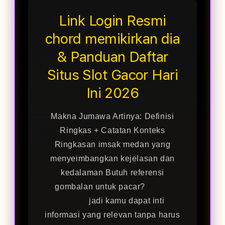
Link Login Resmi
chord memikirkan dia
& Panduan Daftar
Situs Slot Gacor Hari
Ini 2026
Makna Jumawa Artinya: Definisi
Ringkas + Catatan Konteks
Ringkasan imsak medan yang
menyeimbangkan kejelasan dan
kedalaman Butuh referensi
gombalan untuk pacar?
Imsak
Medan
jadi kamu dapat inti
informasi yang relevan tanpa harus