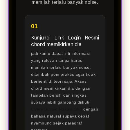
memilah terlalu banyak noise.
01
Kunjungi Link Login Resmi
chord memikirkan dia
jadi kamu dapat inti informasi
yang relevan tanpa harus
memilah terlalu banyak noise.
ditambah poin praktis agar tidak
berhenti di teori saja. Akses
chord memikirkan dia dengan
tampilan bersih dan ringkas
supaya lebih gampang diikuti
Livery Bussid Nakula Shd
dengan
bahasa natural supaya cepat
nyambung sejak paragraf