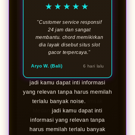
★★★★★
"Customer service responsif
24 jam dan sangat
membantu. chord memikirkan
dia layak disebut situs slot
gacor terpercaya."
Aryo W. (Bali)
6 hari lalu
jadi kamu dapat inti informasi
yang relevan tanpa harus memilah
terlalu banyak noise.
Imsak
Medan
jadi kamu dapat inti
informasi yang relevan tanpa
harus memilah terlalu banyak