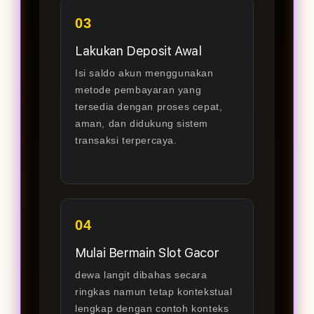
03
Lakukan Deposit Awal
Isi saldo akun menggunakan
metode pembayaran yang
tersedia dengan proses cepat,
aman, dan didukung sistem
transaksi terpercaya.
04
Mulai Bermain Slot Gacor
dewa langit dibahas secara
ringkas namun tetap kontekstual
lengkap dengan contoh konteks