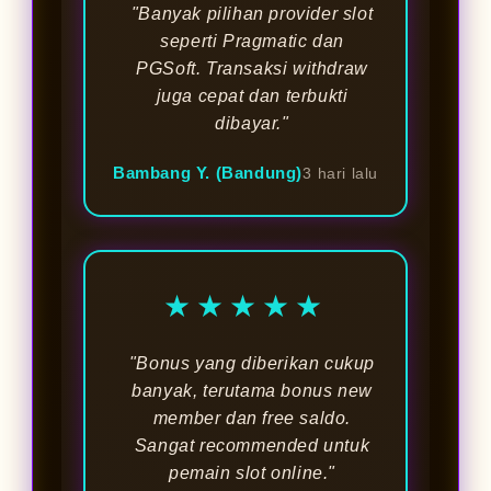
"Banyak pilihan provider slot
seperti Pragmatic dan
PGSoft. Transaksi withdraw
juga cepat dan terbukti
dibayar."
Bambang Y. (Bandung)
3 hari lalu
★★★★★
"Bonus yang diberikan cukup
banyak, terutama bonus new
member dan free saldo.
Sangat recommended untuk
pemain slot online."