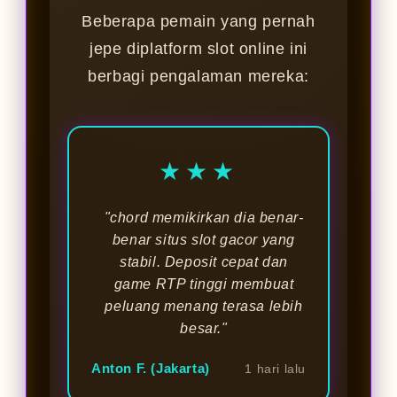
Beberapa pemain yang pernah
jepe diplatform slot online ini
berbagi pengalaman mereka:
★★★
"chord memikirkan dia benar-
benar situs slot gacor yang
stabil. Deposit cepat dan
game RTP tinggi membuat
peluang menang terasa lebih
besar."
Anton F. (Jakarta)
1 hari lalu