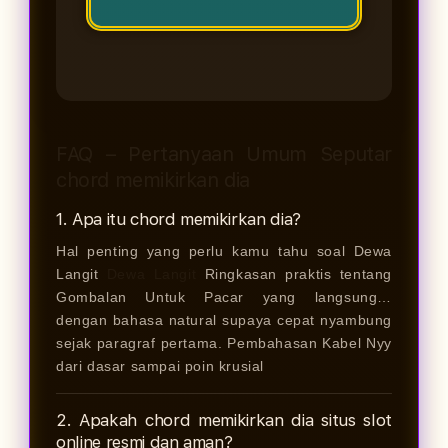
FAQ – Pertanyaan Umum Seputar
chord memikirkan dia
1. Apa itu chord memikirkan dia?
Hal penting yang perlu kamu tahu soal Dewa
Langit
Dewa Langit
Ringkasan praktis tentang
Gombalan Untuk Pacar yang langsung…
dengan bahasa natural supaya cepat nyambung
sejak paragraf pertama. Pembahasan Kabel Nyy
dari dasar sampai poin krusial
2. Apakah chord memikirkan dia situs slot
online resmi dan aman?