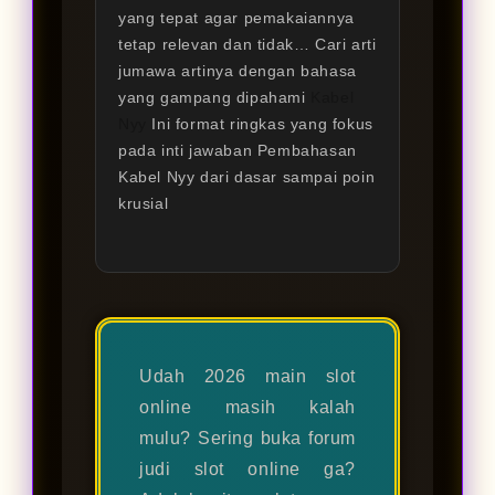
yang tepat agar pemakaiannya
tetap relevan dan tidak… Cari arti
jumawa artinya dengan bahasa
yang gampang dipahami
Kabel
Nyy
Ini format ringkas yang fokus
pada inti jawaban Pembahasan
Kabel Nyy dari dasar sampai poin
krusial
Udah 2026 main slot
online masih kalah
mulu? Sering buka forum
judi slot online ga?