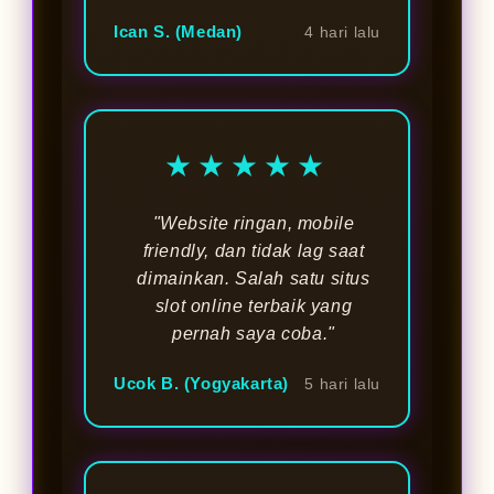
Ican S. (Medan)
4 hari lalu
★★★★★
"Website ringan, mobile
friendly, dan tidak lag saat
dimainkan. Salah satu situs
slot online terbaik yang
pernah saya coba."
Ucok B. (Yogyakarta)
5 hari lalu