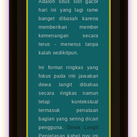
Adaloh situs slot gacor
hari ini yang lagi rame
banget dibasah karena
memberikan member
kemenangan secara
terus - menerus tanpa
kalah sedikitpun.
Ini format ringkas yang
fokus pada inti jawaban
dewa langit dibahas
secara ringkas namun
tetap kontekstual
termasuk penataan
bagian yang sering dicari
pengguna.
Dewa Langit
Penjelasan kabel nyy ini