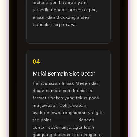
metode pembayaran yang
tersedia dengan proses cepat,
aman, dan didukung sistem
transaksi terpercaya.
04
Mulai Bermain Slot Gacor
Pembahasan Imsak Medan dari
dasar sampai poin krusial Ini
format ringkas yang fokus pada
inti jawaban Cek jawaban
syukron lewat rangkuman yang to
the point
Bumbu Kari
dengan
contoh seperlunya agar lebih
gampang dipahami dan langsung