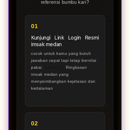
referensi bumbu kari?
01
Kunjungi Link Login Resmi
imsak medan
cocok untuk kamu yang butuh
jawaban cepat tapi tetap bernilai
pakai.
Kabel Nyy
Ringkasan
imsak medan yang
menyeimbangkan kejelasan dan
kedalaman
02