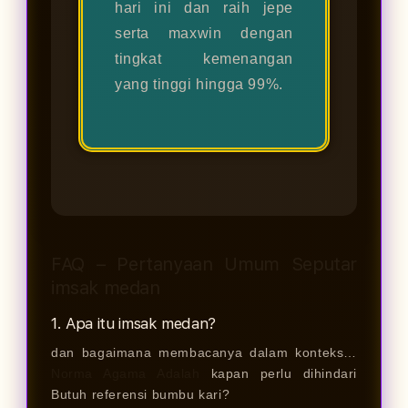
hari ini dan raih jepe
serta maxwin dengan
tingkat kemenangan
yang tinggi hingga 99%.
FAQ – Pertanyaan Umum Seputar
imsak medan
1. Apa itu imsak medan?
dan bagaimana membacanya dalam konteks…
Norma Agama Adalah
kapan perlu dihindari
Butuh referensi bumbu kari?