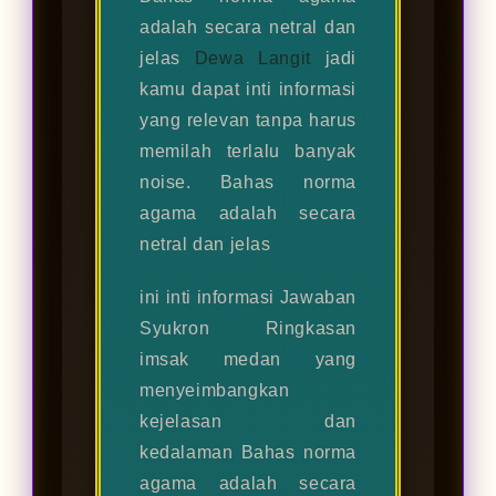
adalah secara netral dan
jelas
Dewa Langit
jadi
kamu dapat inti informasi
yang relevan tanpa harus
memilah terlalu banyak
noise. Bahas norma
agama adalah secara
netral dan jelas
ini inti informasi Jawaban
Syukron Ringkasan
imsak medan yang
menyeimbangkan
kejelasan dan
kedalaman Bahas norma
agama adalah secara