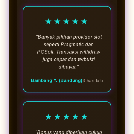
★★★★★
"Banyak pilihan provider slot
seperti Pragmatic dan
PGSoft. Transaksi withdraw
juga cepat dan terbukti
dibayar."
Bambang Y. (Bandung)
3 hari lalu
★★★★★
"Bonus yang diberikan cukup