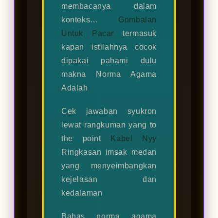
membacanya dalam
konteks…
Gombalan
Untuk Pacar
termasuk
kapan istilahnya cocok
dipakai pahami dulu
makna Norma Agama
Adalah
Cek jawaban syukron
lewat rangkuman yang to
the point
Kabel Nyy
Ringkasan imsak medan
yang menyeimbangkan
kejelasan dan
kedalaman
Bahas norma agama