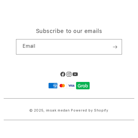
Subscribe to our emails
Email
Facebook
Instagram
YouTube
Payment
methods
© 2025,
imsak medan
Powered by Shopify