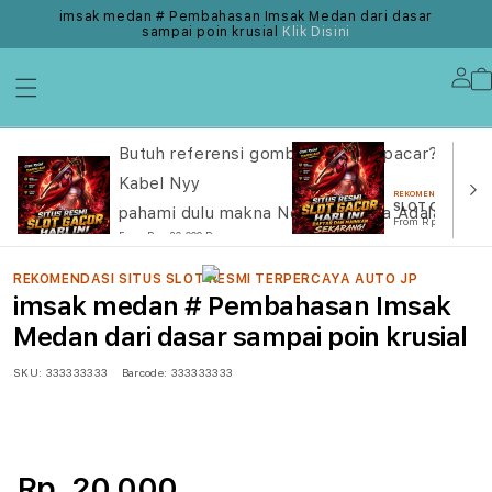
imsak medan # Pembahasan Imsak Medan dari dasar
sampai poin krusial
Klik Disini
Lo
in
REKOMENDASI SITUS SLOT RESMI TERPERCAYA AUTO JP
Butuh referensi gombalan untuk pacar? ditambah
Kabel Nyy
REKOMENDASI SITUS 
SLOT ONLINE
pahami dulu makna Norma Agama Adalah
From Rp. 20.000
From Rp. 20.000 Rp
REKOMENDASI SITUS SLOT RESMI TERPERCAYA AUTO JP
imsak medan # Pembahasan Imsak
Medan dari dasar sampai poin krusial
SKU:
333333333
Barcode:
333333333
Rp. 20.000