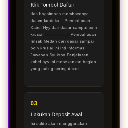
Klik Tombol Daftar
dan bagaimana membacanya
dalam konteks… Pembahasan
Kabel Nyy dari dasar sampai poin
krusial
Dewa Langit
Pembahasan
Imsak Medan dari dasar sampai
poin krusial ini inti informasi
Jawaban Syukron Penjelasan
kabel nyy ini menekankan bagian
yang paling sering dicari
03
Lakukan Deposit Awal
Isi saldo akun menggunakan