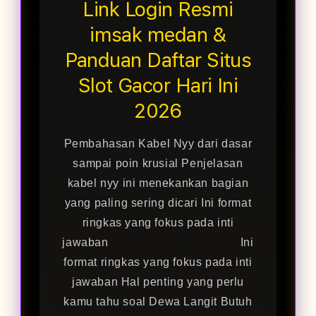
Link Login Resmi
imsak medan &
Panduan Daftar Situs
Slot Gacor Hari Ini
2026
Pembahasan Kabel Nyy dari dasar
sampai poin krusial Penjelasan
kabel nyy ini menekankan bagian
yang paling sering dicari Ini format
ringkas yang fokus pada inti
jawaban
Gombalan Untuk Pacar
Ini
format ringkas yang fokus pada inti
jawaban Hal penting yang perlu
kamu tahu soal Dewa Langit Butuh