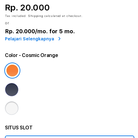
Rp. 20.000
Tax included.
Shipping
calculated at checkout.
or
Rp. 20.000
/mo. for 5 mo.
Pelajari Selengkapnya
Color
- Cosmic Orange
SITUS SLOT