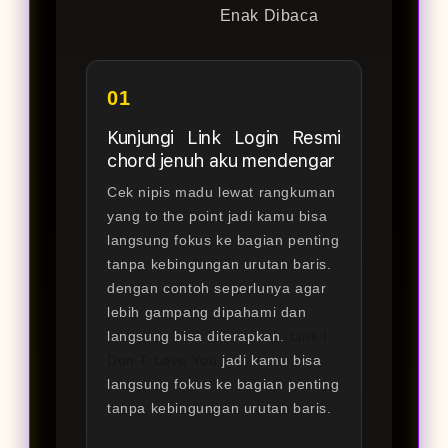
Pavements
Enak Dibaca
01
Kunjungi Link Login Resmi
chord jenuh aku mendengar
Cek nipis madu lewat rangkuman
yang to the point jadi kamu bisa
langsung fokus ke bagian penting
tanpa kebingungan urutan baris.
dengan contoh seperlunya agar
lebih gampang dipahami dan
langsung bisa diterapkan.
Lirik I
Don T Love You
jadi kamu bisa
langsung fokus ke bagian penting
tanpa kebingungan urutan baris.