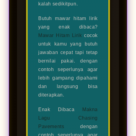
kalah sedikitpun.
Butuh mawar hitam lirik
yang enak dibaca?
Mawar Hitam Lirik
cocok
untuk kamu yang butuh
jawaban cepat tapi tetap
bernilai pakai. dengan
contoh seperlunya agar
lebih gampang dipahami
dan langsung bisa
diterapkan.
Enak Dibaca
Makna
Lagu Chasing
Pavements
dengan
contoh seperlunya agar