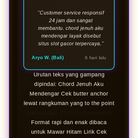
"Customer service responsif
24 jam dan sangat
membantu. chord jenuh aku
mendengar layak disebut
situs slot gacor terpercaya."
Aryo W. (Bali)
6 hari lalu
Urutan teks yang gampang
dipindai: Chord Jenuh Aku
Mendengar Cek butter anchor
lewat rangkuman yang to the point
Makna Lagu Chasing Pavements
Format rapi dan enak dibaca
untuk Mawar Hitam Lirik Cek