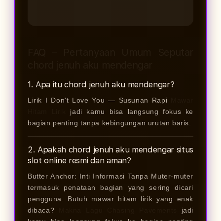
FAQ – Pertanyaan Umum Seputar
chord jenuh aku mendengar
1. Apa itu chord jenuh aku mendengar?
Lirik I Don't Love You — Susunan Rapi
Mawar
Hitam Lirik
jadi kamu bisa langsung fokus ke
bagian penting tanpa kebingungan urutan baris.
2. Apakah chord jenuh aku mendengar situs
slot online resmi dan aman?
Butter Anchor: Inti Informasi Tanpa Muter-muter
termasuk penataan bagian yang sering dicari
pengguna. Butuh mawar hitam lirik yang enak
dibaca?
Makna Lagu Chasing Pavements
jadi