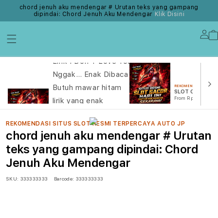
chord jenuh aku mendengar # Urutan teks yang gampang
dipindai: Chord Jenuh Aku Mendengar
Klik Disini
Lo
REKOMENDASI SITUS SLOT RESMI TERPERCAYA AUTO JP
Enak Dibaca
in
Lirik I Don T Love You
Nggak… Enak Dibaca
Butuh mawar hitam
REKOMENDASI SITUS 
SLOT ONLINE
From Rp. 20.000
lirik yang enak
dibaca?
REKOMENDASI SITUS SLOT RESMI TERPERCAYA AUTO JP
From Rp. 20.000 Rp
chord jenuh aku mendengar # Urutan
teks yang gampang dipindai: Chord
Jenuh Aku Mendengar
SKU:
333333333
Barcode:
333333333