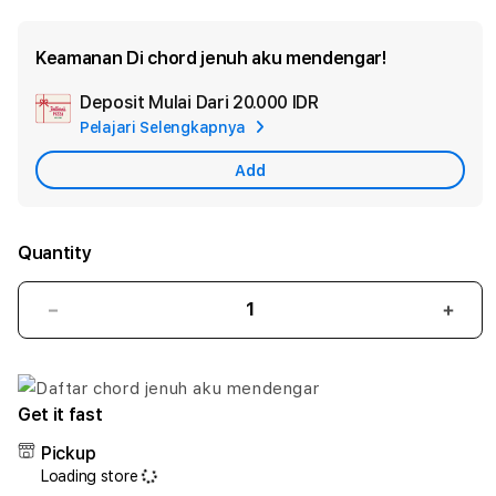
Keamanan Di chord jenuh aku mendengar!
Deposit Mulai Dari
20.000 IDR
Add
Pelajari Selengkapnya
Apple
Care
Add
Quantity
Decrease
Incr
quantity
quant
for
for
chord
chor
jenuh
jenu
Get it fast
aku
aku
Pickup
mendengar
mend
Loading store
#
#