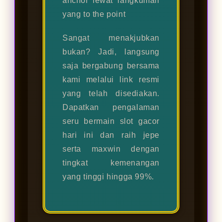
anchor lewat rangkuman
yang to the point
Sangat menakjubkan
bukan? Jadi, langsung
saja bergabung bersama
kami melalui link resmi
yang telah disediakan.
Dapatkan pengalaman
seru bermain slot gacor
hari ini dan raih jepe
serta maxwin dengan
tingkat kemenangan
yang tinggi hingga 99%.