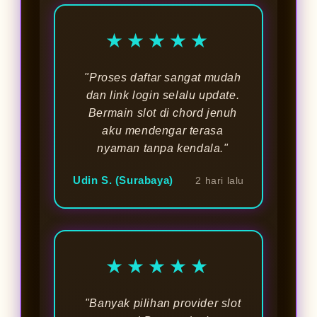
★★★★★
"Proses daftar sangat mudah
dan link login selalu update.
Bermain slot di chord jenuh
aku mendengar terasa
nyaman tanpa kendala."
Udin S. (Surabaya)
2 hari lalu
★★★★★
"Banyak pilihan provider slot