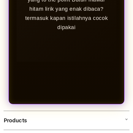
hitam lirik yang enak dibaca?
termasuk kapan istilahnya cocok
dipakai
Products