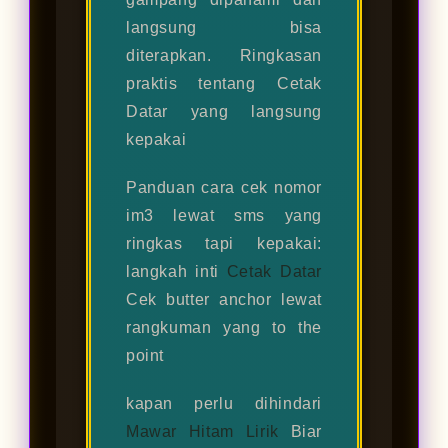
langsung bisa
diterapkan. Ringkasan
praktis tentang Cetak
Datar yang langsung
kepakai
Panduan cara cek nomor
im3 lewat sms yang
ringkas tapi kepakai:
langkah inti
Cetak Datar
Cek butter anchor lewat
rangkuman yang to the
point
kapan perlu dihindari
Mawar Hitam Lirik
Biar