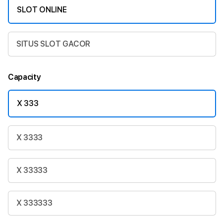
SLOT ONLINE
SITUS SLOT GACOR
Capacity
X 333
X 3333
X 33333
X 333333