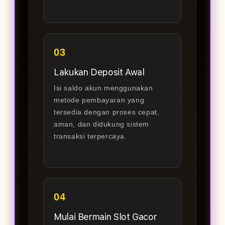
03
Lakukan Deposit Awal
Isi saldo akun menggunakan
metode pembayaran yang
tersedia dengan proses cepat,
aman, dan didukung sistem
transaksi terpercaya.
04
Mulai Bermain Slot Gacor