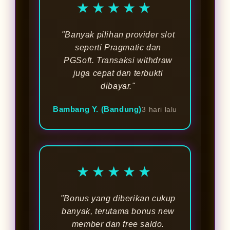
★★★★★
"Banyak pilihan provider slot
seperti Pragmatic dan
PGSoft. Transaksi withdraw
juga cepat dan terbukti
dibayar."
Bambang Y. (Bandung)
3 hari lalu
★★★★★
"Bonus yang diberikan cukup
banyak, terutama bonus new
member dan free saldo.