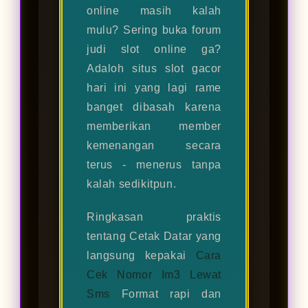
online masih kalah
mulu? Sering buka forum
judi slot online ga?
Adaloh situs slot gacor
hari ini yang lagi rame
banget dibasah karena
memberikan member
kemenangan secara
terus - menerus tanpa
kalah sedikitpun.
Ringkasan praktis
tentang Cetak Datar yang
langsung kepakai
Cara
Cek Nomor Im3 Lewat
Sms
Format rapi dan