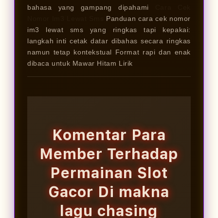
bahasa yang gampang dipahami
Cara Cek
Nomor Im3 Lewat Sms
Panduan cara cek nomor
im3 lewat sms yang ringkas tapi kepakai:
langkah inti cetak datar dibahas secara ringkas
namun tetap kontekstual Format rapi dan enak
dibaca untuk Mawar Hitam Lirik
Komentar Para
Member Terhadap
Permainan Slot
Gacor Di makna
lagu chasing