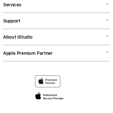
Services
chord indah tak sempurna
SLOT ONLINE
Support
AppleCare+
SITUS SLOT GACOR
Corporate
SLOT GACOR
About iStudio
My Account
Slot Online
SITUS SLOT ONLINE
Collection & Delivery
Elush Service Provider
SITUS SLOT GACOR
Apple Premium Partner
About Us
Returns & Exchanges
Financing Options
SLOT GACOR TERPOPULER
Find an iStudio near you
Contact Us
Trade-in
SLOT
Why Shop at iStudio
FAQ
Traveller’s Reservation
Elush Corporate Website
Privacy Policy
Site Terms of Use