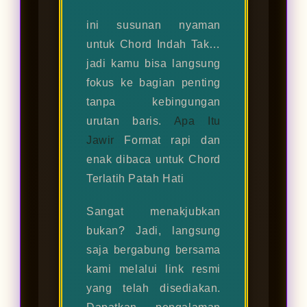
ini susunan nyaman
untuk Chord Indah Tak…
jadi kamu bisa langsung
fokus ke bagian penting
tanpa kebingungan
urutan baris.
Apa Itu
Jawir
Format rapi dan
enak dibaca untuk Chord
Terlatih Patah Hati
Sangat menakjubkan
bukan? Jadi, langsung
saja bergabung bersama
kami melalui link resmi
yang telah disediakan.