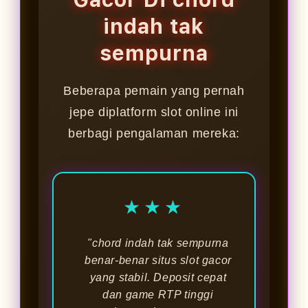
indah tak
sempurna
Beberapa pemain yang pernah
jepe diplatform slot online ini
berbagi pengalaman mereka:
★★★
"chord indah tak sempurna
benar-benar situs slot gacor
yang stabil. Deposit cepat
dan game RTP tinggi