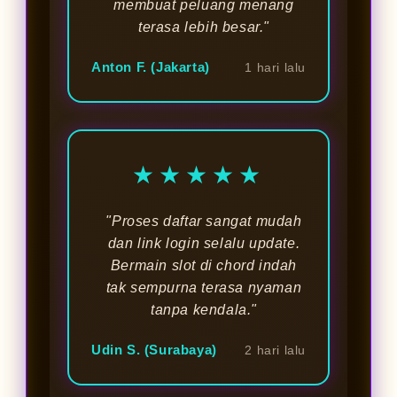
membuat peluang menang
terasa lebih besar."
Anton F. (Jakarta)
1 hari lalu
★★★★★
"Proses daftar sangat mudah
dan link login selalu update.
Bermain slot di chord indah
tak sempurna terasa nyaman
tanpa kendala."
Udin S. (Surabaya)
2 hari lalu