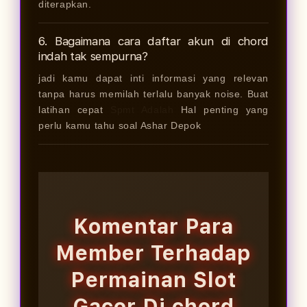
diterapkan.
6. Bagaimana cara daftar akun di chord
indah tak sempurna?
jadi kamu dapat inti informasi yang relevan
tanpa harus memilah terlalu banyak noise. Buat
latihan cepat
Spmt Adalah
Hal penting yang
perlu kamu tahu soal Ashar Depok
Komentar Para
Member Terhadap
Permainan Slot
Gacor Di chord