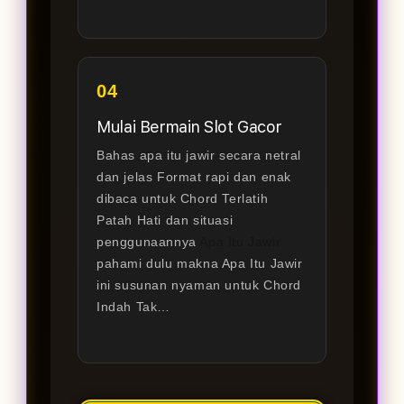
04
Mulai Bermain Slot Gacor
Bahas apa itu jawir secara netral
dan jelas Format rapi dan enak
dibaca untuk Chord Terlatih
Patah Hati dan situasi
penggunaannya
Apa Itu Jawir
pahami dulu makna Apa Itu Jawir
ini susunan nyaman untuk Chord
Indah Tak…