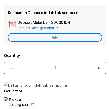
Keamanan Di chord indah tak sempurna!
Deposit Mulai Dari
20.000 IDR
Add
Pelajari Selengkapnya
Apple
Care
Add
Quantity
Decrease
Incr
quantity
quant
for
for
chord
chor
indah
inda
Get it fast
tak
tak
Pickup
sempurna
semp
Loading store
#
#