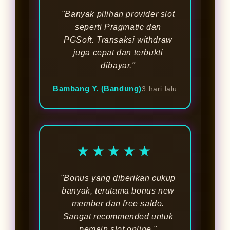
"Banyak pilihan provider slot
seperti Pragmatic dan
PGSoft. Transaksi withdraw
juga cepat dan terbukti
dibayar."
Bambang Y. (Bandung)
3 hari lalu
★★★★★
"Bonus yang diberikan cukup
banyak, terutama bonus new
member dan free saldo.
Sangat recommended untuk
pemain slot online."