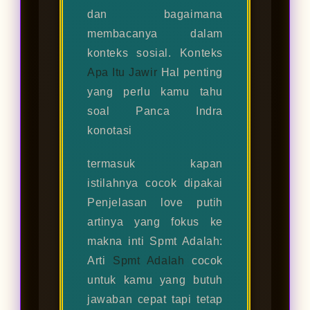
dan bagaimana
membacanya dalam
konteks sosial. Konteks
Apa Itu Jawir
Hal penting
yang perlu kamu tahu
soal Panca Indra
konotasi
termasuk kapan
istilahnya cocok dipakai
Penjelasan love putih
artinya yang fokus ke
makna inti Spmt Adalah:
Arti
Spmt Adalah
cocok
untuk kamu yang butuh
jawaban cepat tapi tetap