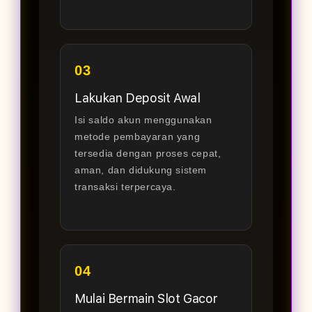
03
Lakukan Deposit Awal
Isi saldo akun menggunakan
metode pembayaran yang
tersedia dengan proses cepat,
aman, dan didukung sistem
transaksi terpercaya.
04
Mulai Bermain Slot Gacor