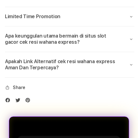
Jawaban
Jawa
jelas
jelas
dan
dan
Limited Time Promotion
relevan
rele
untuk
untu
topik
topik
Apa keunggulan utama bermain di situs slot
Cek
Cek
gacor cek resi wahana express?
Resi
Resi
Wahana
Waha
Express
Expr
Apakah Link Alternatif cek resi wahana express
Aman Dan Terpercaya?
Share