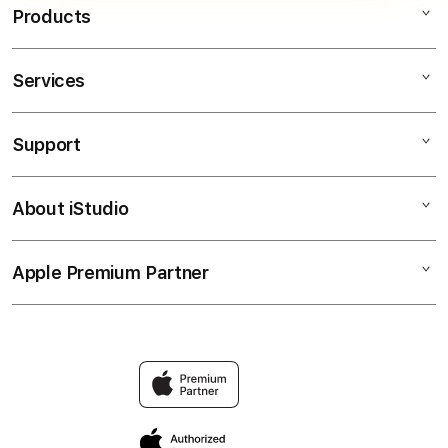
Products
Services
cek resi wahana express
SLOT ONLINE
Support
AppleCare+
SITUS SLOT GACOR
Corporate
SLOT GACOR
About iStudio
My Account
Slot Online
SITUS SLOT ONLINE
Collection & Delivery
Elush Service Provider
SITUS SLOT GACOR
Apple Premium Partner
About Us
Returns & Exchanges
Financing Options
SLOT GACOR TERPOPULER
Find an iStudio near you
Contact Us
Trade-in
SLOT
Why Shop at iStudio
FAQ
Traveller’s Reservation
Elush Corporate Website
Privacy Policy
Site Terms of Use