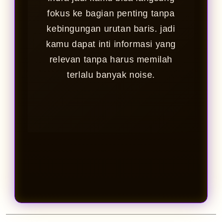
fokus ke bagian penting tanpa
kebingungan urutan baris. jadi
kamu dapat inti informasi yang
relevan tanpa harus memilah
terlalu banyak noise.