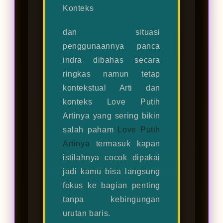
Konteks
dan situasi
penggunaannya panca
indra dibahas secara
ringkas namun tetap
kontekstual Arti dan
konteks Love Putih
Artinya yang sering bikin
salah paham
Love Putih
Artinya
termasuk kapan
istilahnya cocok dipakai
jadi kamu bisa langsung
fokus ke bagian penting
tanpa kebingungan
urutan baris.