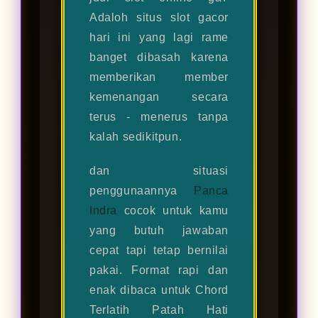
Adaloh situs slot gacor
hari ini yang lagi rame
banget dibasah karena
memberikan member
kemenangan secara
terus - menerus tanpa
kalah sedikitpun.
dan situasi
penggunaannya
Panca
Indra
cocok untuk kamu
yang butuh jawaban
cepat tapi tetap bernilai
pakai. Format rapi dan
enak dibaca untuk Chord
Terlatih Patah Hati