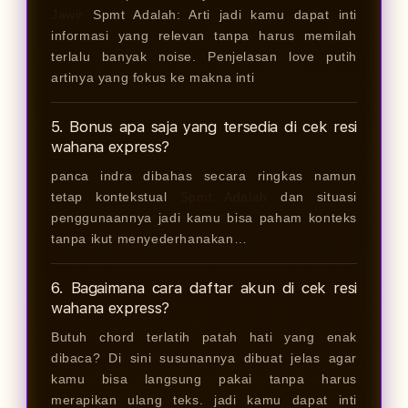
Jawir
Spmt Adalah: Arti jadi kamu dapat inti
informasi yang relevan tanpa harus memilah
terlalu banyak noise. Penjelasan love putih
artinya yang fokus ke makna inti
5. Bonus apa saja yang tersedia di cek resi
wahana express?
panca indra dibahas secara ringkas namun
tetap kontekstual
Spmt Adalah
dan situasi
penggunaannya jadi kamu bisa paham konteks
tanpa ikut menyederhanakan…
6. Bagaimana cara daftar akun di cek resi
wahana express?
Butuh chord terlatih patah hati yang enak
dibaca? Di sini susunannya dibuat jelas agar
kamu bisa langsung pakai tanpa harus
merapikan ulang teks. jadi kamu dapat inti