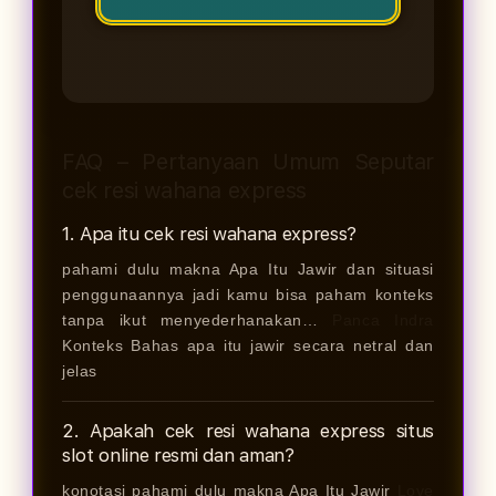
FAQ – Pertanyaan Umum Seputar
cek resi wahana express
1. Apa itu cek resi wahana express?
pahami dulu makna Apa Itu Jawir dan situasi
penggunaannya jadi kamu bisa paham konteks
tanpa ikut menyederhanakan…
Panca Indra
Konteks Bahas apa itu jawir secara netral dan
jelas
2. Apakah cek resi wahana express situs
slot online resmi dan aman?
konotasi pahami dulu makna Apa Itu Jawir
Love