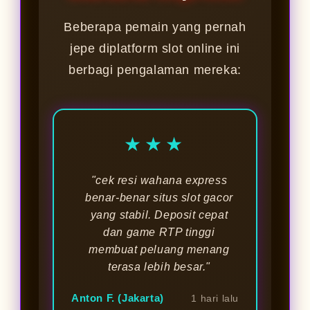
Beberapa pemain yang pernah
jepe diplatform slot online ini
berbagi pengalaman mereka:
★★★
"cek resi wahana express
benar-benar situs slot gacor
yang stabil. Deposit cepat
dan game RTP tinggi
membuat peluang menang
terasa lebih besar."
Anton F. (Jakarta)
1 hari lalu