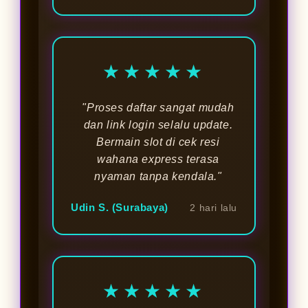
★★★★★
"Proses daftar sangat mudah
dan link login selalu update.
Bermain slot di cek resi
wahana express terasa
nyaman tanpa kendala."
Udin S. (Surabaya)
2 hari lalu
★★★★★