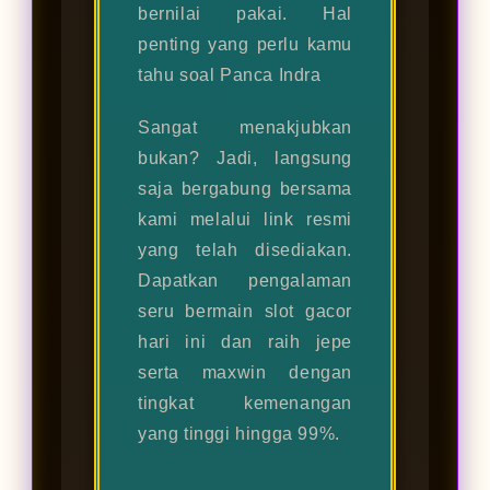
bernilai pakai. Hal
penting yang perlu kamu
tahu soal Panca Indra
Sangat menakjubkan
bukan? Jadi, langsung
saja bergabung bersama
kami melalui link resmi
yang telah disediakan.
Dapatkan pengalaman
seru bermain slot gacor
hari ini dan raih jepe
serta maxwin dengan
tingkat kemenangan
yang tinggi hingga 99%.