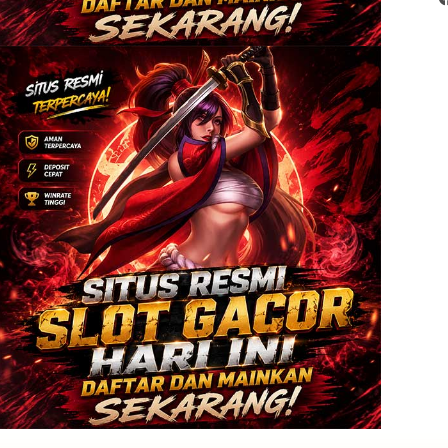
Open
media
7
in
modal
Open