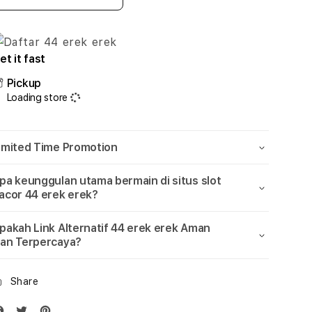
Decrease
Increase
quantity
quantity
for
for
44
44
erek
erek
et it fast
erek
erek
Pickup
#
#
Loading store
Ringkasan
Ringkasan
praktis
praktis
tentang
tentang
44
44
imited Time Promotion
Erek
Erek
Erek
Erek
pa keunggulan utama bermain di situs slot
yang
yang
acor 44 erek erek?
langsung
langsung
kepakai
kepakai
pakah Link Alternatif 44 erek erek Aman
an Terpercaya?
Share