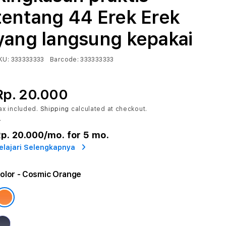
tentang 44 Erek Erek
yang langsung kepakai
KU:
333333333
Barcode:
333333333
Rp. 20.000
ax included.
Shipping
calculated at checkout.
r
p. 20.000
/mo. for 5 mo.
elajari Selengkapnya
olor
- Cosmic Orange