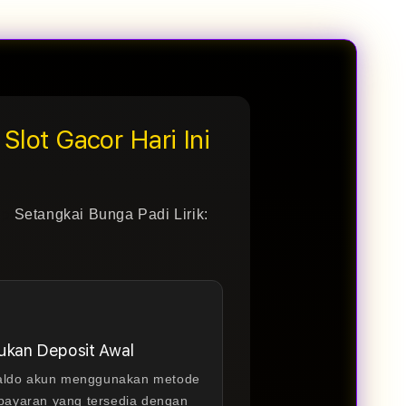
Slot Gacor Hari Ini
gp
Setangkai Bunga Padi Lirik:
ukan Deposit Awal
saldo akun menggunakan metode
ayaran yang tersedia dengan