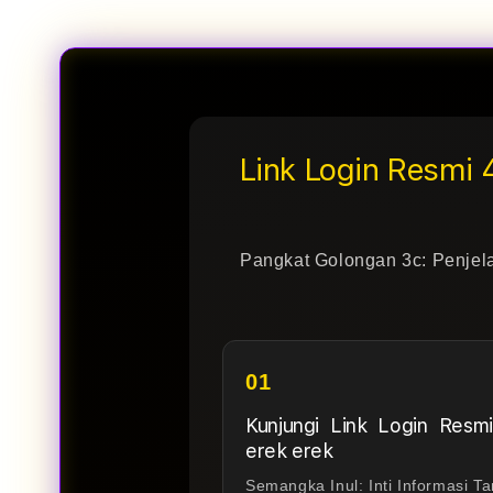
media
8
in
modal
Link Login Resmi 4
Pangkat Golongan 3c: Penje
01
Kunjungi Link Login Resm
erek erek
Semangka Inul: Inti Informasi T