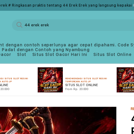
erek # Ringkasan praktis tentang 44 Erek Erek yang langsung kepakai
int dengan contoh seperlunya agar cepat dipahami.
Code S
an Padat dengan Contoh yang Nyambung
Gacor
Slot
Situs Slot Gacor Hari Ini
Situs Slot Online
SI SITUS SLOT RESMI
REKOMENDASI SITUS SLOT RESMI
A AUTO JP
TERPERCAYA AUTO JP
NLINE
SITUS SLOT ONLINE
 20.000
From Rp. 20.000
R