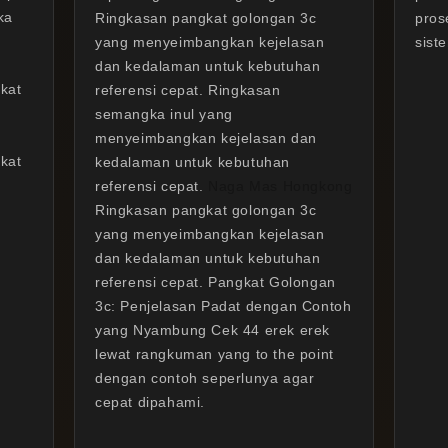
ka
Ringkasan pangkat golongan 3c
pros
yang menyeimbangkan kejelasan
sist
dan kedalaman untuk kebutuhan
kat
referensi cepat. Ringkasan
semangka inul yang
menyeimbangkan kejelasan dan
kat
kedalaman untuk kebutuhan
referensi cepat.
Naga Mas Hongkong
Ringkasan pangkat golongan 3c
yang menyeimbangkan kejelasan
dan kedalaman untuk kebutuhan
referensi cepat. Pangkat Golongan
3c: Penjelasan Padat dengan Contoh
yang Nyambung Cek 44 erek erek
lewat rangkuman yang to the point
dengan contoh seperlunya agar
cepat dipahami.