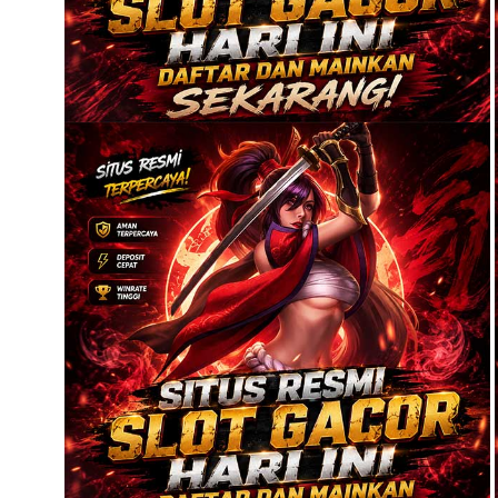
Open
media
4
in
modal