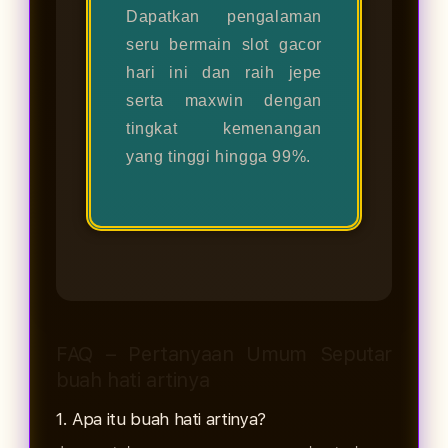
Dapatkan pengalaman
seru bermain slot gacor
hari ini dan raih jepe
serta maxwin dengan
tingkat kemenangan
yang tinggi hingga 99%.
FAQ – Pertanyaan Umum Seputar
buah hati artinya
1. Apa itu buah hati artinya?