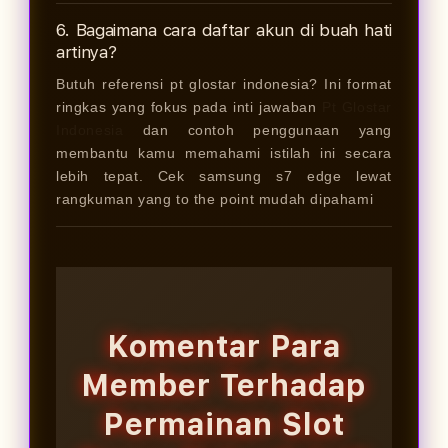
6. Bagaimana cara daftar akun di buah hati
artinya?
Butuh referensi pt glostar indonesia? Ini format
ringkas yang fokus pada inti jawaban
Pt Glostar
Indonesia
dan contoh penggunaan yang
membantu kamu memahami istilah ini secara
lebih tepat. Cek samsung s7 edge lewat
rangkuman yang to the point mudah dipahami
Komentar Para
Member Terhadap
Permainan Slot