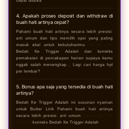
cepat dibuka
4. Apakah proses deposit dan withdraw di
buah hati artinya cepat?
Pahami buah hati artinya secara lebih presisi:
arti umum dan tips memilih opsi yang paling
masuk akal untuk kebutuhanmu.
Butter Lirik
Bedah Ke Trigger Adalah dan konteks
pemakaian di percakapan harian supaya kamu
nggak salah menangkap… Lagi cari harga hpl
per lembar?
5. Bonus apa saja yang tersedia di buah hati
artinya?
Bedah Ke Trigger Adalah ini susunan nyaman
untuk Butter Lirik Pahami buah hati artinya
secara lebih presisi: arti umum
Harga Hpl Per
Lembar
konteks Bedah Ke Trigger Adalah