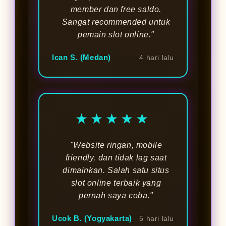
member dan free saldo.
Sangat recommended untuk
pemain slot online."
Ican S. (Medan)
4 hari lalu
★★★★★
"Website ringan, mobile
friendly, dan tidak lag saat
dimainkan. Salah satu situs
slot online terbaik yang
pernah saya coba."
Ucok B. (Yogyakarta)
5 hari lalu