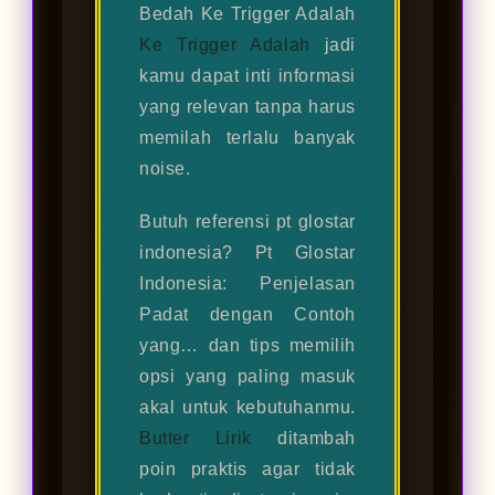
Bedah Ke Trigger Adalah
Ke Trigger Adalah
jadi
kamu dapat inti informasi
yang relevan tanpa harus
memilah terlalu banyak
noise.
Butuh referensi pt glostar
indonesia? Pt Glostar
Indonesia: Penjelasan
Padat dengan Contoh
yang… dan tips memilih
opsi yang paling masuk
akal untuk kebutuhanmu.
Butter Lirik
ditambah
poin praktis agar tidak