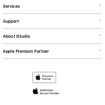
Services
buah hati artinya
SLOT ONLINE
Support
AppleCare+
SITUS SLOT GACOR
Corporate
SLOT GACOR
About iStudio
My Account
Slot Online
SITUS SLOT ONLINE
Collection & Delivery
Elush Service Provider
SITUS SLOT GACOR
Apple Premium Partner
About Us
Returns & Exchanges
Financing Options
SLOT GACOR TERPOPULER
Find an iStudio near you
Contact Us
Trade-in
SLOT
Why Shop at iStudio
FAQ
Traveller’s Reservation
Elush Corporate Website
Privacy Policy
Site Terms of Use