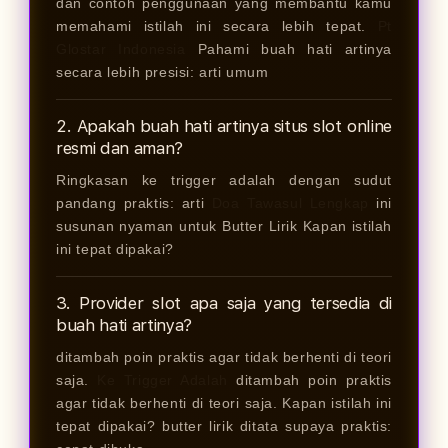
dan contoh penggunaan yang membantu kamu
memahami istilah ini secara lebih tepat.
Pt
Glostar Indonesia
Pahami buah hati artinya
secara lebih presisi: arti umum
2. Apakah buah hati artinya situs slot online
resmi dan aman?
Ringkasan ke trigger adalah dengan sudut
pandang praktis: arti
Doa Tawasul Lengkap
ini
susunan nyaman untuk Butter Lirik Kapan istilah
ini tepat dipakai?
3. Provider slot apa saja yang tersedia di
buah hati artinya?
ditambah poin praktis agar tidak berhenti di teori
saja.
Ke Trigger Adalah
ditambah poin praktis
agar tidak berhenti di teori saja. Kapan istilah ini
tepat dipakai? butter lirik ditata supaya praktis: