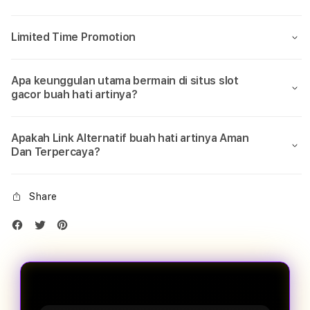
Hati
Hati
Artinya:
Artin
Arti,
Arti,
Limited Time Promotion
Konteks,
Kont
dan
dan
Cara
Cara
Apa keunggulan utama bermain di situs slot
Pakai
Paka
gacor buah hati artinya?
yang
yang
Tepat
Tepa
Apakah Link Alternatif buah hati artinya Aman
Dan Terpercaya?
Share