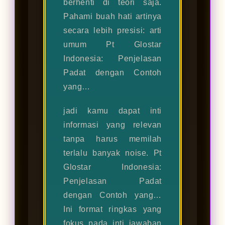
berhenti di teori saja.
Pahami buah hati artinya
secara lebih presisi: arti
umum Pt Glostar
Indonesia: Penjelasan
Padat dengan Contoh
yang…
jadi kamu dapat inti
informasi yang relevan
tanpa harus memilah
terlalu banyak noise. Pt
Glostar Indonesia:
Penjelasan Padat
dengan Contoh yang…
Ini format ringkas yang
fokus pada inti jawaban