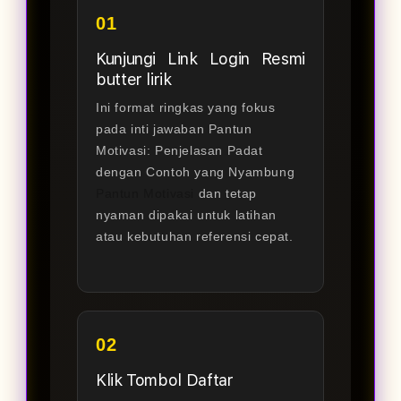
01
Kunjungi Link Login Resmi
butter lirik
Ini format ringkas yang fokus
pada inti jawaban Pantun
Motivasi: Penjelasan Padat
dengan Contoh yang Nyambung
Pantun Motivasi
dan tetap
nyaman dipakai untuk latihan
atau kebutuhan referensi cepat.
02
Klik Tombol Daftar