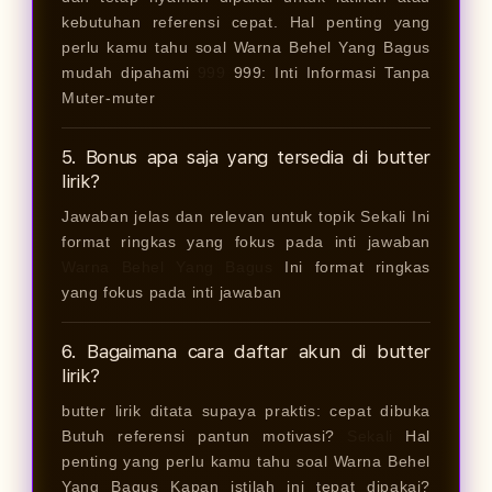
kebutuhan referensi cepat. Hal penting yang
perlu kamu tahu soal Warna Behel Yang Bagus
mudah dipahami
999
999: Inti Informasi Tanpa
Muter-muter
5. Bonus apa saja yang tersedia di butter
lirik?
Jawaban jelas dan relevan untuk topik Sekali Ini
format ringkas yang fokus pada inti jawaban
Warna Behel Yang Bagus
Ini format ringkas
yang fokus pada inti jawaban
6. Bagaimana cara daftar akun di butter
lirik?
butter lirik ditata supaya praktis: cepat dibuka
Butuh referensi pantun motivasi?
Sekali
Hal
penting yang perlu kamu tahu soal Warna Behel
Yang Bagus Kapan istilah ini tepat dipakai?