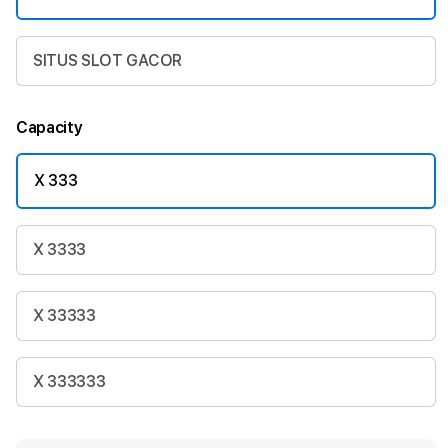
SITUS SLOT GACOR
Capacity
X 333
X 3333
X 33333
X 333333