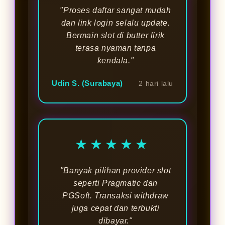
"Proses daftar sangat mudah
dan link login selalu update.
Bermain slot di butter lirik
terasa nyaman tanpa
kendala."
Udin S. (Surabaya)
2 hari lalu
★★★★★
"Banyak pilihan provider slot
seperti Pragmatic dan
PGSoft. Transaksi withdraw
juga cepat dan terbukti
dibayar."