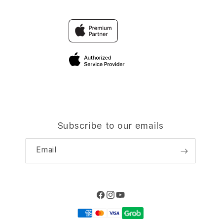
Contact Us
Trade-in
SLOT
Why Shop at iStudio
FAQ
Traveller’s Reservation
Elush Corporate Website
Privacy Policy
Site Terms of Use
Subscribe to our emails
Email
Facebook
Instagram
YouTube
Payment
methods