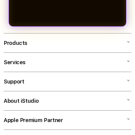
Products
Services
butter lirik
SLOT ONLINE
Support
AppleCare+
SITUS SLOT GACOR
Corporate
SLOT GACOR
About iStudio
My Account
Slot Online
SITUS SLOT ONLINE
Collection & Delivery
Elush Service Provider
SITUS SLOT GACOR
Apple Premium Partner
About Us
Returns & Exchanges
Financing Options
SLOT GACOR TERPOPULER
Find an iStudio near you