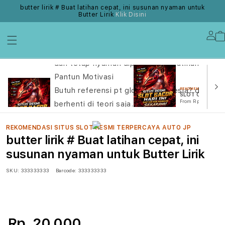
butter lirik # Buat latihan cepat, ini susunan nyaman untuk
Butter Lirik
Klik Disini
Lo
in
REKOMENDASI SITUS SLOT RESMI TERPERCAYA AUTO JP
dan tetap nyaman dipakai untuk latihan atau 
Pantun Motivasi
Butuh referensi pt glostar indonesia? ditamba
REKOMENDASI SITUS 
SLOT ONLINE
From Rp. 20.000
berhenti di teori saja.
From Rp. 20.000 Rp
REKOMENDASI SITUS SLOT RESMI TERPERCAYA AUTO JP
butter lirik # Buat latihan cepat, ini
susunan nyaman untuk Butter Lirik
SKU:
333333333
Barcode:
333333333
Rp. 20.000