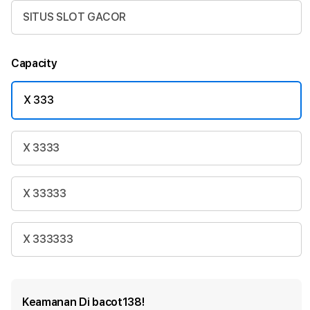
SITUS SLOT GACOR
Capacity
X 333
X 3333
X 33333
X 333333
Keamanan Di bacot138!