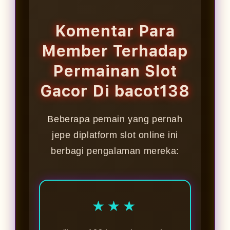
Komentar Para
Member Terhadap
Permainan Slot
Gacor Di bacot138
Beberapa pemain yang pernah
jepe diplatform slot online ini
berbagi pengalaman mereka:
★★★