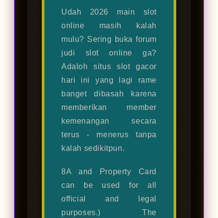
Udah 2026 main slot
online masih kalah
mulu? Sering buka forum
judi slot online ga?
Adaloh situs slot gacor
hari ini yang lagi rame
banget dibasah karena
memberikan member
kemenangan secara
terus - menerus tanpa
kalah sedikitpun.
8A and Property Card
can be used for all
official and legal
purposes.) The