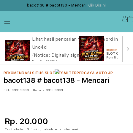
bacot138 # bacot138 - Mencari
Klik Disini
Lo
in
REKOMENDASI SITUS SLOT RESMI TERPERCAYA AUTO JP
Lihat hasil pencarian terkait keyword ini di
Uno4d
REKOMENDASI SITUS 
SLOT ONLINE
(Notice: Digitally signed 7/12
From Rp. 20.000
From Rp. 20.000 Rp
REKOMENDASI SITUS SLOT RESMI TERPERCAYA AUTO JP
bacot138 # bacot138 - Mencari
SKU:
333333333
Barcode:
333333333
Rp. 20.000
Tax included.
Shipping
calculated at checkout.