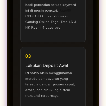
hasil pencarian terkait keyword
ini di mesin pencari.
Jago89
CPGTOTO : Transformasi
Gaming Online Togel Toto 4D &
HK Resmi 4 days ago
03
Lakukan Deposit Awal
Isi saldo akun menggunakan
metode pembayaran yang
tersedia dengan proses cepat,
aman, dan didukung sistem
transaksi terpercaya.