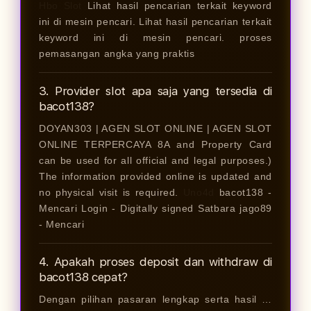
Hbo Slot
Lihat hasil pencarian terkait keyword
ini di mesin pencari. Lihat hasil pencarian terkait
keyword ini di mesin pencari. proses
pemasangan angka yang praktis
3. Provider slot apa saja yang tersedia di
bacot138?
DOYAN303 | AGEN SLOT ONLINE | AGEN SLOT
ONLINE TERPERCAYA 8A and Property Card
can be used for all official and legal purposes.)
The information provided online is updated and
no physical visit is required.
Uno4d
bacot138 -
Mencari Login - Digitally signed Satbara jago89
- Mencari
4. Apakah proses deposit dan withdraw di
bacot138 cepat?
Dengan pilihan pasaran lengkap serta hasil …