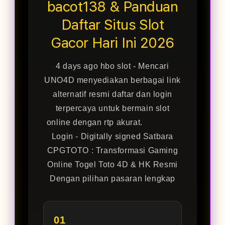
bacot138 & Panduan
Daftar Situs Slot
Gacor Hari Ini 2026
4 days ago hbo slot - Mencari
UNO4D menyediakan berbagai link
alternatif resmi daftar dan login
terpercaya untuk bermain slot
online dengan rtp akurat.
Hbo Slot
Login - Digitally signed Satbara
CPGTOTO : Transformasi Gaming
Online Togel Toto 4D & HK Resmi
Dengan pilihan pasaran lengkap
01