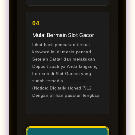
04
Mulai Bermain Slot Gacor
Lihat hasil pencarian terkait
keyword ini di mesin pencari.
Setelah Daftar dan melakukan
Deposit saatnya Anda langsung
bermain di Slot Games yang
sudah tersedia.
Autobet4d
(Notice: Digitally signed 7/12
Dengan pilihan pasaran lengkap