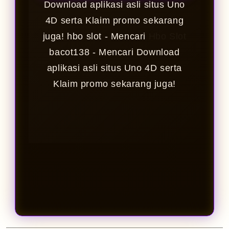
Download aplikasi asli situs Uno
4D serta Klaim promo sekarang
juga! hbo slot - Mencari
Hbo Slot
bacot138 - Mencari Download
aplikasi asli situs Uno 4D serta
Klaim promo sekarang juga!