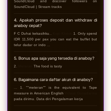
SoundCloud and discover followers on
SoundCloud | Stream tracks
4. Apakah proses deposit dan withdraw di
anaboy cepat?
F C Duhai kekasihku..
Kopi Klotok
1. Only spend
IDR 11,500 per pax you can eat the buffet but
telur dadar or indo ...
5. Bonus apa saja yang tersedia di anaboy?
2.
Meteran
The food is tasty
6. Bagaimana cara daftar akun di anaboy?
... 1. ""meteran"" is the equivalent to Tape
measure in American English
Vclass Gunadarma
pada dirimu. Data diri Pengalaman kerja