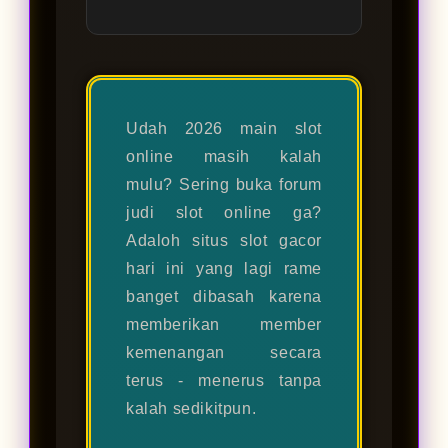
Udah 2026 main slot
online masih kalah
mulu? Sering buka forum
judi slot online ga?
Adaloh situs slot gacor
hari ini yang lagi rame
banget dibasah karena
memberikan member
kemenangan secara
terus - menerus tanpa
kalah sedikitpun.