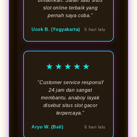
dimainkan. Salah satu situs
slot online terbaik yang
pernah saya coba."
Ucok B. (Yogyakarta)
5 hari lalu
★★★★★
"Customer service responsif
24 jam dan sangat
membantu. anaboy layak
disebut situs slot gacor
terpercaya."
Aryo W. (Bali)
6 hari lalu