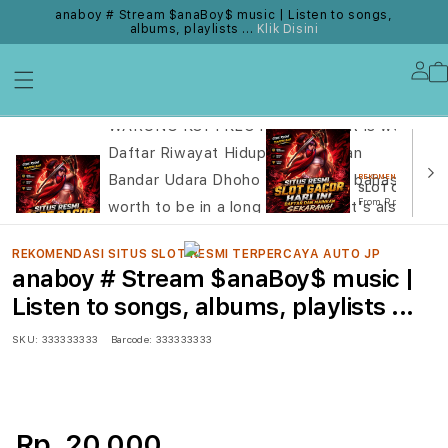
anaboy # Stream $anaBoy$ music | Listen to songs,
albums, playlists ...
Klik Disini
Lo
in
REKOMENDASI SITUS SLOT RESMI TERPERCAYA AUTO JP
WARUNG KOPI KLOTOK 4. thus it is worth to be
Daftar Riwayat Hidup Tulis Tangan
Bandar Udara Dhoho - Wikipedia bahasa Indone
REKOMENDASI SITUS 
SLOT ONLINE
From Rp. 20.000
worth to be in a long queue and it's also chea
From Rp. 20.000 Rp
REKOMENDASI SITUS SLOT RESMI TERPERCAYA AUTO JP
anaboy # Stream $anaBoy$ music |
Listen to songs, albums, playlists ...
SKU:
333333333
Barcode:
333333333
Rp. 20.000