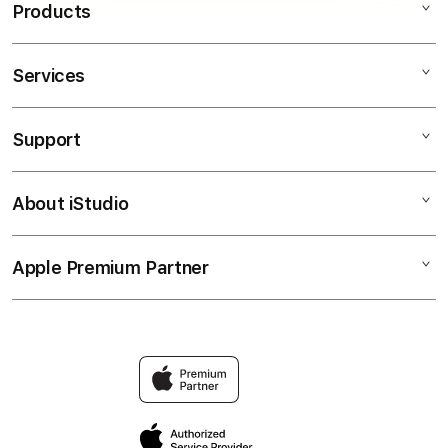
Products
Services
anaboy
SLOT ONLINE
Support
AppleCare+
SITUS SLOT GACOR
Corporate
SLOT GACOR
About iStudio
My Account
Slot Online
SITUS SLOT ONLINE
Collection & Delivery
Elush Service Provider
SITUS SLOT GACOR
Apple Premium Partner
About Us
Returns & Exchanges
Financing Options
SLOT GACOR TERPOPULER
Find an iStudio near you
Contact Us
Trade-in
SLOT
Why Shop at iStudio
FAQ
Traveller’s Reservation
Elush Corporate Website
Privacy Policy
Site Terms of Use