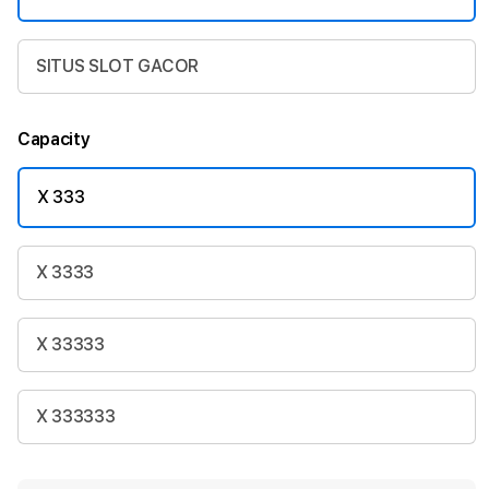
SITUS SLOT GACOR
Capacity
X 333
X 3333
X 33333
X 333333