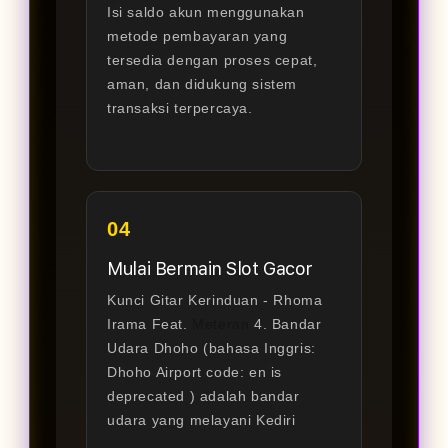
Isi saldo akun menggunakan
metode pembayaran yang
tersedia dengan proses cepat,
aman, dan didukung sistem
transaksi terpercaya.
04
Mulai Bermain Slot Gacor
Kunci Gitar Kerinduan - Rhoma
Irama Feat.
Meteran
4. Bandar
Udara Dhoho (bahasa Inggris:
Dhoho Airport code: en is
deprecated ) adalah bandar
udara yang melayani Kediri