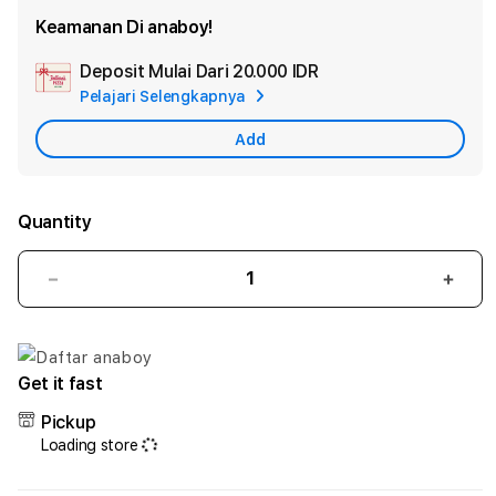
Keamanan Di anaboy!
Deposit Mulai Dari
20.000 IDR
Add
Pelajari Selengkapnya
Apple
Care
Add
Quantity
Decrease
Incr
quantity
quant
for
for
anaboy
anab
#
#
Get it fast
Stream
Stre
Pickup
$anaBoy$
$ana
Loading store
music
musi
|
|