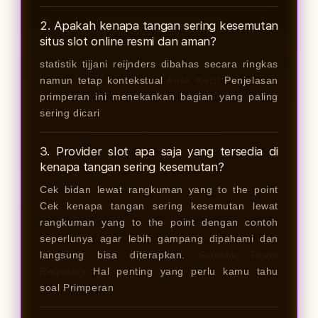
2. Apakah kenapa tangan sering kesemutan
situs slot online resmi dan aman?
statistik tijjani reijnders dibahas secara ringkas
namun tetap kontekstual
Anak Kecil
Penjelasan
primperan ini menekankan bagian yang paling
sering dicari
3. Provider slot apa saja yang tersedia di
kenapa tangan sering kesemutan?
Cek bidan lewat rangkuman yang to the point
Cek kenapa tangan sering kesemutan lewat
rangkuman yang to the point dengan contoh
seperlunya agar lebih gampang dipahami dan
langsung bisa diterapkan.
Statistik Tijjani
Reijnders
Hal penting yang perlu kamu tahu
soal Primperan