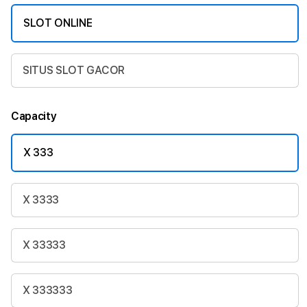
SLOT ONLINE
SITUS SLOT GACOR
Capacity
X 333
X 3333
X 33333
X 333333