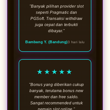
"Banyak pilihan provider slot
seperti Pragmatic dan
PGSoft. Transaksi withdraw
juga cepat dan terbukti
dibayar."
Bambang Y. (Bandung)
3 hari lalu
★★★★★
"Bonus yang diberikan cukup
banyak, terutama bonus new
member dan free saldo.
Sangat recommended untuk
pemain slot online."