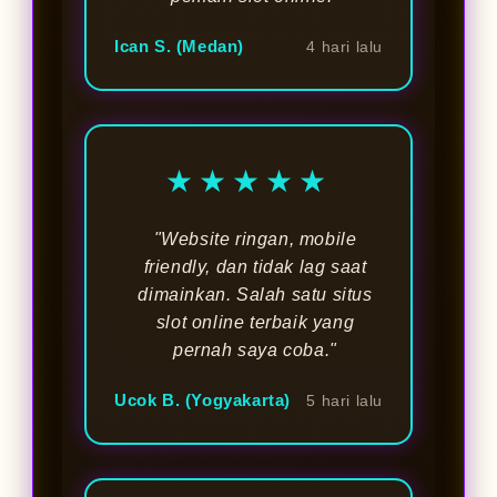
Ican S. (Medan)
4 hari lalu
★★★★★
"Website ringan, mobile
friendly, dan tidak lag saat
dimainkan. Salah satu situs
slot online terbaik yang
pernah saya coba."
Ucok B. (Yogyakarta)
5 hari lalu