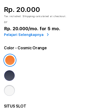
Rp. 20.000
Tax included.
Shipping
calculated at checkout.
or
Rp. 20.000
/mo. for 5 mo.
Pelajari Selengkapnya
Color
- Cosmic Orange
SITUS SLOT