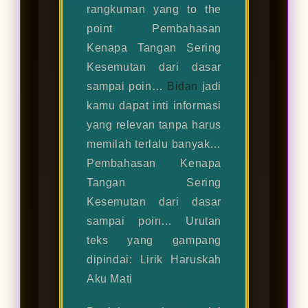
rangkuman yang to the
point Pembahasan
Kenapa Tangan Sering
Kesemutan dari dasar
sampai poin…
Bidan
jadi
kamu dapat inti informasi
yang relevan tanpa harus
memilah terlalu banyak…
Pembahasan Kenapa
Tangan Sering
Kesemutan dari dasar
sampai poin… Urutan
teks yang gampang
dipindai: Lirik Haruskah
Aku Mati