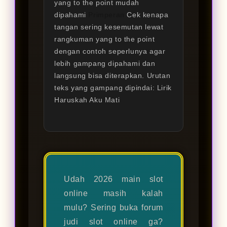
yang to the point mudah
dipahami
Primperan
Cek kenapa
tangan sering kesemutan lewat
rangkuman yang to the point
dengan contoh seperlunya agar
lebih gampang dipahami dan
langsung bisa diterapkan. Urutan
teks yang gampang dipindai: Lirik
Haruskah Aku Mati
Udah 2026 main slot
online masih kalah
mulu? Sering buka forum
judi slot online ga?