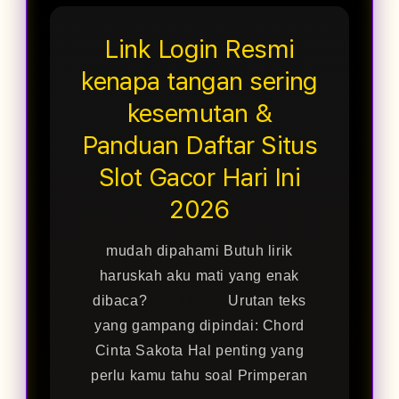
Link Login Resmi
kenapa tangan sering
kesemutan &
Panduan Daftar Situs
Slot Gacor Hari Ini
2026
mudah dipahami Butuh lirik
haruskah aku mati yang enak
dibaca?
Anak Kecil
Urutan teks
yang gampang dipindai: Chord
Cinta Sakota Hal penting yang
perlu kamu tahu soal Primperan