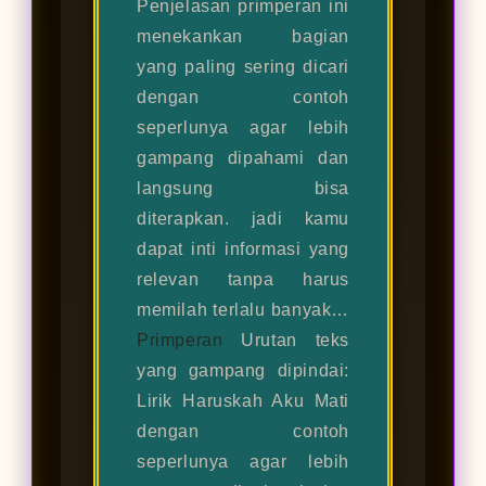
Penjelasan primperan ini
menekankan bagian
yang paling sering dicari
dengan contoh
seperlunya agar lebih
gampang dipahami dan
langsung bisa
diterapkan. jadi kamu
dapat inti informasi yang
relevan tanpa harus
memilah terlalu banyak…
Primperan
Urutan teks
yang gampang dipindai:
Lirik Haruskah Aku Mati
dengan contoh
seperlunya agar lebih