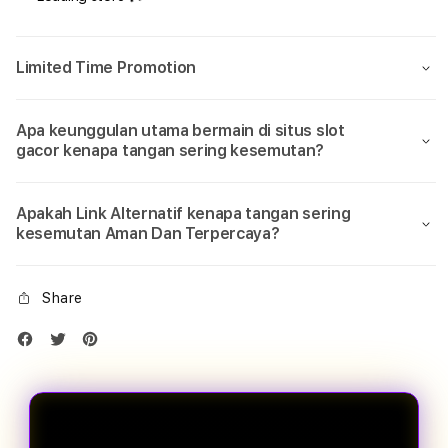
#
#
Pembahasan
Pemb
Kenapa
Kena
Tangan
Tang
Limited Time Promotion
Sering
Serin
Kesemutan
Kese
dari
dari
Apa keunggulan utama bermain di situs slot
dasar
dasa
gacor kenapa tangan sering kesemutan?
sampai
samp
poin…
poin
Apakah Link Alternatif kenapa tangan sering
kesemutan Aman Dan Terpercaya?
Share