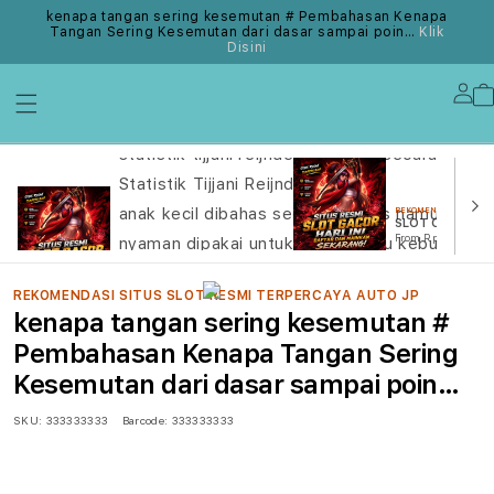
kenapa tangan sering kesemutan # Pembahasan Kenapa
Tangan Sering Kesemutan dari dasar sampai poin…
Klik
Disini
Lo
in
REKOMENDASI SITUS SLOT RESMI TERPERCAYA AUTO JP
statistik tijjani reijnders dibahas secara rin
Statistik Tijjani Reijnders
anak kecil dibahas secara ringkas namun teta
REKOMENDASI SITUS 
SLOT ONLINE
From Rp. 20.000
nyaman dipakai untuk latihan atau kebutuhan 
From Rp. 20.000 Rp
REKOMENDASI SITUS SLOT RESMI TERPERCAYA AUTO JP
kenapa tangan sering kesemutan #
Pembahasan Kenapa Tangan Sering
Kesemutan dari dasar sampai poin…
SKU:
333333333
Barcode:
333333333