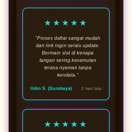
★★★★★
"Proses daftar sangat mudah
dan link login selalu update.
Bermain slot di kenapa
tangan sering kesemutan
terasa nyaman tanpa
kendala."
Udin S. (Surabaya)
2 hari lalu
★★★★★