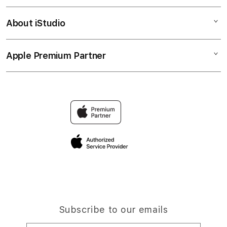
Corporate
SLOT GACOR
About iStudio
My Account
Slot Online
SITUS SLOT ONLINE
Collection & Delivery
Elush Service Provider
SITUS SLOT GACOR
Apple Premium Partner
About Us
Returns & Exchanges
Financing Options
SLOT GACOR TERPOPULER
Find an iStudio near you
Contact Us
Trade-in
SLOT
Why Shop at iStudio
FAQ
Traveller’s Reservation
Elush Corporate Website
Privacy Policy
Site Terms of Use
Subscribe to our emails