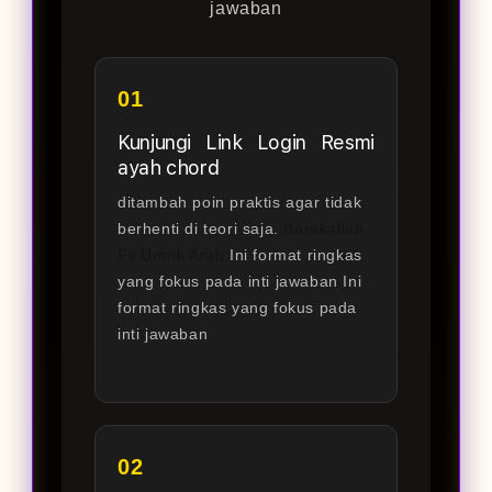
jawaban
01
Kunjungi Link Login Resmi
ayah chord
ditambah poin praktis agar tidak
berhenti di teori saja.
Barakallah
Fii Umrik Arab
Ini format ringkas
yang fokus pada inti jawaban Ini
format ringkas yang fokus pada
inti jawaban
02