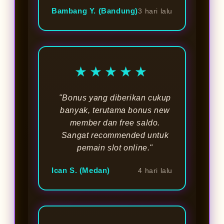
Bambang Y. (Bandung)
3 hari lalu
★★★★★
"Bonus yang diberikan cukup
banyak, terutama bonus new
member dan free saldo.
Sangat recommended untuk
pemain slot online."
Ican S. (Medan)
4 hari lalu