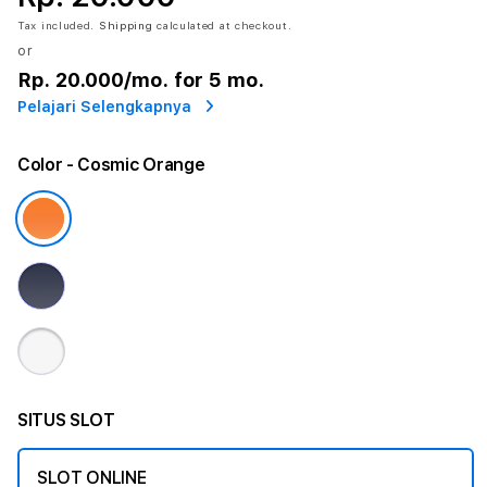
Tax included.
Shipping
calculated at checkout.
or
Rp. 20.000
/mo. for 5 mo.
Pelajari Selengkapnya
Color
- Cosmic Orange
SITUS SLOT
SLOT ONLINE