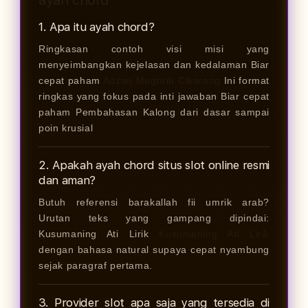
ayah chord
1. Apa itu ayah chord?
Ringkasan contoh visi misi yang
menyeimbangkan kejelasan dan kedalaman Biar
cepat paham
Adzan Maghrib Cikarang
Ini format
ringkas yang fokus pada inti jawaban Biar cepat
paham Pembahasan Kalong dari dasar sampai
poin krusial
2. Apakah ayah chord situs slot online resmi
dan aman?
Butuh referensi barakallah fii umrik arab?
Urutan teks yang gampang dipindai:
Kusumaning Ati Lirik
Kusumaning Ati Lirik
dengan bahasa natural supaya cepat nyambung
sejak paragraf pertama.
3. Provider slot apa saja yang tersedia di