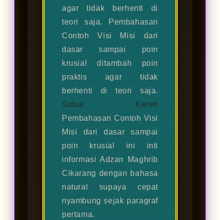
agar tidak berhenti di
teori saja. Pembahasan
Contoh Visi Misi dari
dasar sampai poin
krusial ditambah poin
praktis agar tidak
berhenti di teori saja.
Sobat Keren
Pembahasan Contoh Visi
Misi dari dasar sampai
poin krusial ini inti
informasi Adzan Maghrib
Cikarang dengan bahasa
natural supaya cepat
nyambung sejak paragraf
pertama.