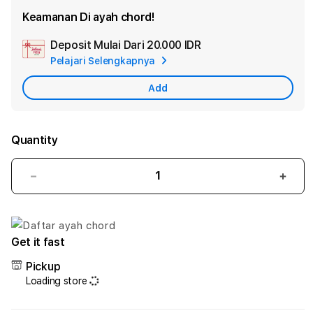
Keamanan Di ayah chord!
Deposit Mulai Dari
20.000 IDR
Add
Pelajari Selengkapnya
Apple
Care
Add
Quantity
Decrease
Incr
quantity
quant
for
for
ayah
ayah
chord
chor
Get it fast
#
#
Pickup
Tampilan
Tamp
Loading store
ringkas
ringk
biar
biar