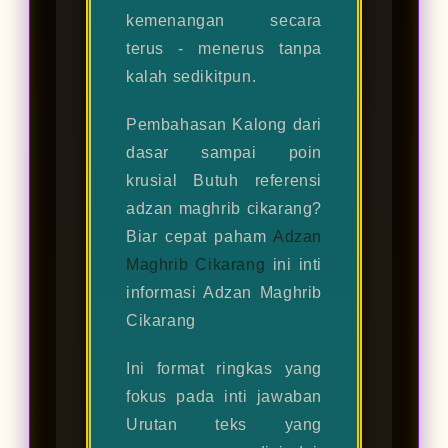
kemenangan secara
terus - menerus tanpa
kalah sedikitpun.
Pembahasan Kalong dari
dasar sampai poin
krusial Butuh referensi
adzan maghrib cikarang?
Biar cepat paham
Adzan
Maghrib Cikarang
ini inti
informasi Adzan Maghrib
Cikarang
Ini format ringkas yang
fokus pada inti jawaban
Urutan teks yang