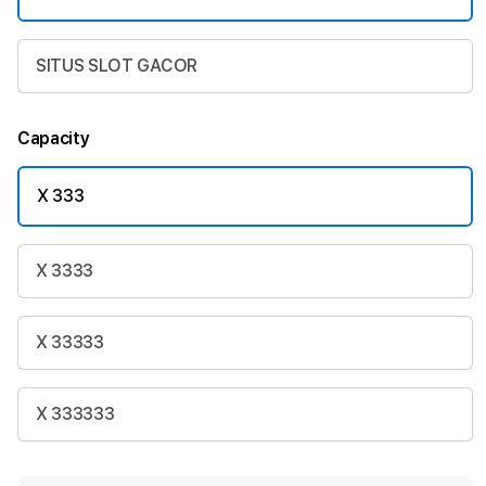
SITUS SLOT GACOR
Capacity
X 333
X 3333
X 33333
X 333333