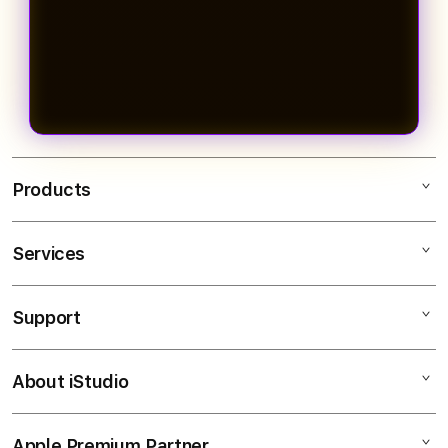
Products
Services
ayah chord
SLOT ONLINE
Support
AppleCare+
SITUS SLOT GACOR
Corporate
SLOT GACOR
About iStudio
My Account
Slot Online
SITUS SLOT ONLINE
Collection & Delivery
Elush Service Provider
SITUS SLOT GACOR
Apple Premium Partner