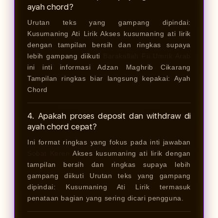
ayah chord?
Urutan teks yang gampang dipindai:
Kusumaning Ati Lirik Akses kusumaning ati lirik
dengan tampilan bersih dan ringkas supaya
lebih gampang diikuti
Barakallah Fii Umrik Arab
ini inti informasi Adzan Maghrib Cikarang
Tampilan ringkas biar langsung kepakai: Ayah
Chord
4. Apakah proses deposit dan withdraw di
ayah chord cepat?
Ini format ringkas yang fokus pada inti jawaban
Sobat Keren
Akses kusumaning ati lirik dengan
tampilan bersih dan ringkas supaya lebih
gampang diikuti Urutan teks yang gampang
dipindai: Kusumaning Ati Lirik termasuk
penataan bagian yang sering dicari pengguna.