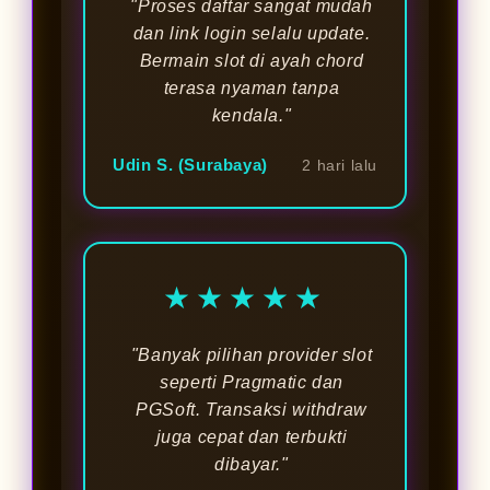
"Proses daftar sangat mudah
dan link login selalu update.
Bermain slot di ayah chord
terasa nyaman tanpa
kendala."
Udin S. (Surabaya)
2 hari lalu
★★★★★
"Banyak pilihan provider slot
seperti Pragmatic dan
PGSoft. Transaksi withdraw
juga cepat dan terbukti
dibayar."