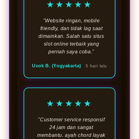
★★★★★
"Website ringan, mobile
friendly, dan tidak lag saat
dimainkan. Salah satu situs
slot online terbaik yang
pernah saya coba."
Ucok B. (Yogyakarta)
5 hari lalu
★★★★★
"Customer service responsif
24 jam dan sangat
membantu. ayah chord layak