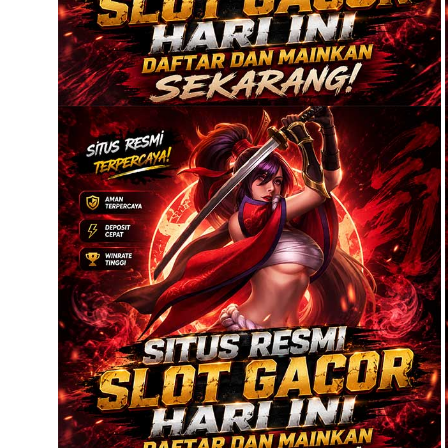
Open
media
4
in
modal