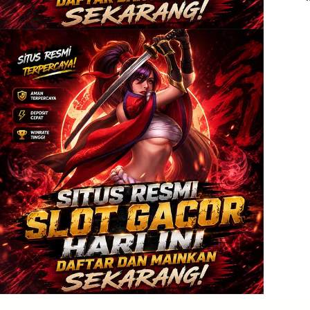
Open
media
7
in
modal
Open
media