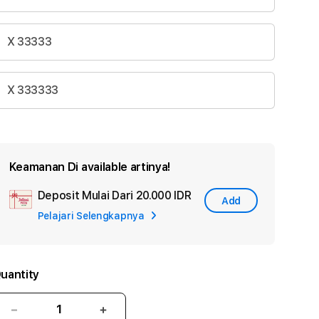
X 33333
X 333333
Keamanan Di available artinya!
Deposit Mulai Dari
20.000 IDR
Add
Add
Pelajari Selengkapnya
Apple
Care
uantity
Decrease
Increase