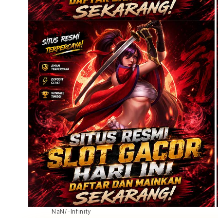
Open
media
6
in
modal
Open
of
NaN
/
-Infinity
media