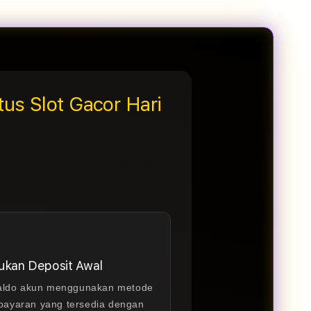
tus Slot Gacor Hari
kat Ramadhan Dan Judulnya
ukan Deposit Awal
saldo akun menggunakan metode
ayaran yang tersedia dengan