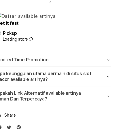
quantity
quantity
for
for
available
available
artinya
artinya
et it fast
#
#
Pickup
Available
Available
Loading store
Artinya
Artinya
Apa?
Apa?
Ini
Ini
Penjelasan
Penjelasan
imited Time Promotion
dan
dan
Contoh
Contoh
pa keunggulan utama bermain di situs slot
Kalimatnya
Kalimatnya
acor available artinya?
pakah Link Alternatif available artinya
man Dan Terpercaya?
Share