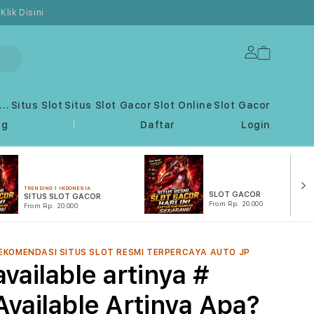
a
Klik Disini
Log
Cart
in
..
Situs Slot
Situs Slot Gacor
Slot Online
Slot Gacor
ng
Daftar
Login
TRENDING 1 INDONESIA
SLOT GACOR
SITUS SLOT GACOR
From Rp. 20.000
From Rp. 20.000
EKOMENDASI SITUS SLOT RESMI TERPERCAYA AUTO JP
available artinya #
Available Artinya Apa?