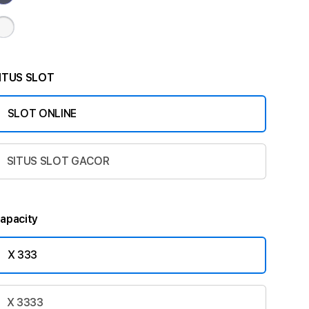
ITUS SLOT
SLOT ONLINE
SITUS SLOT GACOR
apacity
X 333
X 3333