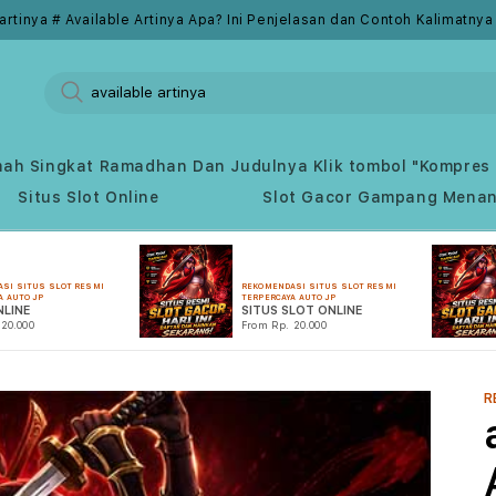
 artinya # Available Artinya Apa? Ini Penjelasan dan Contoh Kalimatny
ah Singkat Ramadhan Dan Judulnya
Klik tombol "Kompres .
Situs Slot Online
Slot Gacor Gampang Mena
SI SITUS SLOT RESMI
REKOMENDASI SITUS SLOT RESMI
A AUTO JP
TERPERCAYA AUTO JP
NLINE
SITUS SLOT ONLINE
 20.000
From Rp. 20.000
R