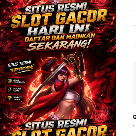
Open
media
3
in
modal
Q