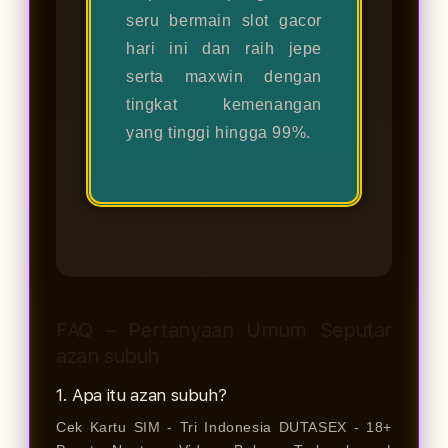
seru bermain slot gacor
hari ini dan raih jepe
serta maxwin dengan
tingkat kemenangan
yang tinggi hingga 99%.
FAQ – Pertanyaan Umum Seputar
azan subuh
1. Apa itu azan subuh?
Cek Kartu SIM - Tri Indonesia DUTASEX - 18+