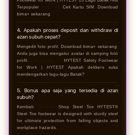
Footwear for Work | HYTEST 15 Lagu Batak Hits
Terpopuler
Profil Wa
Cek Kartu SIM. Download
bima+ sekarang.
4. Apakah proses deposit dan withdraw di
azan subuh cepat?
Mengedit foto profil. Download bima+ sekarang.
Anda juga bisa mengatur avatar di samping foto
profil.
Cek Nomor Tri
HYTEST Safety Footwear
for Work | HYTEST Apakah detikers suka
mendengarkan lagu-lagu Batak?
5. Bonus apa saja yang tersedia di azan
subuh?
Kembali.
Dutasex
Shop Steel Toe HYTEST®
Steel Toe footwear is designed with sturdy steel
for ultimate protection from falling objects and
workplace hazards.