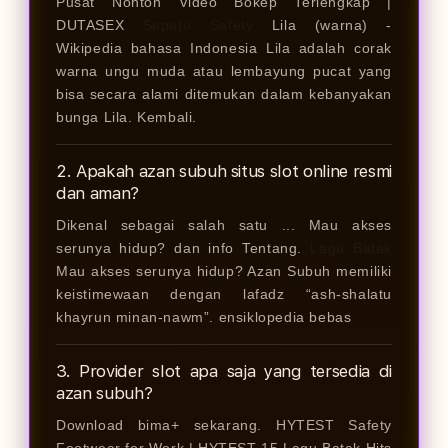
Pusat Nonton Video Bokep Terlengkap |
DUTASEX
Sepatu Safety
Lila (warna) -
Wikipedia bahasa Indonesia Lila adalah corak
warna ungu muda atau lembayung pucat yang
bisa secara alami ditemukan dalam kebanyakan
bunga Lila. Kembali.
2. Apakah azan subuh situs slot online resmi
dan aman?
Dikenal sebagai salah satu ... Mau akses
serunya hidup? dan info Tentang.
Lagu Batak
Mau akses serunya hidup? Azan Subuh memiliki
keistimewaan dengan lafadz “ash-shalatu
khayrun minan-nawm”. ensiklopedia bebas
3. Provider slot apa saja yang tersedia di
azan subuh?
Download bima+ sekarang. HYTEST Safety