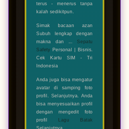
terus - menerus tanpa
kalah sedikitpun.
Simak bacaan azan
Subuh lengkap dengan
makna dan ...
Sepatu
Safety
Personal | Bisnis.
Cek Kartu SIM - Tri
Indonesia
Anda juga bisa mengatur
avatar di samping foto
profil. Selanjutnya. Anda
bisa menyesuaikan profil
dengan mengedit foto
profil
Lagu Batak
Selanjutnya.