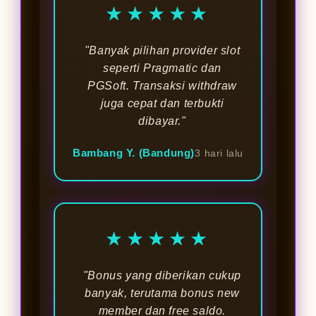
★★★★★
"Banyak pilihan provider slot
seperti Pragmatic dan
PGSoft. Transaksi withdraw
juga cepat dan terbukti
dibayar."
Bambang Y. (Bandung)
3 hari lalu
★★★★★
"Bonus yang diberikan cukup
banyak, terutama bonus new
member dan free saldo.