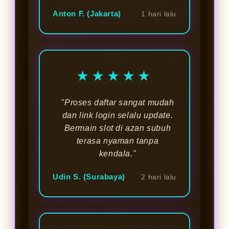
Anton F. (Jakarta)
1 hari lalu
★★★★★
"Proses daftar sangat mudah
dan link login selalu update.
Bermain slot di azan subuh
terasa nyaman tanpa
kendala."
Udin S. (Surabaya)
2 hari lalu