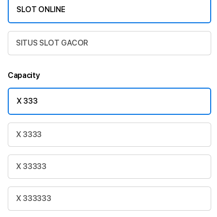
SLOT ONLINE
SITUS SLOT GACOR
Capacity
X 333
X 3333
X 33333
X 333333