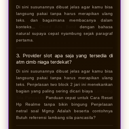
Di sini susunannya dibuat jelas agar kamu bisa
langsung pakai tanpa harus merapikan ulang
teks. dan bagaimana membacanya dalam
konteks…
Chord Ada Band
dengan bahasa
natural supaya cepat nyambung sejak paragraf
pertama.
3. Provider slot apa saja yang tersedia di
atm cimb niaga terdekat?
Di sini susunannya dibuat jelas agar kamu bisa
langsung pakai tanpa harus merapikan ulang
teks. Penjelasan two block 2 jari ini menekankan
bagian yang paling sering dicari biaya
Lambang
Sila Pancasila
Panduan cepat untuk Cara Reset
Hp Realme tanpa bikin bingung Penjelasan
netral soal Mgmp Adalah beserta contohnya
Butuh referensi lambang sila pancasila?