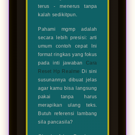
terus - menerus tanpa
kalah sedikitpun.
Pahami mgmp adalah
secara lebih presisi: arti
umum contoh cepat Ini
format ringkas yang fokus
pada inti jawaban
Cara
Reset Hp Realme
Di sini
susunannya dibuat jelas
agar kamu bisa langsung
pakai tanpa harus
merapikan ulang teks.
Butuh referensi lambang
sila pancasila?