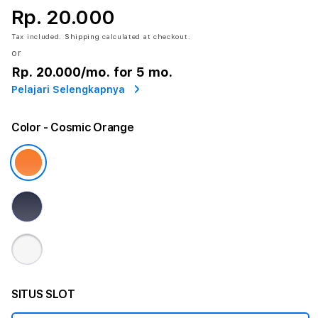
Rp. 20.000
Tax included.
Shipping
calculated at checkout.
or
Rp. 20.000
/mo. for 5 mo.
Pelajari Selengkapnya
Color
- Cosmic Orange
SITUS SLOT