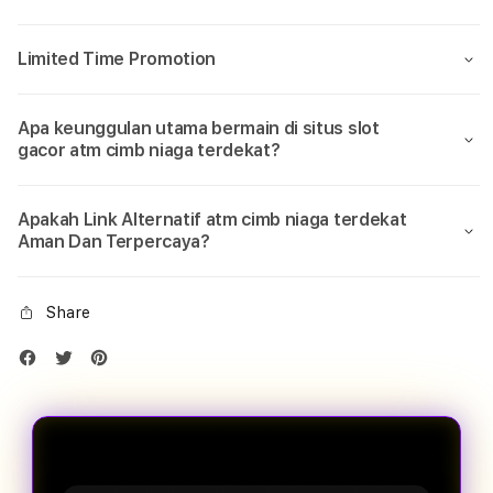
Atm
Atm
Cimb
Cimb
Niaga
Niag
Limited Time Promotion
Terdekat
Terd
—
—
Perbandingan
Perb
Apa keunggulan utama bermain di situs slot
Opsi
Opsi
gacor atm cimb niaga terdekat?
Biar
Biar
Nggak
Ngga
Salah…
Sala
Apakah Link Alternatif atm cimb niaga terdekat
Aman Dan Terpercaya?
Share