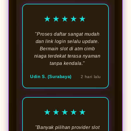
★★★★★
"Proses daftar sangat mudah
dan link login selalu update.
Bermain slot di atm cimb
niaga terdekat terasa nyaman
tanpa kendala."
Udin S. (Surabaya)
2 hari lalu
★★★★★
"Banyak pilihan provider slot