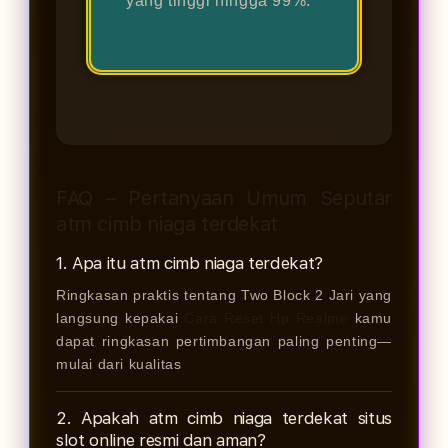
yang tinggi hingga 99%.
FAQ – Pertanyaan Umum Seputar
atm cimb niaga terdekat
1. Apa itu atm cimb niaga terdekat?
Ringkasan praktis tentang Two Block 2 Jari yang
langsung kepakai
Cara Reset Hp Realme
kamu
dapat ringkasan pertimbangan paling penting—
mulai dari kualitas
2. Apakah atm cimb niaga terdekat situs
slot online resmi dan aman?