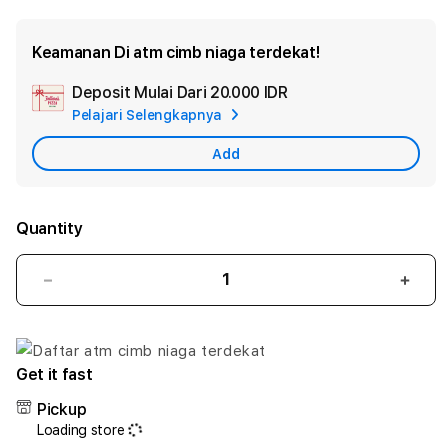
Keamanan Di atm cimb niaga terdekat!
Deposit Mulai Dari
20.000 IDR
Add
Pelajari Selengkapnya
Apple
Care
Add
Quantity
Decrease
Incr
quantity
quant
for
for
atm
atm
cimb
cimb
Get it fast
niaga
niaga
Pickup
terdekat
terd
Loading store
#
#