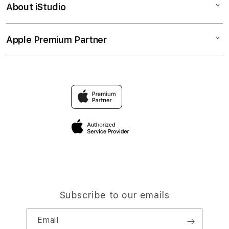
About iStudio
My Account
Slot Online
SITUS SLOT ONLINE
Collection & Delivery
Elush Service Provider
SITUS SLOT GACOR
Apple Premium Partner
About Us
Returns & Exchanges
Financing Options
SLOT GACOR TERPOPULER
Find an iStudio near you
Contact Us
Trade-in
SLOT
Why Shop at iStudio
FAQ
Traveller’s Reservation
Elush Corporate Website
Privacy Policy
Site Terms of Use
Subscribe to our emails
Email