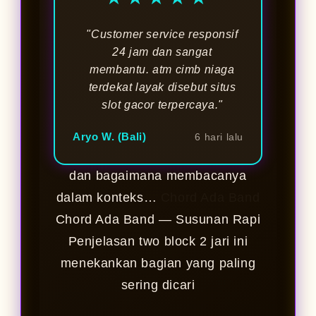
"Customer service responsif
24 jam dan sangat
membantu. atm cimb niaga
terdekat layak disebut situs
slot gacor terpercaya."
Aryo W. (Bali)
6 hari lalu
dan bagaimana membacanya
dalam konteks…
Chord Ada Band
Chord Ada Band — Susunan Rapi
Penjelasan two block 2 jari ini
menekankan bagian yang paling
sering dicari