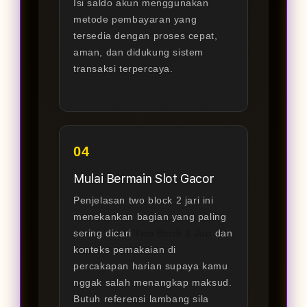
Isi saldo akun menggunakan
metode pembayaran yang
tersedia dengan proses cepat,
aman, dan didukung sistem
transaksi terpercaya.
04
Mulai Bermain Slot Gacor
Penjelasan two block 2 jari ini
menekankan bagian yang paling
sering dicari
Two Block 2 Jari
dan
konteks pemakaian di
percakapan harian supaya kamu
nggak salah menangkap maksud.
Butuh referensi lambang sila