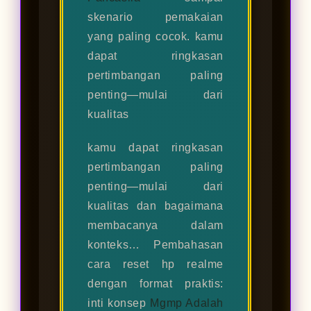
skenario pemakaian
yang paling cocok. kamu
dapat ringkasan
pertimbangan paling
penting—mulai dari
kualitas
kamu dapat ringkasan
pertimbangan paling
penting—mulai dari
kualitas dan bagaimana
membacanya dalam
konteks… Pembahasan
cara reset hp realme
dengan format praktis:
inti konsep
Mgmp Adalah