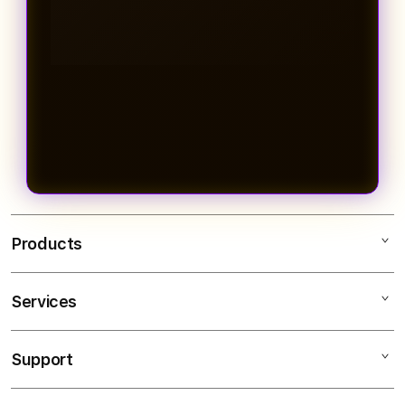
Products
Services
atm cimb niaga terdekat
SLOT ONLINE
Support
AppleCare+
SITUS SLOT GACOR
Corporate
SLOT GACOR