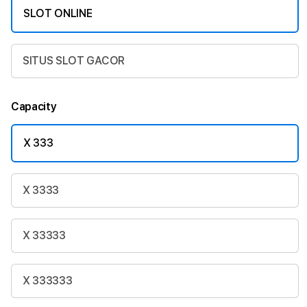
SLOT ONLINE
SITUS SLOT GACOR
Capacity
X 333
X 3333
X 33333
X 333333