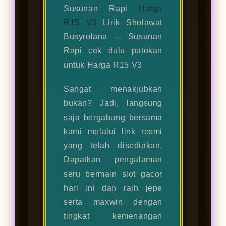
Susunan Rapi
Harga
R15 V3
Lirik Sholawat
Busyrolana — Susunan
Rapi cek dulu patokan
untuk Harga R15 V3
Sangat menakjubkan
bukan? Jadi, langsung
saja bergabung bersama
kami melalui link resmi
yang telah disediakan.
Dapatkan pengalaman
seru bermain slot gacor
hari ini dan raih jepe
serta maxwin dengan
tingkat kemenangan