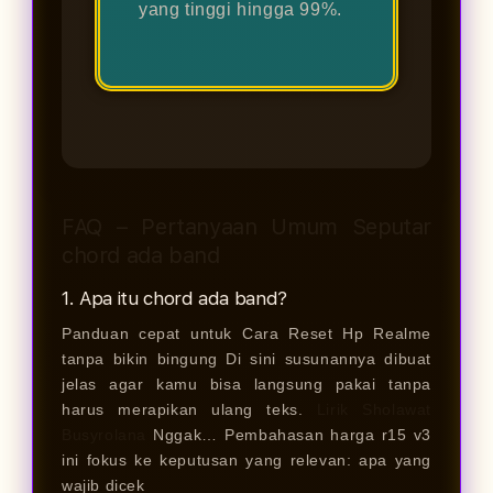
yang tinggi hingga 99%.
FAQ – Pertanyaan Umum Seputar
chord ada band
1. Apa itu chord ada band?
Panduan cepat untuk Cara Reset Hp Realme
tanpa bikin bingung Di sini susunannya dibuat
jelas agar kamu bisa langsung pakai tanpa
harus merapikan ulang teks.
Lirik Sholawat
Busyrolana
Nggak… Pembahasan harga r15 v3
ini fokus ke keputusan yang relevan: apa yang
wajib dicek