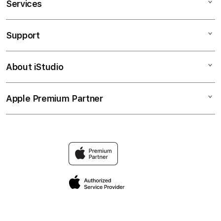
Services
chord ada band
SLOT ONLINE
Support
AppleCare+
SITUS SLOT GACOR
Corporate
SLOT GACOR
About iStudio
My Account
Slot Online
SITUS SLOT ONLINE
Collection & Delivery
Elush Service Provider
SITUS SLOT GACOR
Apple Premium Partner
About Us
Returns & Exchanges
Financing Options
SLOT GACOR TERPOPULER
Find an iStudio near you
Contact Us
Trade-in
SLOT
Why Shop at iStudio
FAQ
Traveller’s Reservation
Elush Corporate Website
Privacy Policy
Site Terms of Use