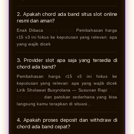
2. Apakah chord ada band situs slot online
resmi dan aman?
Enak Dibaca
Mgmp Adalah
Pembahasan harga
r15 v3 ini fokus ke keputusan yang relevan: apa
yang wajib dicek
3. Provider slot apa saja yang tersedia di
chord ada band?
Pembahasan harga r15 v3 ini fokus ke
keputusan yang relevan: apa yang wajib dicek
Lirik Sholawat Busyrolana — Susunan Rapi
Two
Block 2 Jari
dan patokan sederhana yang bisa
langsung kamu terapkan di situasi…
4. Apakah proses deposit dan withdraw di
chord ada band cepat?