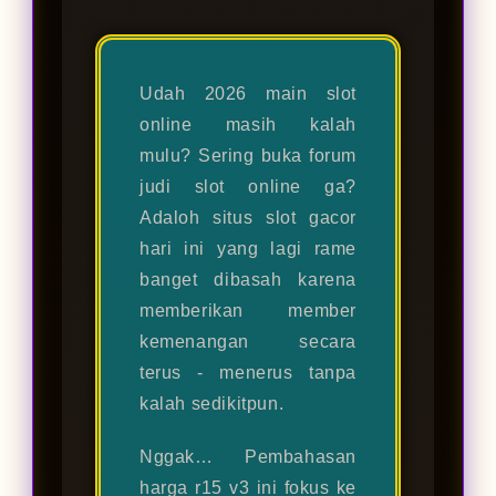
Udah 2026 main slot
online masih kalah
mulu? Sering buka forum
judi slot online ga?
Adaloh situs slot gacor
hari ini yang lagi rame
banget dibasah karena
memberikan member
kemenangan secara
terus - menerus tanpa
kalah sedikitpun.
Nggak… Pembahasan
harga r15 v3 ini fokus ke