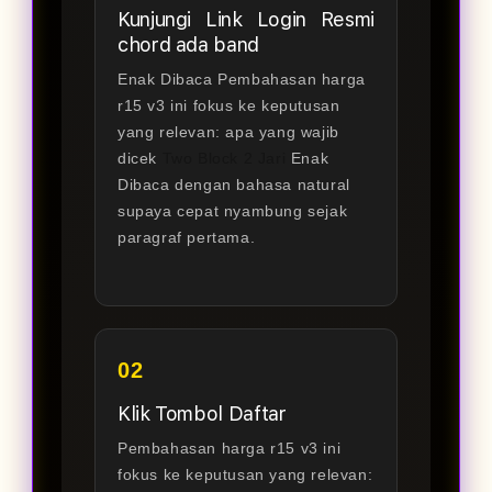
Kunjungi Link Login Resmi
chord ada band
Enak Dibaca Pembahasan harga
r15 v3 ini fokus ke keputusan
yang relevan: apa yang wajib
dicek
Two Block 2 Jari
Enak
Dibaca dengan bahasa natural
supaya cepat nyambung sejak
paragraf pertama.
02
Klik Tombol Daftar
Pembahasan harga r15 v3 ini
fokus ke keputusan yang relevan: