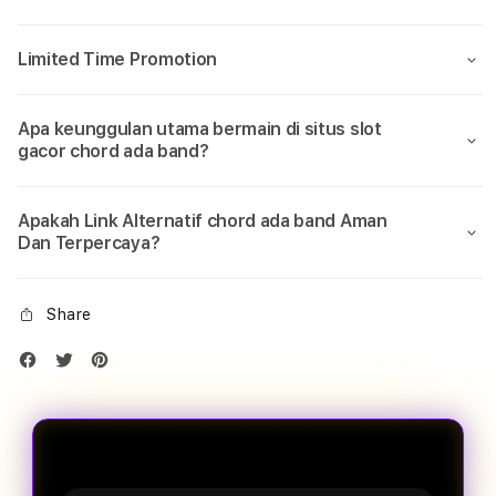
Ada
Ada
Band
Band
—
—
Limited Time Promotion
Susunan
Susu
Rapi,
Rapi,
Enak
Enak
Apa keunggulan utama bermain di situs slot
Dibaca,
Diba
gacor chord ada band?
Nggak
Ngga
Berantakan
Bera
Apakah Link Alternatif chord ada band Aman
Dan Terpercaya?
Share