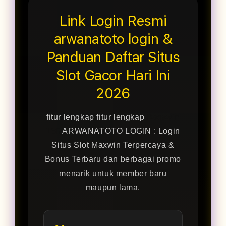
Link Login Resmi
arwanatoto login &
Panduan Daftar Situs
Slot Gacor Hari Ini
2026
fitur lengkap fitur lengkap
Bosswin
168
ARWANATOTO LOGIN : Login
Situs Slot Maxwin Terpercaya &
Bonus Terbaru dan berbagai promo
menarik untuk member baru
maupun lama.