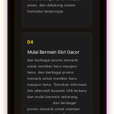
aman, dan didukung sistem
transaksi terpercaya.
04
Mulai Bermain Slot Gacor
dan berbagai promo menarik
untuk member baru maupun
lama. dan berbagai promo
menarik untuk member baru
maupun lama. Temukan informasi
link alternatif bosswin 168 terbaru
dan mulai bermain sekarang.
Link Gengtoto
dan berbagai
promo menarik untuk member