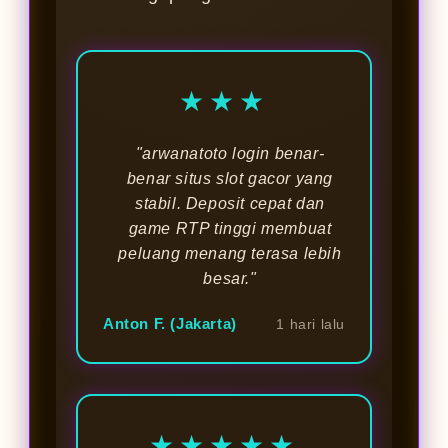
★★★
"arwanatoto login benar-
benar situs slot gacor yang
stabil. Deposit cepat dan
game RTP tinggi membuat
peluang menang terasa lebih
besar."
Anton F. (Jakarta)
1 hari lalu
★★★★★