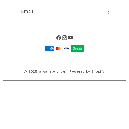
Email
Facebook
Instagram
YouTube
Payment
methods
© 2025,
arwanatoto login
Powered by Shopify