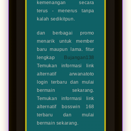
kemenangan secara
terus - menerus tanpa
kalah sedikitpun.
dan berbagai promo
menarik untuk member
baru maupun lama. fitur
lengkap
Bujangan138
Temukan informasi link
alternatif arwanatoto
login terbaru dan mulai
bermain sekarang.
Temukan informasi link
alternatif bosswin 168
terbaru dan mulai
bermain sekarang.