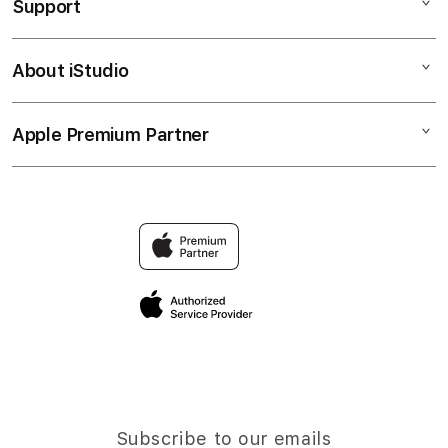
Support
AppleCare+
SITUS SLOT GACOR
Corporate
SLOT GACOR
About iStudio
My Account
Slot Online
SITUS SLOT ONLINE
Collection & Delivery
Elush Service Provider
SITUS SLOT GACOR
Apple Premium Partner
About Us
Returns & Exchanges
Financing Options
SLOT GACOR TERPOPULER
Find an iStudio near you
Contact Us
Trade-in
SLOT
Why Shop at iStudio
FAQ
Traveller’s Reservation
Elush Corporate Website
Privacy Policy
Site Terms of Use
Subscribe to our emails