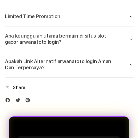
:
:
Login
Logi
Situs
Situs
Limited Time Promotion
Slot
Slot
Maxwin
Maxw
Terpercaya
Terp
Apa keunggulan utama bermain di situs slot
&
&
gacor arwanatoto login?
Bonus
Bonu
Terbaru
Terb
Apakah Link Alternatif arwanatoto login Aman
Dan Terpercaya?
Share