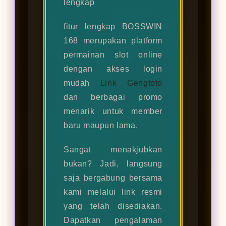
lengkap
fitur lengkap BOSSWIN
168 merupakan platform
permainan slot online
dengan akses login
mudah
Link Gengtoto
dan berbagai promo
menarik untuk member
baru maupun lama.
Sangat menakjubkan
bukan? Jadi, langsung
saja bergabung bersama
kami melalui link resmi
yang telah disediakan.
Dapatkan pengalaman