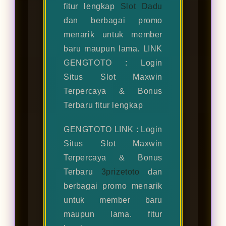
fitur lengkap
Slot Dadu
dan berbagai promo
menarik untuk member
baru maupun lama. LINK
GENGTOTO : Login
Situs Slot Maxwin
Terpercaya & Bonus
Terbaru fitur lengkap
GENGTOTO LINK : Login
Situs Slot Maxwin
Terpercaya & Bonus
Terbaru
3prizetoto
dan
berbagai promo menarik
untuk member baru
maupun lama. fitur