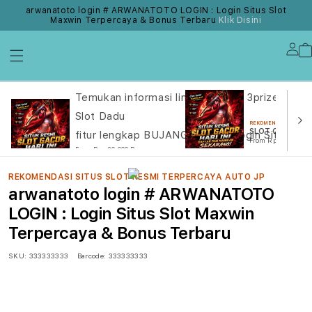
arwanatoto login # ARWANATOTO LOGIN : Login Situs Slot
Maxwin Terpercaya & Bonus Terbaru
Klik Disini
Lo
in
REKOMENDASI SITUS SLOT RESMI TERPERCAYA AUTO JP
Temukan informasi link alternatif 3prizetoto 
Slot Dadu
REKOMENDASI SITUS 
SLOT ONLINE
fitur lengkap BUJANGAN138 : Login Situs Sl
From Rp. 20.000
From Rp. 20.000 Rp
REKOMENDASI SITUS SLOT RESMI TERPERCAYA AUTO JP
arwanatoto login # ARWANATOTO
LOGIN : Login Situs Slot Maxwin
Terpercaya & Bonus Terbaru
SKU:
333333333
Barcode:
333333333