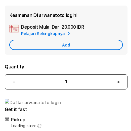
Keamanan Di arwanatoto login!
Deposit Mulai Dari
20.000 IDR
Add
Pelajari Selengkapnya
Apple
Care
Add
Quantity
Decrease
Incr
quantity
quant
for
for
arwanatoto
arwa
login
login
Get it fast
#
#
Pickup
ARWANATOTO
ARW
Loading store
LOGIN
LOGI