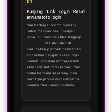
01
Kunjungi Link Login Resmi
arwanatoto login
dan berbagai promo menarik
untuk member baru maupun
lama. fitur lengkap fitur lengkap
Slot Dadu
BUJANGAN138
merupakan platform permainan
slot online dengan akses login
mudah Temukan informasi link
alternatif slot dadu terbaru dan
mulai bermain sekarang. dan
berbagai promo menarik untuk
member baru maupun lama.