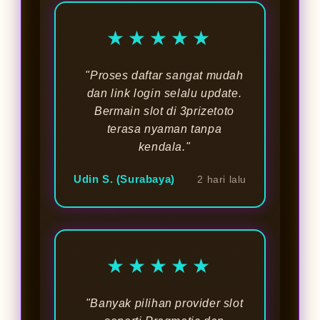
★★★★★
"Proses daftar sangat mudah
dan link login selalu update.
Bermain slot di 3prizetoto
terasa nyaman tanpa
kendala."
Udin S. (Surabaya)
2 hari lalu
★★★★★
"Banyak pilihan provider slot