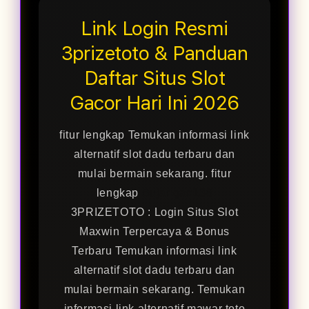
Link Login Resmi
3prizetoto & Panduan
Daftar Situs Slot
Gacor Hari Ini 2026
fitur lengkap Temukan informasi link
alternatif slot dadu terbaru dan
mulai bermain sekarang. fitur
lengkap
Bujangan138
3PRIZETOTO : Login Situs Slot
Maxwin Terpercaya & Bonus
Terbaru Temukan informasi link
alternatif slot dadu terbaru dan
mulai bermain sekarang. Temukan
informasi link alternatif mawar toto