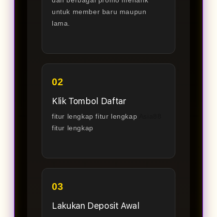
dan berbagai promo menarik
untuk member baru maupun
lama.
02
Klik Tombol Daftar
fitur lengkap fitur lengkap
Asia88
fitur lengkap
03
Lakukan Deposit Awal