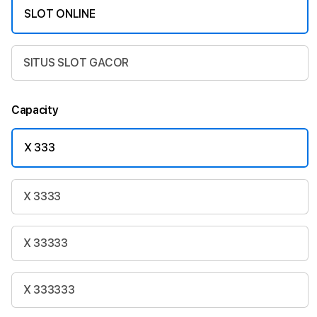
SLOT ONLINE
SITUS SLOT GACOR
Capacity
X 333
X 3333
X 33333
X 333333