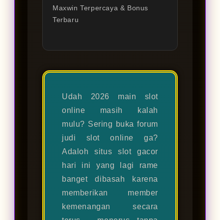
Maxwin Terpercaya & Bonus
Terbaru
Udah 2026 main slot
online masih kalah
mulu? Sering buka forum
judi slot online ga?
Adaloh situs slot gacor
hari ini yang lagi rame
banget dibasah karena
memberikan member
kemenangan secara