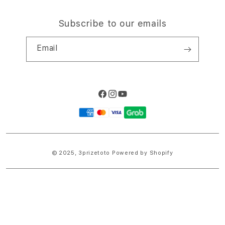
Subscribe to our emails
Email
Facebook
Instagram
YouTube
Payment
methods
© 2025,
3prizetoto
Powered by Shopify