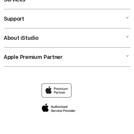
3prizetoto
SLOT ONLINE
Support
AppleCare+
SITUS SLOT GACOR
Corporate
SLOT GACOR
About iStudio
My Account
Slot Online
SITUS SLOT ONLINE
Collection & Delivery
Elush Service Provider
SITUS SLOT GACOR
Apple Premium Partner
About Us
Returns & Exchanges
Financing Options
SLOT GACOR TERPOPULER
Find an iStudio near you
Contact Us
Trade-in
SLOT
Why Shop at iStudio
FAQ
Traveller’s Reservation
Elush Corporate Website
Privacy Policy
Site Terms of Use