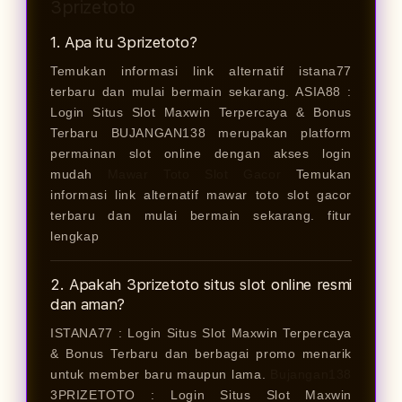
3prizetoto
1. Apa itu 3prizetoto?
Temukan informasi link alternatif istana77
terbaru dan mulai bermain sekarang. ASIA88 :
Login Situs Slot Maxwin Terpercaya & Bonus
Terbaru BUJANGAN138 merupakan platform
permainan slot online dengan akses login
mudah
Mawar Toto Slot Gacor
Temukan
informasi link alternatif mawar toto slot gacor
terbaru dan mulai bermain sekarang. fitur
lengkap
2. Apakah 3prizetoto situs slot online resmi
dan aman?
ISTANA77 : Login Situs Slot Maxwin Terpercaya
& Bonus Terbaru dan berbagai promo menarik
untuk member baru maupun lama.
Bujangan138
3PRIZETOTO : Login Situs Slot Maxwin