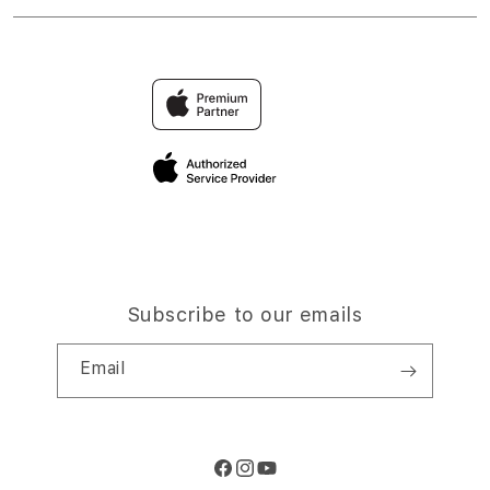
Financing Options
SLOT GACOR TERPOPULER
Find an iStudio near you
Contact Us
Trade-in
SLOT
Why Shop at iStudio
FAQ
Traveller’s Reservation
Elush Corporate Website
Privacy Policy
Site Terms of Use
Subscribe to our emails
Email
Facebook
Instagram
YouTube