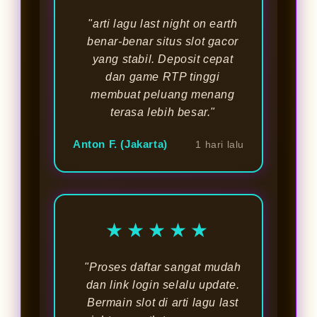
"arti lagu last night on earth
benar-benar situs slot gacor
yang stabil. Deposit cepat
dan game RTP tinggi
membuat peluang menang
terasa lebih besar."
Anton F. (Jakarta)
1 hari lalu
★★★★★
"Proses daftar sangat mudah
dan link login selalu update.
Bermain slot di arti lagu last