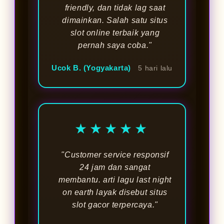
friendly, dan tidak lag saat
dimainkan. Salah satu situs
slot online terbaik yang
pernah saya coba."
Ucok B. (Yogyakarta)
5 hari lalu
★★★★★
"Customer service responsif
24 jam dan sangat
membantu. arti lagu last night
on earth layak disebut situs
slot gacor terpercaya."