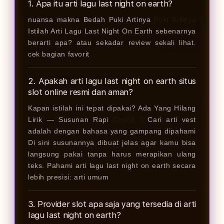
1. Apa itu arti lagu last night on earth?
nuansa makna Bedah Puki Artinya
Puki Artinya
Istilah Arti Lagu Last Night On Earth sebenarnya
berarti apa? atau sekadar review sekali lihat.
cek bagian favorit
2. Apakah arti lagu last night on earth situs
slot online resmi dan aman?
Kapan istilah ini tepat dipakai? Ada Yang Hilang
Lirik — Susunan Rapi
Chord S
Cari arti vest
adalah dengan bahasa yang gampang dipahami
Di sini susunannya dibuat jelas agar kamu bisa
langsung pakai tanpa harus merapikan ulang
teks. Pahami arti lagu last night on earth secara
lebih presisi: arti umum
3. Provider slot apa saja yang tersedia di arti
lagu last night on earth?