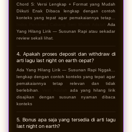
Chord S: Versi Lengkap + Format yang Mudah
Diikuti Enak Dibaca lengkap dengan contoh
konteks yang tepat agar pemakaiannya tetap…
Indra Penikmat Cabang Seni Musik Adalah
Ada
Yang Hilang Lirik — Susunan Rapi atau sekadar
review sekali lihat.
4. Apakah proses deposit dan withdraw di
arti lagu last night on earth cepat?
Ada Yang Hilang Lirik — Susunan Rapi Nggak…
lengkap dengan contoh konteks yang tepat agar
pemakaiannya tetap relevan dan tidak
berlebihan.
Vest Adalah
ada yang hilang lirik
disajikan dengan susunan nyaman dibaca
konteks
5. Bonus apa saja yang tersedia di arti lagu
last night on earth?