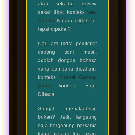
atau sekadar review
sekali lihat. konteks
Vest
Adalah
Kapan istilah ini
tepat dipakai?
Cari arti indra penikmat
cabang seni musik
adalah dengan bahasa
yang gampang dipahami
konteks
Frontal Gaming
Shop
konteks Enak
Dibaca
Sangat menakjubkan
bukan? Jadi, langsung
saja bergabung bersama
kami melalui link resmi