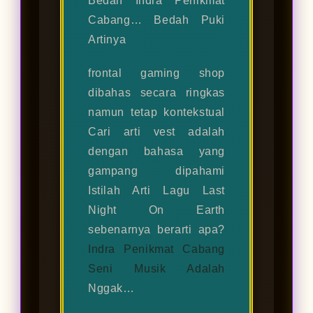
Bedah Indra Penikmat
Cabang… Bedah Puki
Artinya
frontal gaming shop
dibahas secara ringkas
namun tetap kontekstual
Cari arti vest adalah
dengan bahasa yang
gampang dipahami
Istilah Arti Lagu Last
Night On Earth
sebenarnya berarti apa?
Indra Penikmat Cabang
Seni Musik Adalah
Nggak…