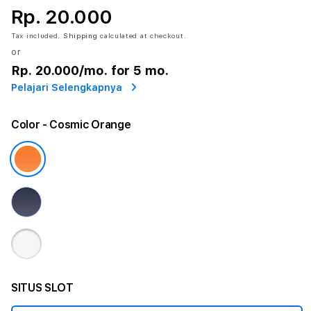
Rp. 20.000
Tax included.
Shipping
calculated at checkout.
or
Rp. 20.000
/mo. for 5 mo.
Pelajari Selengkapnya
Color
- Cosmic Orange
SITUS SLOT