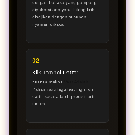
dengan bahasa yang gampang
dipahami ada yang hilang lirik
disajikan dengan susunan
nyaman dibaca
02
Klik Tombol Daftar
nuansa makna
Vest Adalah
Pahami arti lagu last night on
earth secara lebih presisi: arti
umum