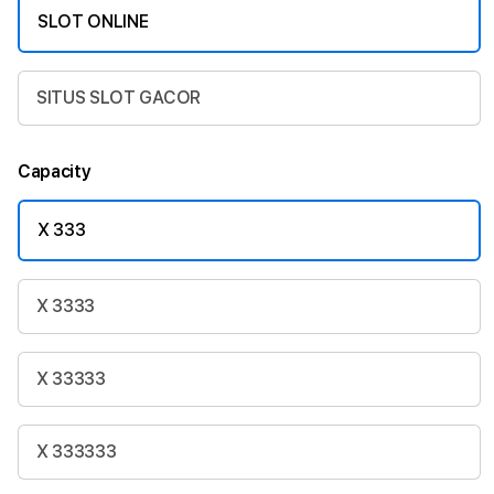
SLOT ONLINE
SITUS SLOT GACOR
Capacity
X 333
X 3333
X 33333
X 333333