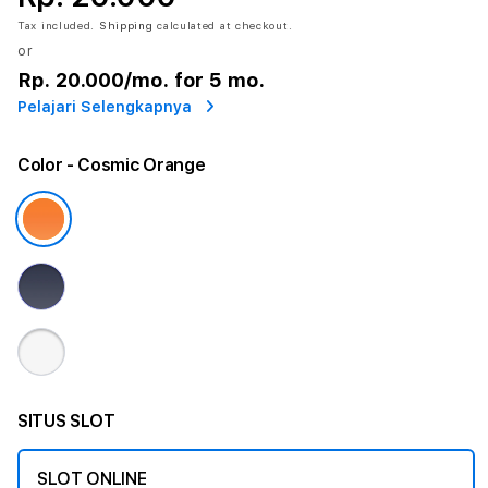
Tax included.
Shipping
calculated at checkout.
or
Rp. 20.000
/mo. for 5 mo.
Pelajari Selengkapnya
Color
- Cosmic Orange
SITUS SLOT
SLOT ONLINE