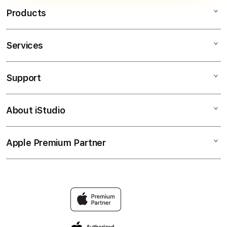
Products
Services
7 juli zodiak apa
SLOT ONLINE
Support
AppleCare+
SITUS SLOT GACOR
Corporate
SLOT GACOR
About iStudio
My Account
Slot Online
SITUS SLOT ONLINE
Collection & Delivery
Elush Service Provider
SITUS SLOT GACOR
Apple Premium Partner
About Us
Returns & Exchanges
Financing Options
SLOT GACOR TERPOPULER
Find an iStudio near you
Contact Us
Trade-in
SLOT
Why Shop at iStudio
FAQ
Traveller’s Reservation
Elush Corporate Website
Privacy Policy
Site Terms of Use