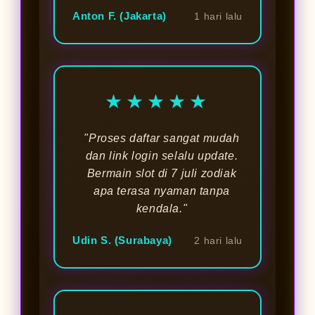
Anton F. (Jakarta)
1 hari lalu
★★★★★
"Proses daftar sangat mudah
dan link login selalu update.
Bermain slot di 7 juli zodiak
apa terasa nyaman tanpa
kendala."
Udin S. (Surabaya)
2 hari lalu