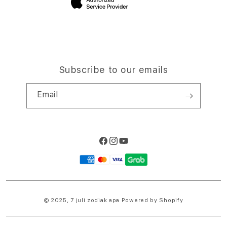
Subscribe to our emails
Email
Facebook
Instagram
YouTube
Payment
methods
© 2025,
7 juli zodiak apa
Powered by Shopify