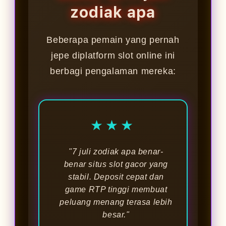
zodiak apa
Beberapa pemain yang pernah
jepe diplatform slot online ini
berbagi pengalaman mereka:
★★★
"7 juli zodiak apa benar-
benar situs slot gacor yang
stabil. Deposit cepat dan
game RTP tinggi membuat
peluang menang terasa lebih
besar."