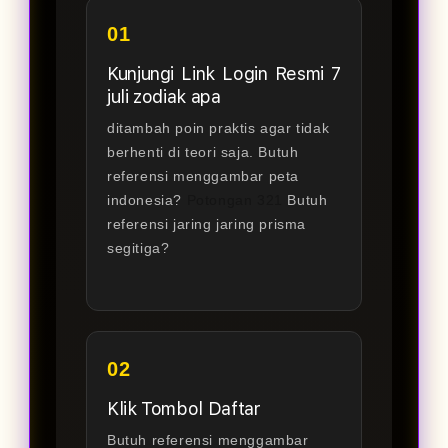
01
Kunjungi Link Login Resmi 7
juli zodiak apa
ditambah poin praktis agar tidak
berhenti di teori saja. Butuh
referensi menggambar peta
indonesia?
Potongan 321
Butuh
referensi jaring jaring prisma
segitiga?
02
Klik Tombol Daftar
Butuh referensi menggambar