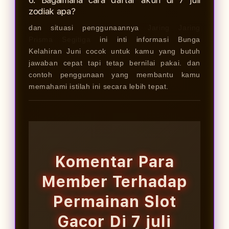
6. Bagaimana cara daftar akun di 7 juli
zodiak apa?
dan situasi penggunaannya
Jaring Jaring
Prisma Segitiga
ini inti informasi Bunga
Kelahiran Juni cocok untuk kamu yang butuh
jawaban cepat tapi tetap bernilai pakai. dan
contoh penggunaan yang membantu kamu
memahami istilah ini secara lebih tepat.
Komentar Para
Member Terhadap
Permainan Slot
Gacor Di 7 juli