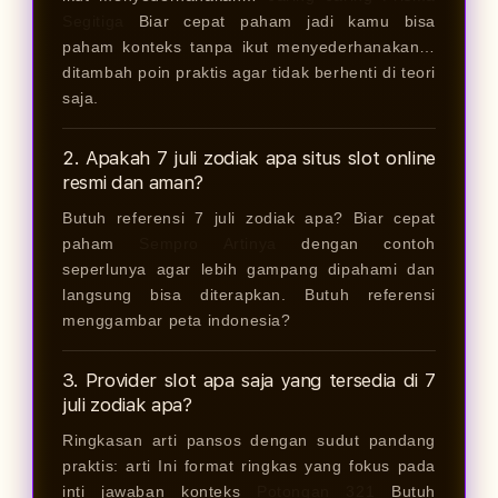
Segitiga
Biar cepat paham jadi kamu bisa
paham konteks tanpa ikut menyederhanakan…
ditambah poin praktis agar tidak berhenti di teori
saja.
2. Apakah 7 juli zodiak apa situs slot online
resmi dan aman?
Butuh referensi 7 juli zodiak apa? Biar cepat
paham
Sempro Artinya
dengan contoh
seperlunya agar lebih gampang dipahami dan
langsung bisa diterapkan. Butuh referensi
menggambar peta indonesia?
3. Provider slot apa saja yang tersedia di 7
juli zodiak apa?
Ringkasan arti pansos dengan sudut pandang
praktis: arti Ini format ringkas yang fokus pada
inti jawaban konteks
Potongan 321
Butuh