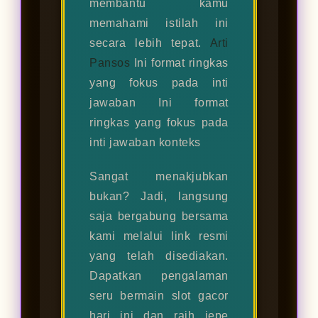
membantu kamu
memahami istilah ini
secara lebih tepat.
Arti
Pansos
Ini format ringkas
yang fokus pada inti
jawaban Ini format
ringkas yang fokus pada
inti jawaban konteks
Sangat menakjubkan
bukan? Jadi, langsung
saja bergabung bersama
kami melalui link resmi
yang telah disediakan.
Dapatkan pengalaman
seru bermain slot gacor
hari ini dan raih jepe