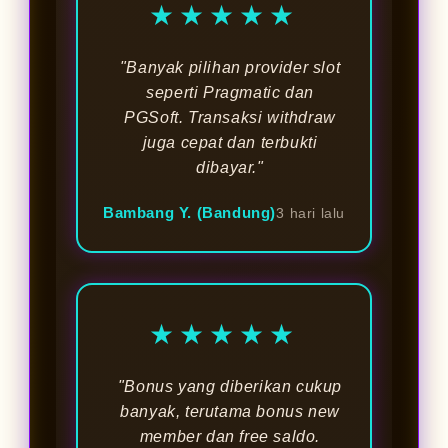
★★★★★
"Banyak pilihan provider slot
seperti Pragmatic dan
PGSoft. Transaksi withdraw
juga cepat dan terbukti
dibayar."
Bambang Y. (Bandung)
3 hari lalu
★★★★★
"Bonus yang diberikan cukup
banyak, terutama bonus new
member dan free saldo.