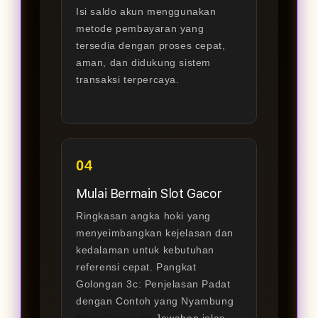
Isi saldo akun menggunakan
metode pembayaran yang
tersedia dengan proses cepat,
aman, dan didukung sistem
transaksi terpercaya.
04
Mulai Bermain Slot Gacor
Ringkasan angka hoki yang
menyeimbangkan kejelasan dan
kedalaman untuk kebutuhan
referensi cepat. Pangkat
Golongan 3c: Penjelasan Padat
dengan Contoh yang Nyambung