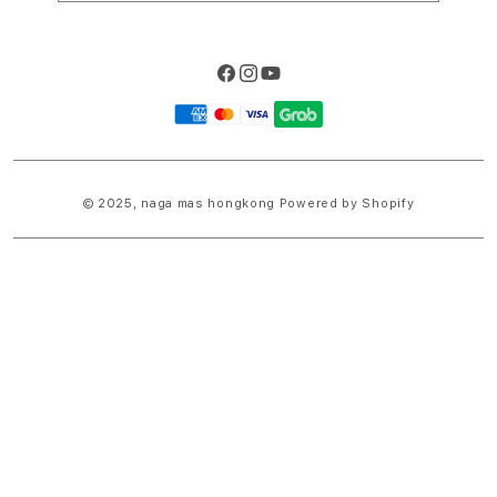
Facebook
Instagram
YouTube
Payment
methods
© 2025,
naga mas hongkong
Powered by Shopify