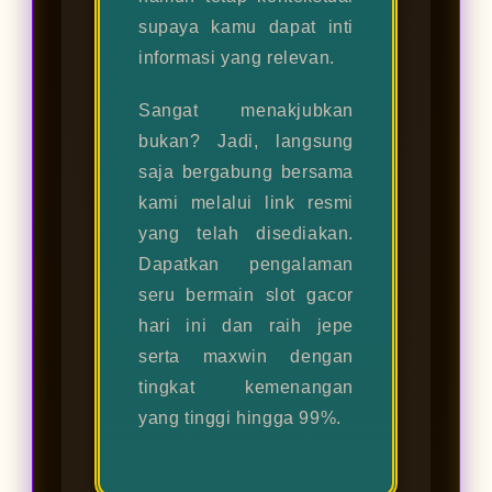
supaya kamu dapat inti
informasi yang relevan.
Sangat menakjubkan
bukan? Jadi, langsung
saja bergabung bersama
kami melalui link resmi
yang telah disediakan.
Dapatkan pengalaman
seru bermain slot gacor
hari ini dan raih jepe
serta maxwin dengan
tingkat kemenangan
yang tinggi hingga 99%.