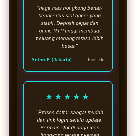
"naga mas hongkong benar-
benar situs slot gacor yang
stabil. Deposit cepat dan
game RTP tinggi membuat
peluang menang terasa lebih
besar."
Anton F. (Jakarta)
1 hari lalu
★★★★★
"Proses daftar sangat mudah
dan link login selalu update.
Bermain slot di naga mas
hongkong terasa nyaman