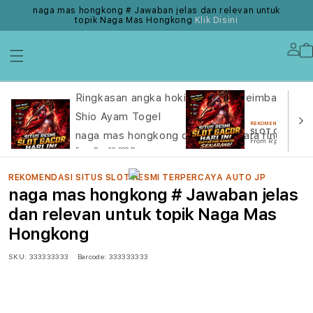
naga mas hongkong # Jawaban jelas dan relevan untuk
topik Naga Mas Hongkong
Klik Disini
Lo
in
REKOMENDASI SITUS SLOT RESMI TERPERCAYA AUTO JP
Ringkasan angka hoki yang menyeimbangkan ke
Shio Ayam Togel
REKOMENDASI SITUS 
SLOT ONLINE
naga mas hongkong dibahas secara ringkas na
From Rp. 20.000
From Rp. 20.000 Rp
REKOMENDASI SITUS SLOT RESMI TERPERCAYA AUTO JP
naga mas hongkong # Jawaban jelas
dan relevan untuk topik Naga Mas
Hongkong
SKU:
333333333
Barcode:
333333333