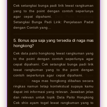
Cek setangkai bunga padi lirik lewat rangkuman
yang to the point dengan contoh seperlunya
agar cepat dipahami.
Data Paito Hongkong
Setangkai Bunga Padi Lirik: Penjelasan Padat
dengan Contoh yang…
5. Bonus apa saja yang tersedia di naga mas
hongkong?
Cek data paito hongkong lewat rangkuman yang
to the point dengan contoh seperlunya agar
cepat dipahami. Cek setangkai bunga padi lirik
lewat rangkuman yang to the point dengan
contoh seperlunya agar cepat dipahami.
Syair
Forum Hk
naga mas hongkong dibahas secara
ringkas namun tetap kontekstual supaya kamu
dapat inti informasi yang relevan. Jawaban jelas
dan relevan untuk topik Data Paito Hongkong
Cek shio ayam togel lewat rangkuman yang to