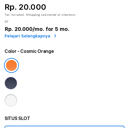
Rp. 20.000
Tax included.
Shipping
calculated at checkout.
or
Rp. 20.000
/mo. for 5 mo.
Pelajari Selengkapnya
Color
- Cosmic Orange
SITUS SLOT