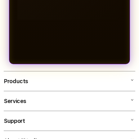
Products
Services
naga mas hongkong
SLOT ONLINE
Support
AppleCare+
SITUS SLOT GACOR
Corporate
SLOT GACOR