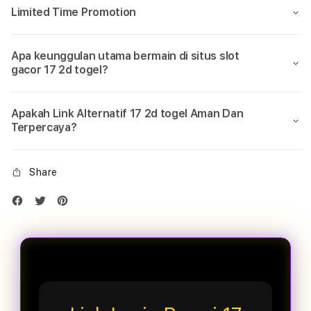
Togel
Toge
Limited Time Promotion
17
17
Apa keunggulan utama bermain di situs slot
gacor 17 2d togel?
Apakah Link Alternatif 17 2d togel Aman Dan
Terpercaya?
Share