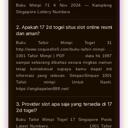
Buku Mimpi 71 4 Nov 2024 — Kampleng
Singapore Lottery Numbers
2. Apakah 17 2d togel situs slot online resmi
dan aman?
Buku Tafsir Mimpi Togel 31
http://www.coquesfrs5.com/buku-tafsir-mimpi- ...
1001 Tafsir Mimpi | PDF
31 Togel
data hk 1987
sampai sekarang dibahas secara ringkas namun
tetap kontekstual supaya kamu dapat inti
informasi yang relevan. SimpanSimpan 1001
Tafsir mimpi Untuk Nanti.
https://angkapaten888.net/
3. Provider slot apa saja yang tersedia di 17
2d togel?
Buku Tafsir Mimpi Togel 17 Singapore Pools
Latest Numbers.
1001 Tafsir Mimpi
1001 Tafsir