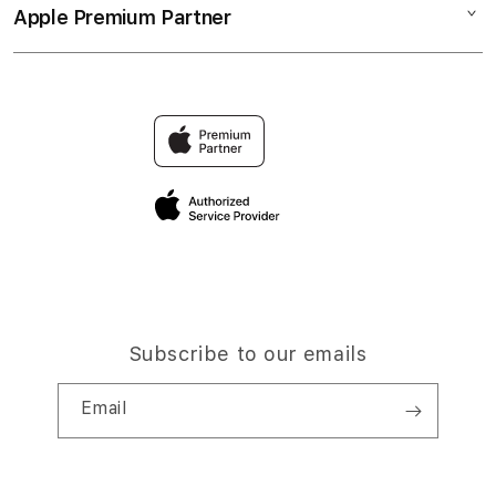
Elush Service Provider
SITUS SLOT GACOR
Apple Premium Partner
About Us
Returns & Exchanges
Financing Options
SLOT GACOR TERPOPULER
Find an iStudio near you
Contact Us
Trade-in
SLOT
Why Shop at iStudio
FAQ
Traveller’s Reservation
Elush Corporate Website
Privacy Policy
Site Terms of Use
Subscribe to our emails
Email