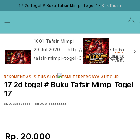
17 2d togel # Buku Tafsir Mimpi Togel 17
Klik Disini
Lo
REKOMENDASI SITUS SLOT RESMI TERPERCAYA AUTO JP
in
4 Nov 2024 — Kampleng Singapore Lottery 
1001 Tafsir Mimpi
29 Jul 2020 — http://www.coquesfrs5.com/b
REKOMENDASI SITUS 
SLOT ONLINE
tafsir-mimpi-togel-31/ Unduh. Prediksi Togel
From Rp. 20.000
Singapura Hari Minggu
From Rp. 20.000 Rp
REKOMENDASI SITUS SLOT RESMI TERPERCAYA AUTO JP
17 2d togel # Buku Tafsir Mimpi Togel
17
SKU:
333333333
Barcode:
333333333
Rp. 20.000