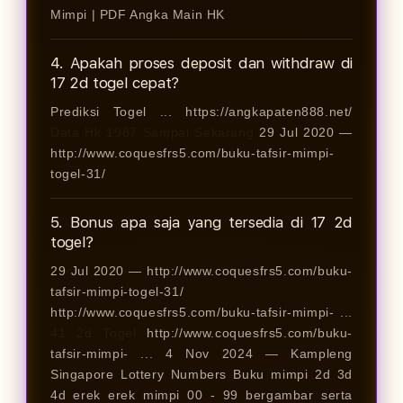
Mimpi | PDF Angka Main HK
4. Apakah proses deposit dan withdraw di
17 2d togel cepat?
Prediksi Togel ... https://angkapaten888.net/
Data Hk 1987 Sampai Sekarang
29 Jul 2020 —
http://www.coquesfrs5.com/buku-tafsir-mimpi-
togel-31/
5. Bonus apa saja yang tersedia di 17 2d
togel?
29 Jul 2020 — http://www.coquesfrs5.com/buku-
tafsir-mimpi-togel-31/
http://www.coquesfrs5.com/buku-tafsir-mimpi- ...
41 2d Togel
http://www.coquesfrs5.com/buku-
tafsir-mimpi- ... 4 Nov 2024 — Kampleng
Singapore Lottery Numbers Buku mimpi 2d 3d
4d erek erek mimpi 00 - 99 bergambar serta