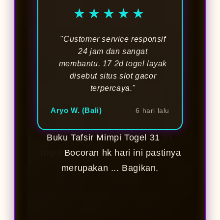
★★★★★
"Customer service responsif
24 jam dan sangat
membantu. 17 2d togel layak
disebut situs slot gacor
terpercaya."
Aryo W. (Bali)
6 hari lalu
Buku Tafsir Mimpi Togel 31
31
Togel
Bocoran hk hari ini pastinya
merupakan ... Bagikan.