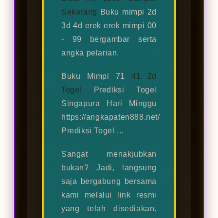
Sekarang
Buku mimpi 2d
3d 4d erek erek mimpi 00
- 99 bergambar serta
angka pelarian.
Buku Mimpi 71
41 2d
Togel
Prediksi Togel
Singapura Hari Minggu
https://angkapaten888.net/
Prediksi Togel ...
Sangat menakjubkan
bukan? Jadi, langsung
saja bergabung bersama
kami melalui link resmi
yang telah disediakan.