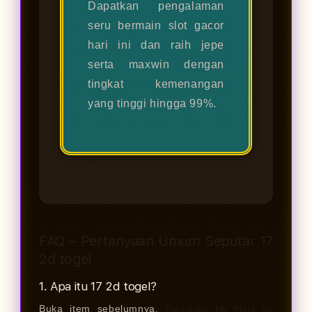
Dapatkan pengalaman
seru bermain slot gacor
hari ini dan raih jepe
serta maxwin dengan
tingkat kemenangan
yang tinggi hingga 99%.
FAQ – Pertanyaan Umum Seputar 17
2d togel
1. Apa itu 17 2d togel?
Buka item sebelumnya.
Ramalan Hk Hari Ini