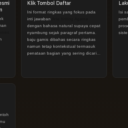
esmi
Klik Tombol Daftar
Lak
m
Ini format ringkas yang fokus pada
Isi 
ek
inti jawaban
Arie Kriting Agama
pemb
uman
dengan bahasa natural supaya cepat
pros
homas
nyambung sejak paragraf pertama.
sist
h
baju gamis dibahas secara ringkas
namun tetap kontekstual termasuk
penataan bagian yang sering dicari…
ontoh
amu