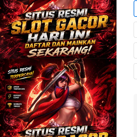
Open
media
3
in
modal