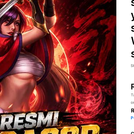
S
T
o
R
P
C