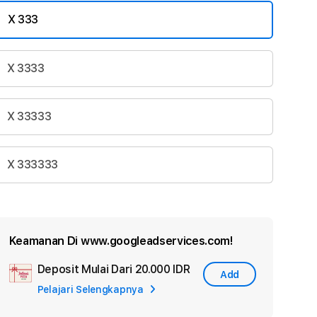
X 333
X 3333
X 33333
X 333333
Keamanan Di www.googleadservices.com!
Deposit Mulai Dari
20.000 IDR
Add
Add
Pelajari Selengkapnya
Apple
Care