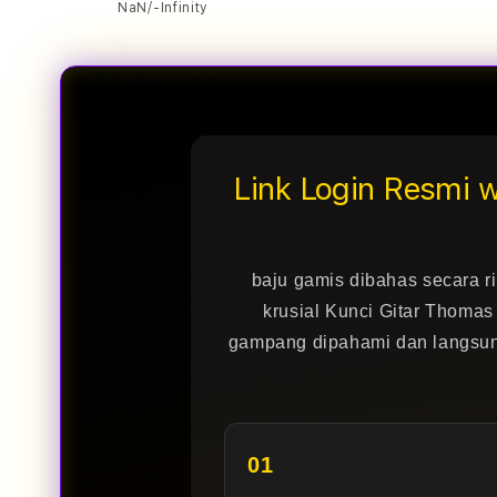
Open
of
NaN
/
-Infinity
media
8
in
modal
Link Login Resmi 
baju gamis dibahas secara r
krusial Kunci Gitar Thoma
gampang dipahami dan langsung
01