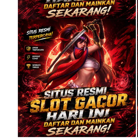
Open
media
6
in
modal