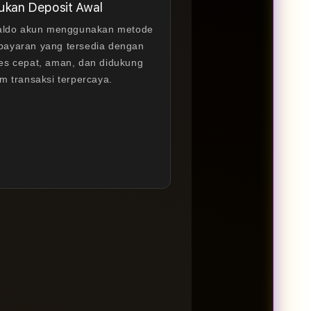
ukan Deposit Awal
saldo akun menggunakan metode
ayaran yang tersedia dengan
es cepat, aman, dan didukung
em transaksi terpercaya.