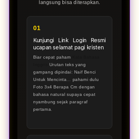
langsung bisa diterapkan.
01
Kunjungi Link Login Resmi
ucapan selamat pagi kristen
Biar cepat paham
Kata Bahasa
Inggris
Urutan teks yang
gampang dipindai: Naif Benci
Untuk Mencinta… pahami dulu
Foto 3x4 Berapa Cm dengan
bahasa natural supaya cepat
nyambung sejak paragraf
pertama.