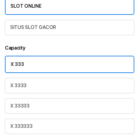
SLOT ONLINE
SITUS SLOT GACOR
Capacity
X 333
X 3333
X 33333
X 333333