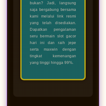
bukan? Jadi, langsung
saja bergabung bersama
kami melalui link resmi
yang telah disediakan.
Dapatkan pengalaman
seru bermain slot gacor
hari ini dan raih jepe
serta maxwin dengan
tingkat kemenangan
yang tinggi hingga 99%.