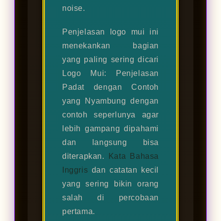
noise.
Penjelasan logo mui ini
menekankan bagian
yang paling sering dicari
Logo Mui: Penjelasan
Padat dengan Contoh
yang Nyambung dengan
contoh seperlunya agar
lebih gampang dipahami
dan langsung bisa
diterapkan.
Kata Bahasa
Inggris
dan catatan kecil
yang sering bikin orang
salah di percobaan
pertama.