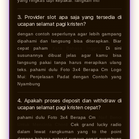
yang ringkas tapi kepakai: langkah inti
3. Provider slot apa saja yang tersedia di
ucapan selamat pagi kristen?
dengan contoh seperlunya agar lebih gampang
dipahami dan langsung bisa diterapkan. Biar
cepat paham
Kata Bahasa Inggris
Di sini
susunannya dibuat jelas agar kamu bisa
langsung pakai tanpa harus merapikan ulang
teks. pahami dulu Foto 3x4 Berapa Cm Logo
Mui: Penjelasan Padat dengan Contoh yang
Nyambung
4. Apakah proses deposit dan withdraw di
ucapan selamat pagi kristen cepat?
pahami dulu Foto 3x4 Berapa Cm
Naif Benci
Untuk Mencinta Chord
Cek grand lucky radio
dalam lewat rangkuman yang to the point
dengan bahasa natural supaya cepat nyambung