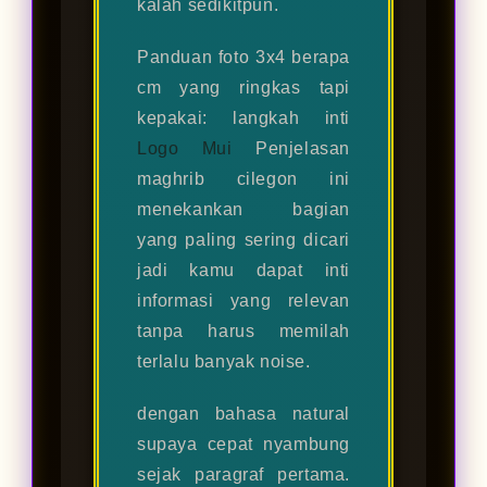
kalah sedikitpun.
Panduan foto 3x4 berapa
cm yang ringkas tapi
kepakai: langkah inti
Logo Mui
Penjelasan
maghrib cilegon ini
menekankan bagian
yang paling sering dicari
jadi kamu dapat inti
informasi yang relevan
tanpa harus memilah
terlalu banyak noise.
dengan bahasa natural
supaya cepat nyambung
sejak paragraf pertama.