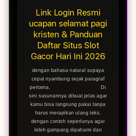
Link Login Resmi
ucapan selamat pagi
kristen & Panduan
Daftar Situs Slot
Gacor Hari Ini 2026
dengan bahasa natural supaya
cepat nyambung sejak paragraf
pertama.
Foto 3x4 Berapa Cm
Di
sini susunannya dibuat jelas agar
kamu bisa langsung pakai tanpa
harus merapikan ulang teks.
dengan contoh seperlunya agar
lebih gampang dipahami dan