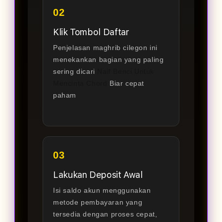
02
Klik Tombol Daftar
Penjelasan maghrib cilegon ini
menekankan bagian yang paling
sering dicari
Naif Benci Untuk
Mencinta Chord
Biar cepat
paham
03
Lakukan Deposit Awal
Isi saldo akun menggunakan
metode pembayaran yang
tersedia dengan proses cepat,