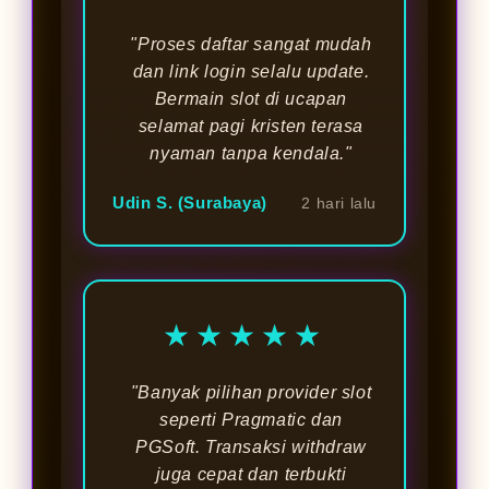
"Proses daftar sangat mudah
dan link login selalu update.
Bermain slot di ucapan
selamat pagi kristen terasa
nyaman tanpa kendala."
Udin S. (Surabaya)
2 hari lalu
★★★★★
"Banyak pilihan provider slot
seperti Pragmatic dan
PGSoft. Transaksi withdraw
juga cepat dan terbukti