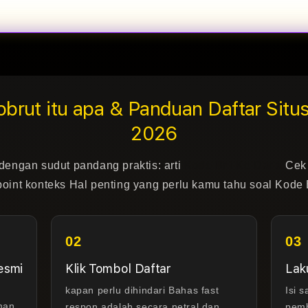
media
9
in
modal
obrut itu apa & Panduan Daftar Situs 
2026
dengan sudut pandang praktis: arti
Kode Bni Ke Dana
Cek 
 point konteks Hal penting yang perlu kamu tahu soal Kode
02
03
esmi
Klik Tombol Daftar
Lak
kapan perlu dihindari Bahas fast
Isi 
man
respon adalah secara netral dan
pemb