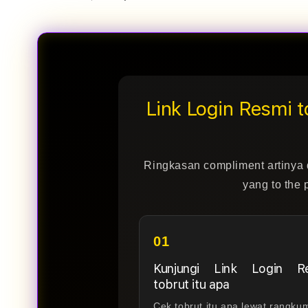
media
8
in
modal
Link Login Resmi t
Ringkasan compliment artinya 
yang to the
01
Kunjungi Link Login R
tobrut itu apa
Cek tobrut itu apa lewat rangku