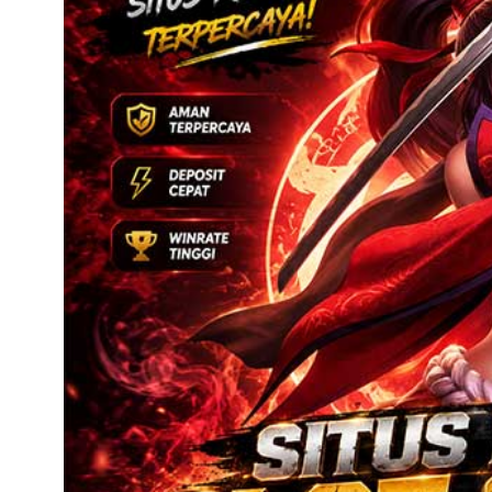
kamu tahu soal
Kode Bni Ke Dana
cocok untuk kamu
yang butuh
jawaban cepat tapi
tetap bernilai
pakai.
From Rp. 20.000 Rp