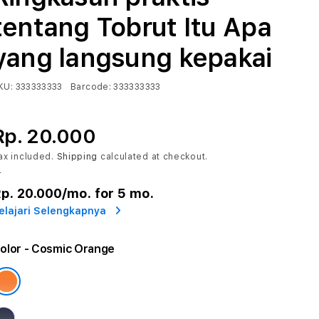
tentang Tobrut Itu Apa
yang langsung kepakai
KU:
333333333
Barcode:
333333333
Rp. 20.000
ax included.
Shipping
calculated at checkout.
r
p. 20.000
/mo. for 5 mo.
elajari Selengkapnya
olor
- Cosmic Orange