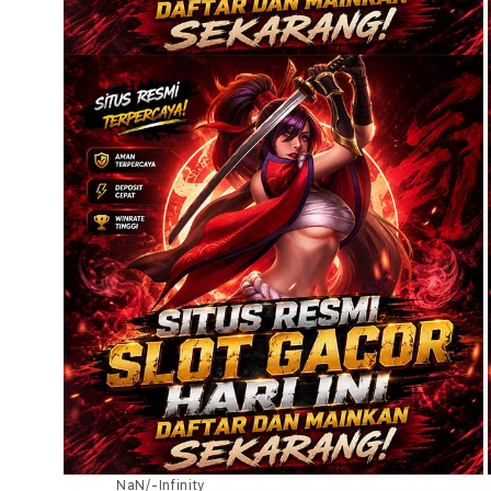
Open
media
6
in
modal
Open
of
NaN
/
-Infinity