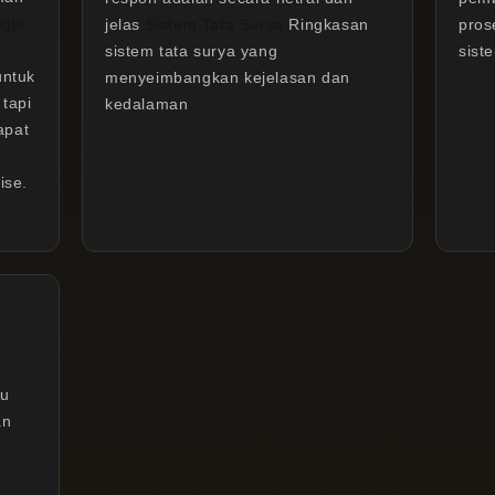
ogja
jelas
Sistem Tata Surya
Ringkasan
pros
sistem tata surya yang
sist
untuk
menyeimbangkan kejelasan dan
tapi
kedalaman
apat
a
ise.
hu
an