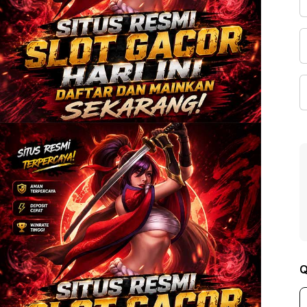
Open
media
3
in
modal
Q