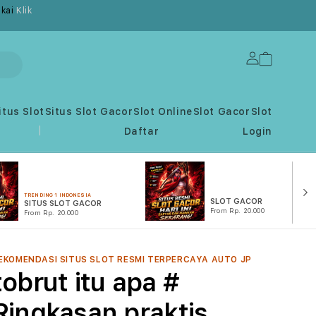
akai
Klik
Log
Cart
in
itus Slot
Situs Slot Gacor
Slot Online
Slot Gacor
Slot
Daftar
Login
TRENDING 1 INDONESIA
SLOT GACOR
SITUS SLOT GACOR
From Rp. 20.000
From Rp. 20.000
EKOMENDASI SITUS SLOT RESMI TERPERCAYA AUTO JP
tobrut itu apa #
Ringkasan praktis