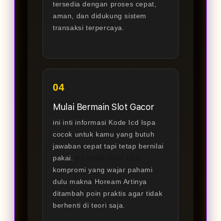
tersedia dengan proses cepat,
aman, dan didukung sistem
transaksi terpercaya.
04
Mulai Bermain Slot Gacor
ini inti informasi Kode Icd Ispa
cocok untuk kamu yang butuh
jawaban cepat tapi tetap bernilai
pakai.
Ku Ambil Gitar Lirik
kompromi yang wajar pahami
dulu makna Hoream Artinya
ditambah poin praktis agar tidak
berhenti di teori saja.