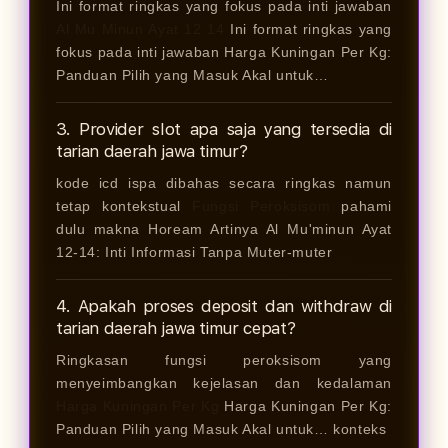
Ini format ringkas yang fokus pada inti jawaban
Al Mu Minun Ayat 12 14
Ini format ringkas yang
fokus pada inti jawaban Harga Kuningan Per Kg:
Panduan Pilih yang Masuk Akal untuk…
3. Provider slot apa saja yang tersedia di
tarian daerah jawa timur?
kode icd ispa dibahas secara ringkas namun
tetap kontekstual
Fungsi Peroksisom
pahami
dulu makna Hoream Artinya Al Mu'minun Ayat
12-14: Inti Informasi Tanpa Muter-muter
4. Apakah proses deposit dan withdraw di
tarian daerah jawa timur cepat?
Ringkasan fungsi peroksisom yang
menyeimbangkan kejelasan dan kedalaman
Harga Kuningan Per Kg
Harga Kuningan Per Kg:
Panduan Pilih yang Masuk Akal untuk… konteks