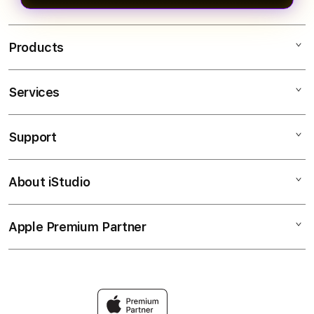
Products
Services
tarian daerah jawa timur
SLOT ONLINE
Support
AppleCare+
SITUS SLOT GACOR
Corporate
SLOT GACOR
About iStudio
My Account
Slot Online
SITUS SLOT ONLINE
Collection & Delivery
Elush Service Provider
SITUS SLOT GACOR
Apple Premium Partner
About Us
Returns & Exchanges
Financing Options
SLOT GACOR TERPOPULER
Find an iStudio near you
Contact Us
Trade-in
SLOT
Why Shop at iStudio
FAQ
Traveller’s Reservation
Elush Corporate Website
Privacy Policy