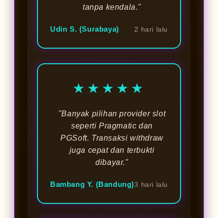
tanpa kendala."
Udin S. (Surabaya)
2 hari lalu
★★★★★
"Banyak pilihan provider slot
seperti Pragmatic dan
PGSoft. Transaksi withdraw
juga cepat dan terbukti
dibayar."
Bambang Y. (Bandung)
3 hari lalu