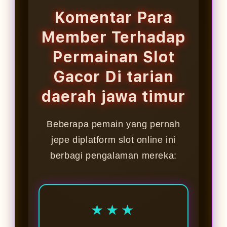
Komentar Para
Member Terhadap
Permainan Slot
Gacor Di tarian
daerah jawa timur
Beberapa pemain yang pernah
jepe diplatform slot online ini
berbagi pengalaman mereka:
★★★