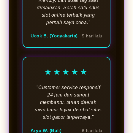
friendly, dan tidak lag saat
dimainkan. Salah satu situs
slot online terbaik yang
pernah saya coba."
Ucok B. (Yogyakarta)
5 hari lalu
★★★★★
"Customer service responsif
24 jam dan sangat
membantu. tarian daerah
jawa timur layak disebut situs
slot gacor terpercaya."
Aryo W. (Bali)
6 hari lalu