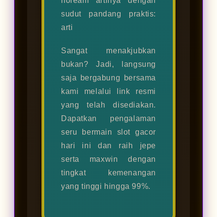
hoream artinya dengan
sudut pandang praktis:
arti
Sangat menakjubkan
bukan? Jadi, langsung
saja bergabung bersama
kami melalui link resmi
yang telah disediakan.
Dapatkan pengalaman
seru bermain slot gacor
hari ini dan raih jepe
serta maxwin dengan
tingkat kemenangan
yang tinggi hingga 99%.