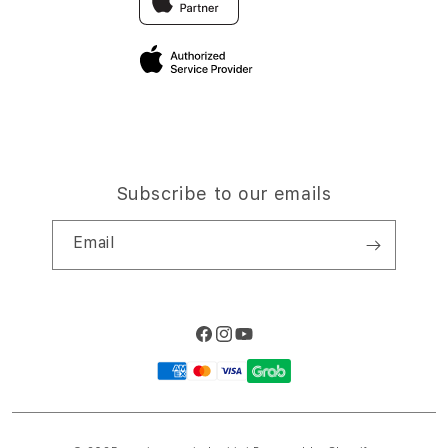
Elush Corporate Website
Privacy Policy
Site Terms of Use
Subscribe to our emails
Email
Facebook
Instagram
YouTube
Payment
methods