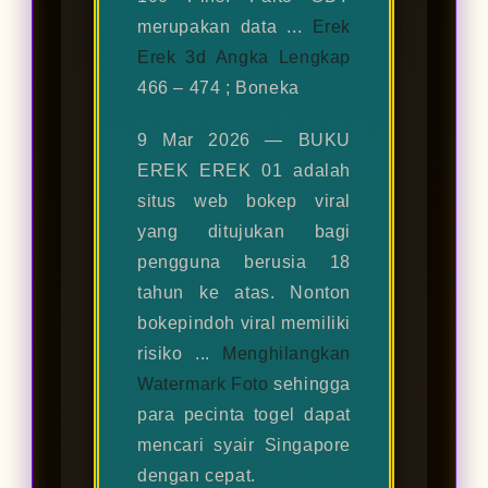
merupakan data ...
Erek
Erek 3d Angka Lengkap
466 – 474 ; Boneka
9 Mar 2026 — BUKU
EREK EREK 01 adalah
situs web bokep viral
yang ditujukan bagi
pengguna berusia 18
tahun ke atas. Nonton
bokepindoh viral memiliki
risiko ...
Menghilangkan
Watermark Foto
sehingga
para pecinta togel dapat
mencari syair Singapore
dengan cepat.