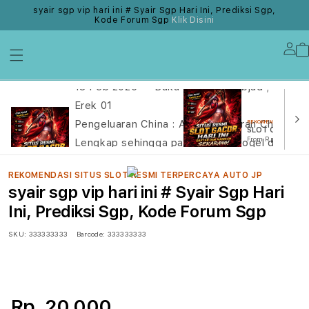
syair sgp vip hari ini # Syair Sgp Hari Ini, Prediksi Sgp,
Kode Forum Sgp
Klik Disini
Lo
in
REKOMENDASI SITUS SLOT RESMI TERPERCAYA AUTO JP
18 Feb 2026 — Buku Mimpi 3D Abjad ; Bom Nont
Erek 01
Pengeluaran China : Angka Keluaran China B
REKOMENDASI SITUS 
SLOT ONLINE
From Rp. 20.000
Lengkap sehingga para pecinta togel dapat m
From Rp. 20.000 Rp
REKOMENDASI SITUS SLOT RESMI TERPERCAYA AUTO JP
syair sgp vip hari ini # Syair Sgp Hari
Ini, Prediksi Sgp, Kode Forum Sgp
SKU:
333333333
Barcode:
333333333
Rp. 20.000