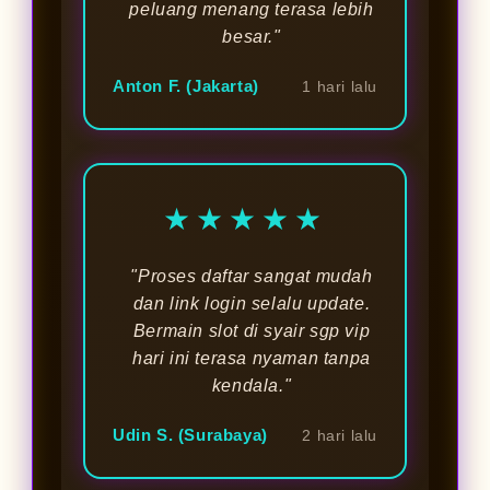
peluang menang terasa lebih
besar."
Anton F. (Jakarta)
1 hari lalu
★★★★★
"Proses daftar sangat mudah
dan link login selalu update.
Bermain slot di syair sgp vip
hari ini terasa nyaman tanpa
kendala."
Udin S. (Surabaya)
2 hari lalu