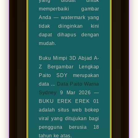
yang dibuat untuk
memperbaiki gambar
Anda — watermark yang
tidak diinginkan kini
dapat dihapus dengan
mudah.
Buku Mimpi 3D Abjad A-
Z Bergambar Lengkap
Paito SDY merupakan
data ...
Data Paito Warna
Sydney
9 Mar 2026 —
BUKU EREK EREK 01
adalah situs web bokep
viral yang ditujukan bagi
pengguna berusia 18
tahun ke atas.