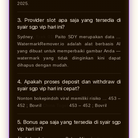
2025.
3. Provider slot apa saja yang tersedia di
syair sgp vip hari ini?
Sydney.
Erek 01
Paito SDY merupakan data ...
WatermarkRemover.io adalah alat berbasis AI
yang dibuat untuk memperbaiki gambar Anda —
watermark yang tidak diinginkan kini dapat
dihapus dengan mudah.
4. Apakah proses deposit dan withdraw di
syair sgp vip hari ini cepat?
Nonton bokepindoh viral memiliki risiko ... 453 –
452 ; Bovril
China Togel
453 – 452 ; Bovril
5. Bonus apa saja yang tersedia di syair sgp
vip hari ini?