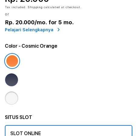
Tax included.
Shipping
calculated at checkout.
or
Rp. 20.000
/mo. for 5 mo.
Pelajari Selengkapnya
Color
- Cosmic Orange
SITUS SLOT
SLOT ONLINE