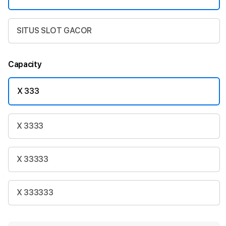
SITUS SLOT GACOR
Capacity
X 333
X 3333
X 33333
X 333333