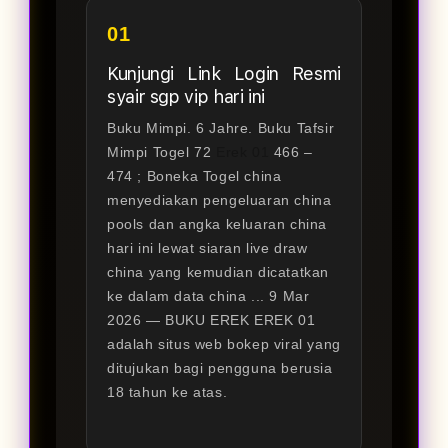
01
Kunjungi Link Login Resmi
syair sgp vip hari ini
Buku Mimpi. 6 Jahre. Buku Tafsir
Mimpi Togel 72
Erek 01
466 –
474 ; Boneka Togel china
menyediakan pengeluaran china
pools dan angka keluaran china
hari ini lewat siaran live draw
china yang kemudian dicatatkan
ke dalam data china ... 9 Mar
2026 — BUKU EREK EREK 01
adalah situs web bokep viral yang
ditujukan bagi pengguna berusia
18 tahun ke atas.