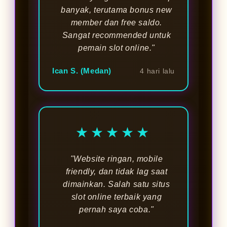
banyak, terutama bonus new
member dan free saldo.
Sangat recommended untuk
pemain slot online."
Ican S. (Medan)
4 hari lalu
★★★★★
"Website ringan, mobile
friendly, dan tidak lag saat
dimainkan. Salah satu situs
slot online terbaik yang
pernah saya coba."