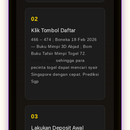
02
Klik Tombol Daftar
466 – 474 ; Boneka 18 Feb 2026
— Buku Mimpi 3D Abjad ; Bom
Buku Tafsir Mimpi Togel 72.
China Togel
sehingga para
pecinta togel dapat mencari syair
Singapore dengan cepat. Prediksi
Sgp
03
Lakukan Deposit Awal