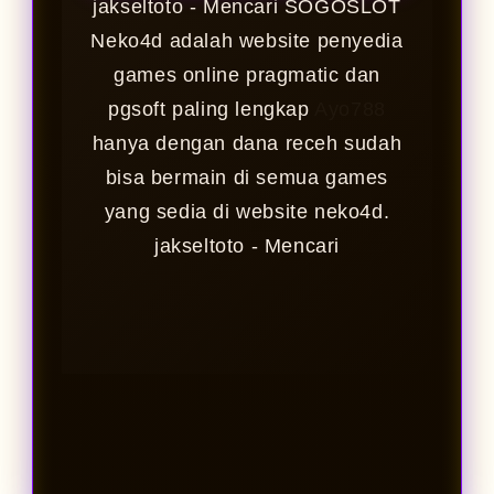
jakseltoto - Mencari SOGOSLOT
Neko4d adalah website penyedia
games online pragmatic dan
pgsoft paling lengkap
Ayo788
hanya dengan dana receh sudah
bisa bermain di semua games
yang sedia di website neko4d.
jakseltoto - Mencari