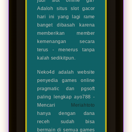
judi slot online ga?
Adaloh situs slot gacor
hari ini yang lagi rame
banget dibasah karena
memberikan member
kemenangan secara
terus - menerus tanpa
kalah sedikitpun.
Neko4d adalah website
penyedia games online
pragmatic dan pgsoft
paling lengkap ayo788 -
Mencari
Meriahtoto
hanya dengan dana
receh sudah bisa
bermain di semua games