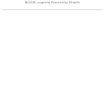
© 2025,
sogoslot
Powered by Shopify