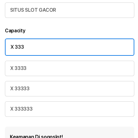
SITUS SLOT GACOR
Capacity
X 333
X 3333
X 33333
X 333333
Keamanan Di sogoslot!