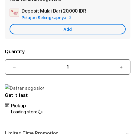
Deposit Mulai Dari
20.000 IDR
Add
Pelajari Selengkapnya
Apple
Care
Add
Quantity
Decrease
Incr
quantity
quant
for
for
sogoslot
sogo
#
#
Get it fast
SOGOSLOT
SOG
Pickup
Loading store
Limited Time Promotion