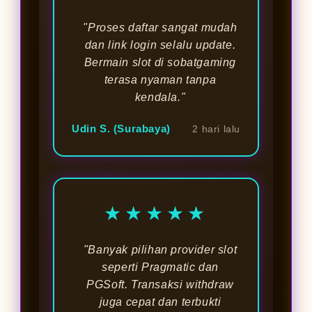
"Proses daftar sangat mudah
dan link login selalu update.
Bermain slot di sobatgaming
terasa nyaman tanpa
kendala."
Udin S. (Surabaya)
2 hari lalu
★★★★★
"Banyak pilihan provider slot
seperti Pragmatic dan
PGSoft. Transaksi withdraw
juga cepat dan terbukti