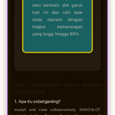
seru bermain slot gacor
hari ini dan raih jepe
serta maxwin dengan
tingkat kemenangan
yang tinggi hingga 99%.
FAQ – Pertanyaan Umum Seputar
sobatgaming
1. Apa itu sobatgaming?
mudah and code collaboratively. SOHOSLOT