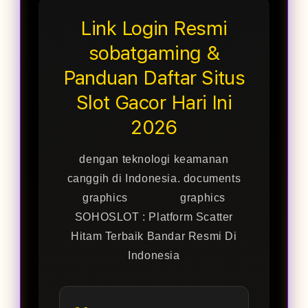
Link Login Resmi
sobatgaming &
Panduan Daftar Situs
Slot Gacor Hari Ini
2026
dengan teknologi keamanan
canggih di Indonesia. documents
graphics
Angka69
graphics
SOHOSLOT : Platform Scatter
Hitam Terbaik Bandar Resmi Di
Indonesia