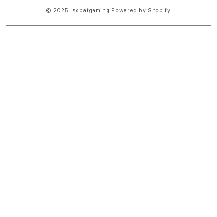
© 2025,
sobatgaming
Powered by Shopify