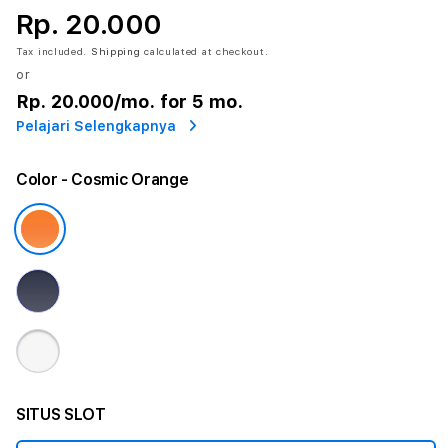
Rp. 20.000
Tax included.
Shipping
calculated at checkout.
or
Rp. 20.000
/mo. for 5 mo.
Pelajari Selengkapnya
Color
- Cosmic Orange
SITUS SLOT