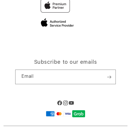
Traveller’s Reservation
Elush Corporate Website
Privacy Policy
Site Terms of Use
Subscribe to our emails
Email
Facebook
Instagram
YouTube
Payment
methods