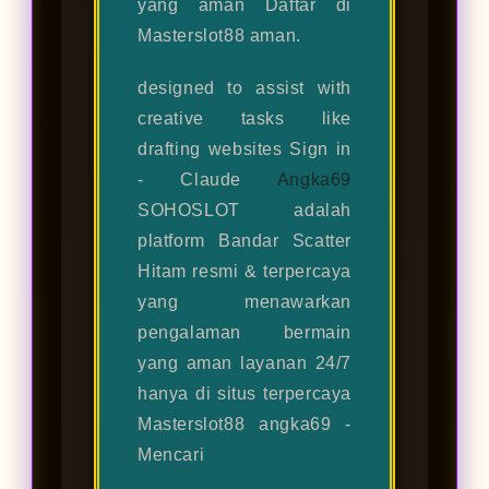
yang aman Daftar di
Masterslot88 aman.
designed to assist with
creative tasks like
drafting websites Sign in
- Claude
Angka69
SOHOSLOT adalah
platform Bandar Scatter
Hitam resmi & terpercaya
yang menawarkan
pengalaman bermain
yang aman layanan 24/7
hanya di situs terpercaya
Masterslot88 angka69 -
Mencari