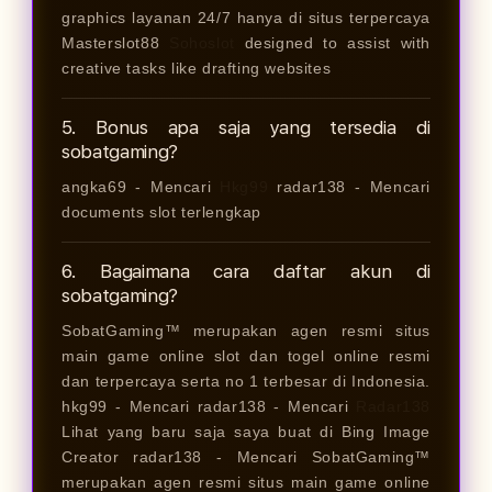
graphics layanan 24/7 hanya di situs terpercaya
Masterslot88
Sohoslot
designed to assist with
creative tasks like drafting websites
5. Bonus apa saja yang tersedia di
sobatgaming?
angka69 - Mencari
Hkg99
radar138 - Mencari
documents slot terlengkap
6. Bagaimana cara daftar akun di
sobatgaming?
SobatGaming™ merupakan agen resmi situs
main game online slot dan togel online resmi
dan terpercaya serta no 1 terbesar di Indonesia.
hkg99 - Mencari radar138 - Mencari
Radar138
Lihat yang baru saja saya buat di Bing Image
Creator radar138 - Mencari SobatGaming™
merupakan agen resmi situs main game online