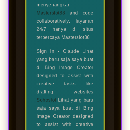
menyenangkan
Masterslot88
and code
collaboratively. layanan
24/7 hanya di situs
terpercaya Masterslot88
Sign in - Claude Lihat
yang baru saja saya buat
di Bing Image Creator
designed to assist with
creative tasks like
drafting websites
Sohoslot
Lihat yang baru
saja saya buat di Bing
Image Creator designed
to assist with creative