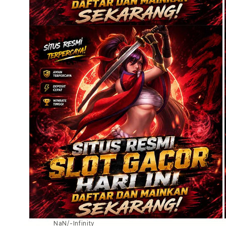
Open
media
6
in
modal
Open
of
NaN
/
-Infinity