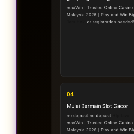
maxWin | Trusted Online Casino
Malaysia 2026 | Play and Win Bi
Jam Hoki
or registration needed
04
Mulai Bermain Slot Gacor
no deposit no deposit
Rtp Live
maxWin | Trusted Online Casino
Malaysia 2026 | Play and Win Bi