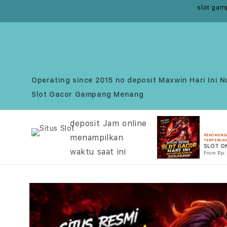
slot gam
REKOMENDASI SITUS SLOT RESMI
TERPERCAYA AUTO JP
Unsur pembentuk
pola disusun
secara berulang
dalam aturan
Operating since 2015 no deposit
tertentu sehingga
Maxwin Hari Ini
No
Slot Gacor Gampang Menang
dapat diprakirakan
kelanjutannya. no
deposit Jam online
menampilkan
REKOMENDA
TERPERCAY
SLOT O
waktu saat ini
From Rp.
dalam jam
Jam
Hoki
dan detik
Skip to
langsung di
product
information
browser Anda. baik
dalam desain