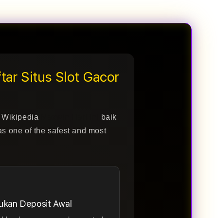
ar Situs Slot Gacor
- Wikipedia
Maxwin Hari Ini
baik
s one of the safest and most
ukan Deposit Awal