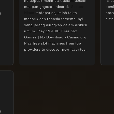
no deposit menit baik dalam desain
Isi 
maupun gagasan abstrak.
Scatter
pemb
g
Hitam
terdapat sejumlah fakta
pros
!
menarik dan rahasia tersembunyi
sist
yang jarang diungkap dalam diskusi
umum. Play 19,400+ Free Slot
Games | No Download - Casino.org
Play free slot machines from top
providers to discover new favorites.
g