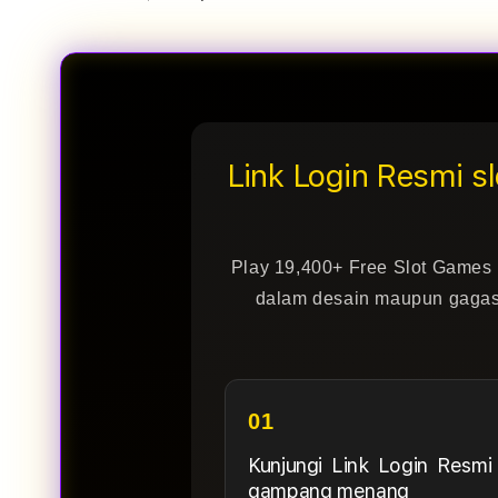
media
8
in
modal
Link Login Resmi s
Play 19,400+ Free Slot Games 
dalam desain maupun gagasan
01
Kunjungi Link Login Resmi 
gampang menang