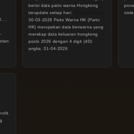
berisi data paito warna Hongkong
pros
terupdate setiap hari.
4d Result Live
sist
 ...
30-03-2026 Paito Warna HK (Paito
HK) merupakan data berwarna yang
-
merekap data keluaran hongkong
nstan
pools 2026 dengan 4 digit (4D)
angka. 01-04-2026
ofit.
ng