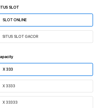
ITUS SLOT
SLOT ONLINE
SITUS SLOT GACOR
apacity
X 333
X 3333
X 33333