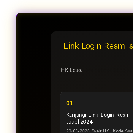
media
8
in
modal
Link Login Resmi s
HK Lotto.
Tafsir Mimpi 3d Abjad
01
Kunjungi Link Login Resmi 
togel 2024
29-03-2026 Syair HK | Kode Sya