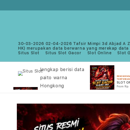
30-03-2026 02-04-2026
Tafsir Mimpi 3d Abjad A Z
REKOMENDASI SITUS SLOT RESMI
HK) merupakan data berwarna yang merekap data 
TERPERCAYA AUTO JP
Situs Slot
2037.
Situs Slot Gacor
Data Hk
Slot Online
Slot 
Warna
Paito HK
lengkap berisi data
paito warna
REKOMENDA
TERPERCAY
SLOT O
Hongkong
From Rp.
terupdate setiap
hari. 6738.
Skip to
From Rp. 20.000 Rp
product
information