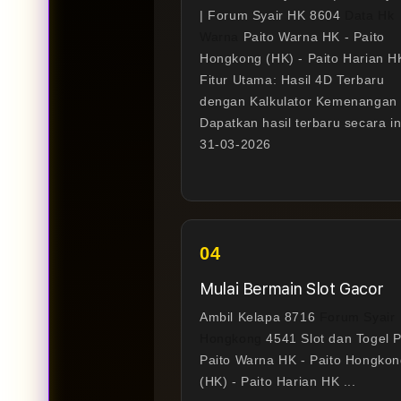
| Forum Syair HK 8604
Data Hk
Warna
Paito Warna HK - Paito
Hongkong (HK) - Paito Harian HK
Fitur Utama: Hasil 4D Terbaru
dengan Kalkulator Kemenangan 
Dapatkan hasil terbaru secara i
31-03-2026
04
Mulai Bermain Slot Gacor
Ambil Kelapa 8716
Forum Syair
Hongkong
4541 Slot dan Togel Pr
Paito Warna HK - Paito Hongko
(HK) - Paito Harian HK ...