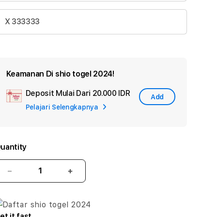
X 333333
Keamanan Di shio togel 2024!
Deposit Mulai Dari
20.000 IDR
Add
Add
Pelajari Selengkapnya
Apple
Care
uantity
Decrease
Increase
quantity
quantity
for
for
shio
shio
togel
togel
et it fast