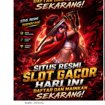
Open
media
6
in
modal
Open
of
NaN
/
-Infinity