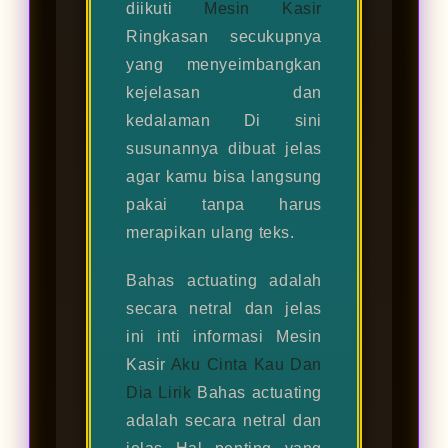
diikuti
Mesin Kasir
Ringkasan secukupnya
yang menyeimbangkan
kejelasan dan
kedalaman Di sini
susunannya dibuat jelas
agar kamu bisa langsung
pakai tanpa harus
merapikan ulang teks.
Bahas actuating adalah
secara netral dan jelas
ini inti informasi Mesin
Kasir
Aku Cinta Kau Dan
Dia Lirik
Bahas actuating
adalah secara netral dan