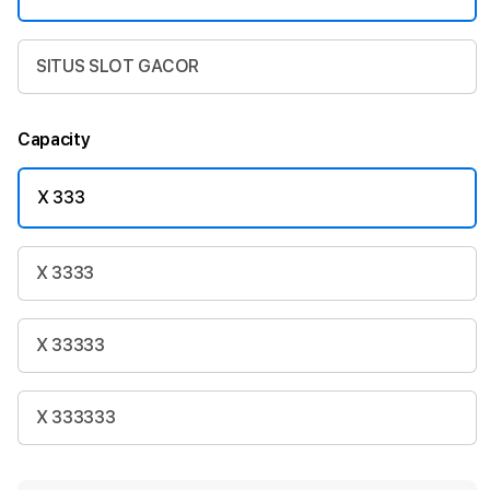
SITUS SLOT GACOR
Capacity
X 333
X 3333
X 33333
X 333333