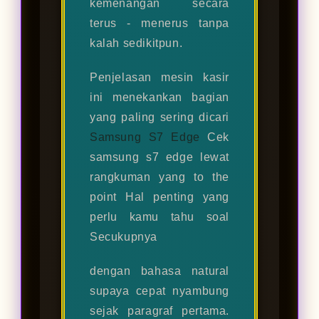
kemenangan secara
terus - menerus tanpa
kalah sedikitpun.
Penjelasan mesin kasir
ini menekankan bagian
yang paling sering dicari
Samsung S7 Edge
Cek
samsung s7 edge lewat
rangkuman yang to the
point Hal penting yang
perlu kamu tahu soal
Secukupnya
dengan bahasa natural
supaya cepat nyambung
sejak paragraf pertama.