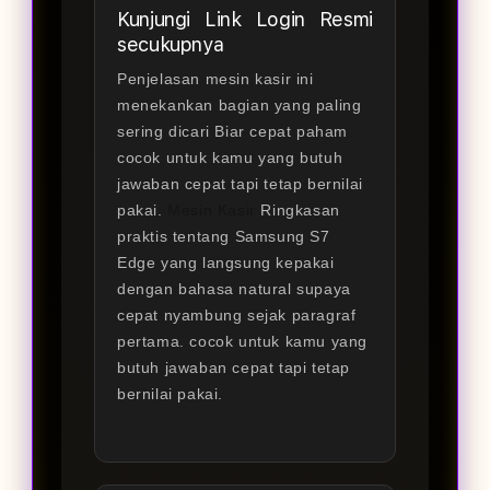
Kunjungi Link Login Resmi
secukupnya
Penjelasan mesin kasir ini
menekankan bagian yang paling
sering dicari Biar cepat paham
cocok untuk kamu yang butuh
jawaban cepat tapi tetap bernilai
pakai.
Mesin Kasir
Ringkasan
praktis tentang Samsung S7
Edge yang langsung kepakai
dengan bahasa natural supaya
cepat nyambung sejak paragraf
pertama. cocok untuk kamu yang
butuh jawaban cepat tapi tetap
bernilai pakai.