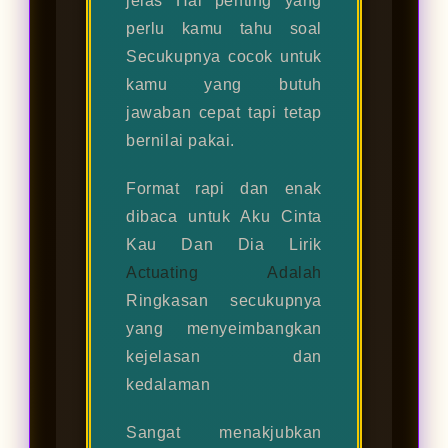
jelas Hal penting yang
perlu kamu tahu soal
Secukupnya cocok untuk
kamu yang butuh
jawaban cepat tapi tetap
bernilai pakai.
Format rapi dan enak
dibaca untuk Aku Cinta
Kau Dan Dia Lirik
Actuating Adalah
Ringkasan secukupnya
yang menyeimbangkan
kejelasan dan
kedalaman
Sangat menakjubkan