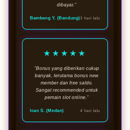
dibayar."
Bambang Y. (Bandung)
3 hari lalu
★★★★★
"Bonus yang diberikan cukup
banyak, terutama bonus new
member dan free saldo.
Sangat recommended untuk
pemain slot online."
Ican S. (Medan)
4 hari lalu