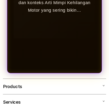
dan konteks Arti Mimpi Kehilangan
Motor yang sering bikin…
Products
Services
rumus fungsi invers