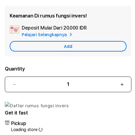
Keamanan Di rumus fungsi invers!
Deposit Mulai Dari
20.000 IDR
Add
Pelajari Selengkapnya
Apple
Care
Add
Quantity
Decrease
Incr
quantity
quant
for
for
rumus
rumu
fungsi
fungs
Get it fast
invers
inver
Pickup
#
#
Loading store
Biar
Biar