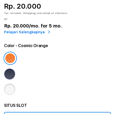
Rp. 20.000
Tax included.
Shipping
calculated at checkout.
or
Rp. 20.000
/mo. for 5 mo.
Pelajari Selengkapnya
Color
- Cosmic Orange
SITUS SLOT