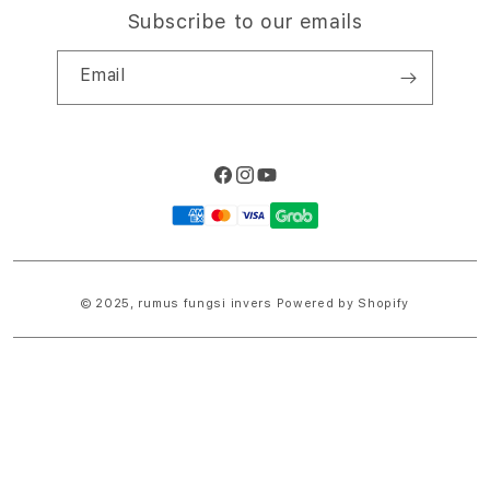
Subscribe to our emails
Email
Facebook
Instagram
YouTube
Payment
methods
© 2025,
rumus fungsi invers
Powered by Shopify