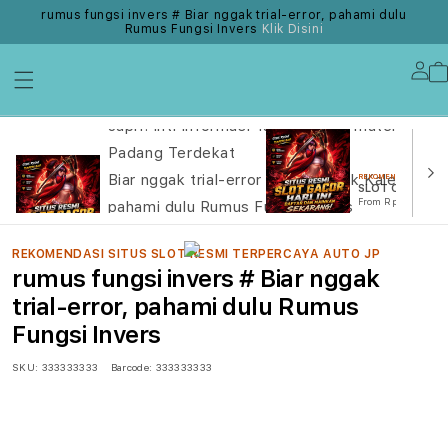
rumus fungsi invers # Biar nggak trial-error, pahami dulu
Rumus Fungsi Invers
Klik Disini
Lo
in
REKOMENDASI SITUS SLOT RESMI TERPERCAYA AUTO JP
Japri: Inti Informasi Tanpa Muter-muter japri
Padang Terdekat
Biar nggak trial-error Menu Bebek Kaleyo: 
REKOMENDASI SITUS 
SLOT ONLINE
From Rp. 20.000
pahami dulu Rumus Fungsi Invers
From Rp. 20.000 Rp
REKOMENDASI SITUS SLOT RESMI TERPERCAYA AUTO JP
rumus fungsi invers # Biar nggak
trial-error, pahami dulu Rumus
Fungsi Invers
SKU:
333333333
Barcode:
333333333