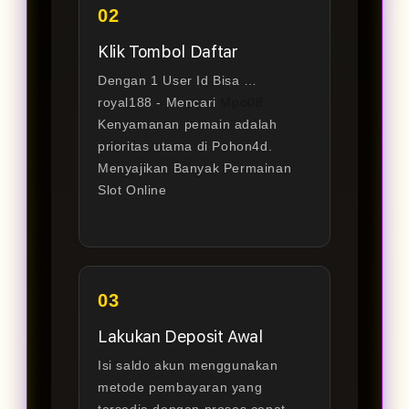
02
Klik Tombol Daftar
Dengan 1 User Id Bisa …
royal188 - Mencari
Mpo08
Kenyamanan pemain adalah
prioritas utama di Pohon4d.
Menyajikan Banyak Permainan
Slot Online
03
Lakukan Deposit Awal
Isi saldo akun menggunakan
metode pembayaran yang