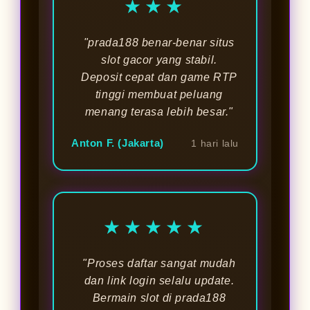
★★★
"prada188 benar-benar situs
slot gacor yang stabil.
Deposit cepat dan game RTP
tinggi membuat peluang
menang terasa lebih besar."
Anton F. (Jakarta)
1 hari lalu
★★★★★
"Proses daftar sangat mudah
dan link login selalu update.
Bermain slot di prada188