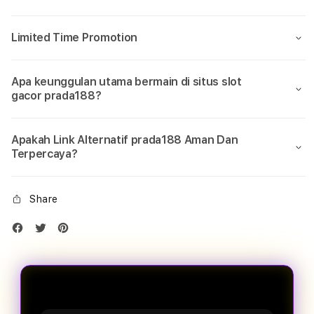
Slot
Slot
Server
Serv
Indonesia
Indon
Limited Time Promotion
Terbaik
Terb
Antilag
Antil
Dan
Dan
Apa keunggulan utama bermain di situs slot
Aman
Ama
gacor prada188?
…
…
Apakah Link Alternatif prada188 Aman Dan
Terpercaya?
Share