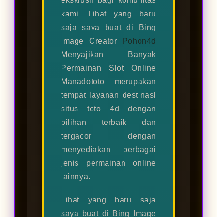
eksklusif bagi komunitas
kami. Lihat yang baru
saja saya buat di Bing
Image Creator
Pohon4d
Menyajikan Banyak
Permainan Slot Online
Manadototo merupakan
tempat layanan destinasi
situs toto 4d dengan
pilihan terbaik dan
tergacor dengan
menyediakan berbagai
jenis permainan online
lainnya.
Lihat yang baru saja
saya buat di Bing Image