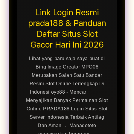
Link Login Resmi
prada188 & Panduan
Daftar Situs Slot
Gacor Hari Ini 2026
Lihat yang baru saja saya buat di
Bing Image Creator MPO08
Merupakan Salah Satu Bandar
Resmi Slot Online Terlengkap Di
Indonesi oyo88 - Mencari
Qqslot
Menyajikan Banyak Permainan Slot
Online PRADA188 Login Situs Slot
Server Indonesia Terbaik Antilag
Dan Aman … Manadototo
menawarkan beragam …