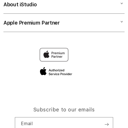
SLOT GACOR
About iStudio
My Account
Slot Online
SITUS SLOT ONLINE
Collection & Delivery
Elush Service Provider
SITUS SLOT GACOR
Apple Premium Partner
About Us
Returns & Exchanges
Financing Options
SLOT GACOR TERPOPULER
Find an iStudio near you
Contact Us
Trade-in
SLOT
Why Shop at iStudio
FAQ
Traveller’s Reservation
Elush Corporate Website
Privacy Policy
Site Terms of Use
Subscribe to our emails
Email