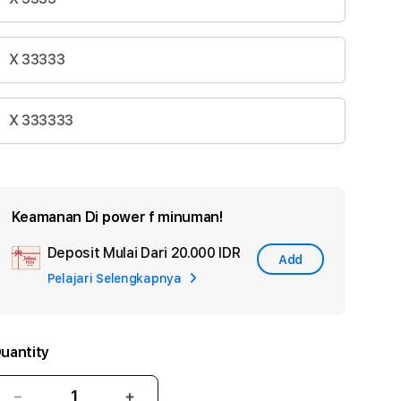
X 33333
X 333333
Keamanan Di power f minuman!
Deposit Mulai Dari
20.000 IDR
Add
Add
Pelajari Selengkapnya
Apple
Care
uantity