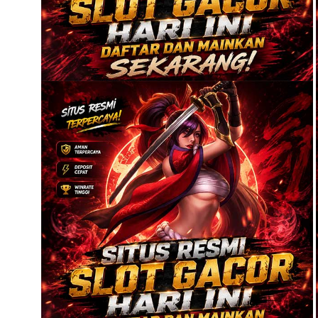
Open
media
4
in
modal