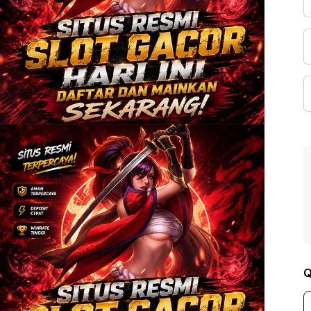
Open
media
3
in
modal
Q