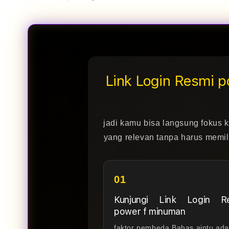
media
8
in
modal
Link Login Resmi p
jadi kamu bisa langsung fokus 
yang relevan tanpa harus memil
01
Kunjungi Link Login R
power f minuman
faktor pembeda Bahas aiptu ada