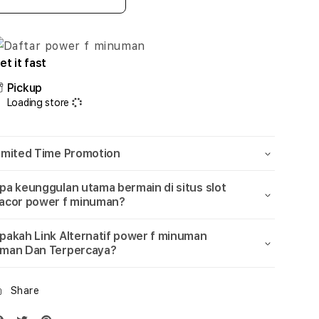
Decrease
Increase
quantity
quantity
for
for
power
power
f
f
et it fast
minuman
minuman
Pickup
#
#
Loading store
Power
Power
F
F
Minuman:
Minuman:
Inti
Inti
imited Time Promotion
Informasi
Informasi
Tanpa
Tanpa
pa keunggulan utama bermain di situs slot
Muter-
Muter-
acor power f minuman?
muter
muter
pakah Link Alternatif power f minuman
man Dan Terpercaya?
Share