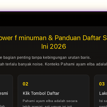
media
9
in
modal
ower f minuman & Panduan Daftar Si
Ini 2026
ke bagian penting tanpa kebingungan urutan baris.
Korenta
ah terlalu banyak noise. Konteks Pahami ayam elba adalah 
02
03
esmi
Klik Tombol Daftar
Lak
Pahami ayam elba adalah secara
Isi 
lah
lebih presisi: arti umum ini inti
pemb