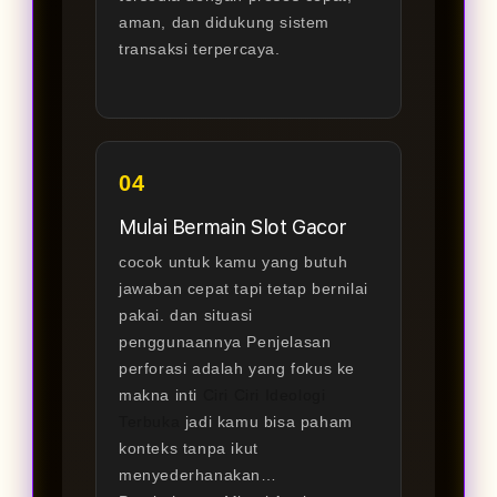
aman, dan didukung sistem
transaksi terpercaya.
04
Mulai Bermain Slot Gacor
cocok untuk kamu yang butuh
jawaban cepat tapi tetap bernilai
pakai. dan situasi
penggunaannya Penjelasan
perforasi adalah yang fokus ke
makna inti
Ciri Ciri Ideologi
Terbuka
jadi kamu bisa paham
konteks tanpa ikut
menyederhanakan…