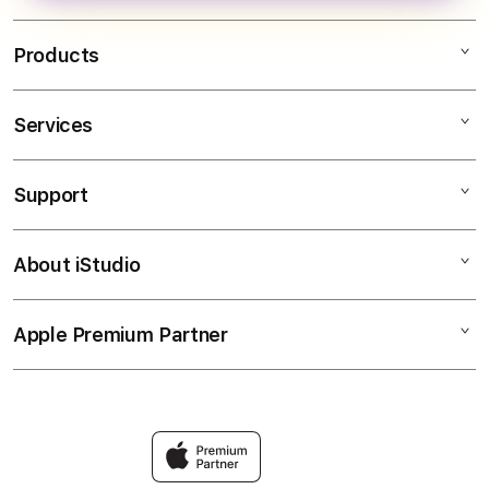
Products
Services
perforasi adalah
SLOT ONLINE
Support
AppleCare+
SITUS SLOT GACOR
Corporate
SLOT GACOR
About iStudio
My Account
Slot Online
SITUS SLOT ONLINE
Collection & Delivery
Elush Service Provider
SITUS SLOT GACOR
Apple Premium Partner
About Us
Returns & Exchanges
Financing Options
SLOT GACOR TERPOPULER
Find an iStudio near you
Contact Us
Trade-in
SLOT
Why Shop at iStudio
FAQ
Traveller’s Reservation
Elush Corporate Website
Privacy Policy