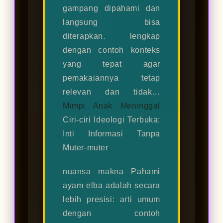
gampang dipahami dan
langsung bisa
diterapkan. lengkap
dengan contoh konteks
yang tepat agar
pemakaiannya tetap
relevan dan tidak…
Mimpi Anak Meninggal
Ciri-ciri Ideologi Terbuka:
Inti Informasi Tanpa
Muter-muter
nuansa makna Pahami
ayam elba adalah secara
lebih presisi: arti umum
dengan contoh