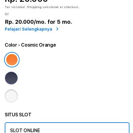
Tax included.
Shipping
calculated at checkout.
or
Rp. 20.000
/mo. for 5 mo.
Pelajari Selengkapnya
Color
- Cosmic Orange
SITUS SLOT
SLOT ONLINE