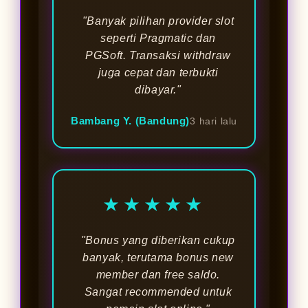
"Banyak pilihan provider slot
seperti Pragmatic dan
PGSoft. Transaksi withdraw
juga cepat dan terbukti
dibayar."
Bambang Y. (Bandung)
3 hari lalu
★★★★★
"Bonus yang diberikan cukup
banyak, terutama bonus new
member dan free saldo.
Sangat recommended untuk