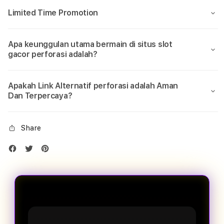
pahami
paha
dulu
dulu
Limited Time Promotion
makna
makn
Perforasi
Perfo
Adalah
Adal
Apa keunggulan utama bermain di situs slot
gacor perforasi adalah?
Apakah Link Alternatif perforasi adalah Aman
Dan Terpercaya?
Share