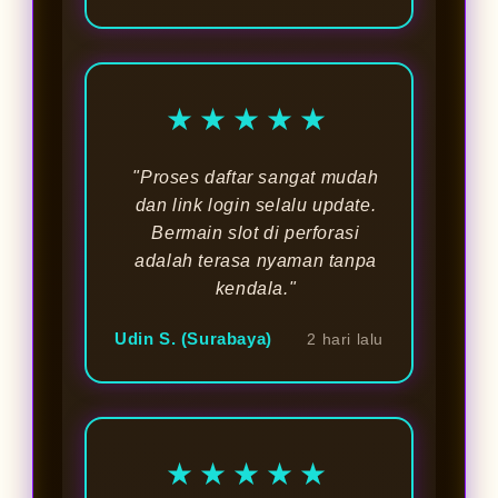
★★★★★
"Proses daftar sangat mudah
dan link login selalu update.
Bermain slot di perforasi
adalah terasa nyaman tanpa
kendala."
Udin S. (Surabaya)
2 hari lalu
★★★★★