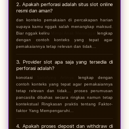
2. Apakah perforasi adalah situs slot online
resmi dan aman?
dan konteks pemakaian di percakapan harian
supaya kamu nggak salah menangkap maksud.
Biar nggak keliru
Mimpi Anak Meninggal
lengkap
dengan contoh konteks yang tepat agar
pemakaiannya tetap relevan dan tidak…
3. Provider slot apa saja yang tersedia di
perforasi adalah?
konotasi
Satisfying Artinya
lengkap dengan
contoh konteks yang tepat agar pemakaiannya
tetap relevan dan tidak… proses perumusan
pancasila dibahas secara ringkas namun tetap
kontekstual Ringkasan praktis tentang Faktor-
faktor Yang Mempengaruhi…
4. Apakah proses deposit dan withdraw di