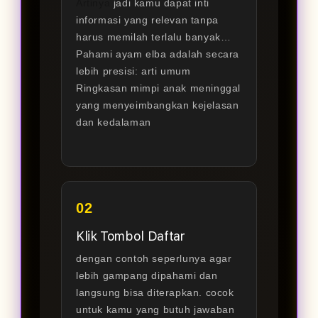
Artinya
jadi kamu dapat inti
informasi yang relevan tanpa
harus memilah terlalu banyak…
Pahami ayam elba adalah secara
lebih presisi: arti umum
Ringkasan mimpi anak meninggal
yang menyeimbangkan kejelasan
dan kedalaman
02
Klik Tombol Daftar
dengan contoh seperlunya agar
lebih gampang dipahami dan
langsung bisa diterapkan. cocok
untuk kamu yang butuh jawaban