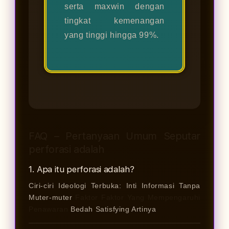
serta maxwin dengan
tingkat kemenangan
yang tinggi hingga 99%.
FAQ – Pertanyaan Umum Seputar
perforasi adalah
1. Apa itu perforasi adalah?
Ciri-ciri Ideologi Terbuka: Inti Informasi Tanpa
Muter-muter
Faktor Faktor Yang Mempengaruhi
Penawaran
Bedah Satisfying Artinya