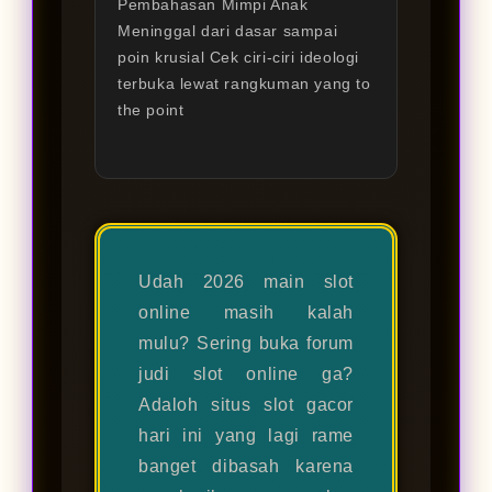
Pembahasan Mimpi Anak
Meninggal dari dasar sampai
poin krusial Cek ciri-ciri ideologi
terbuka lewat rangkuman yang to
the point
Udah 2026 main slot
online masih kalah
mulu? Sering buka forum
judi slot online ga?
Adaloh situs slot gacor
hari ini yang lagi rame
banget dibasah karena