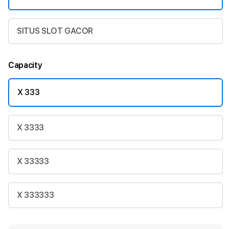
SITUS SLOT GACOR
Capacity
X 333
X 3333
X 33333
X 333333