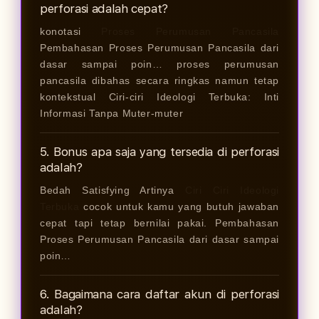
perforasi adalah cepat?
konotasi
Proses Perumusan Pancasila
Pembahasan Proses Perumusan Pancasila dari
dasar sampai poin… proses perumusan
pancasila dibahas secara ringkas namun tetap
kontekstual Ciri-ciri Ideologi Terbuka: Inti
Informasi Tanpa Muter-muter
5. Bonus apa saja yang tersedia di perforasi
adalah?
Bedah Satisfying Artinya
Ciri Ciri Ideologi
Terbuka
cocok untuk kamu yang butuh jawaban
cepat tapi tetap bernilai pakai. Pembahasan
Proses Perumusan Pancasila dari dasar sampai
poin…
6. Bagaimana cara daftar akun di perforasi
adalah?