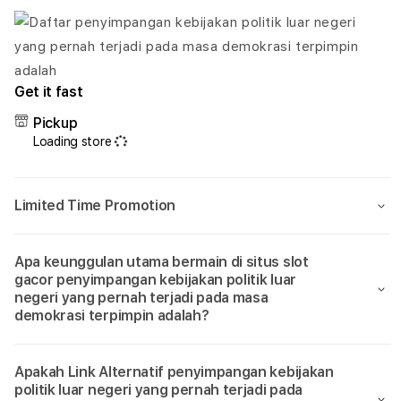
for
for
penyimpangan
peny
kebijakan
kebij
politik
politi
luar
luar
Get it fast
negeri
neger
yang
yang
Pickup
pernah
pern
Loading store
terjadi
terja
pada
pada
masa
masa
Limited Time Promotion
demokrasi
demo
terpimpin
terpi
adalah
adal
Apa keunggulan utama bermain di situs slot
#
#
gacor penyimpangan kebijakan politik luar
Penyimpangan
Peny
negeri yang pernah terjadi pada masa
Demokrasi
Demo
demokrasi terpimpin adalah?
Terpimpin
Terp
pada
pada
Politik
Polit
Apakah Link Alternatif penyimpangan kebijakan
Luar
Luar
politik luar negeri yang pernah terjadi pada
...
...