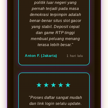
politik luar negeri yang
pernah terjadi pada masa
demokrasi terpimpin adalah
benar-benar situs slot gacor
yang stabil. Deposit cepat
dan game RTP tinggi
membuat peluang menang
terasa lebih besar."
Anton F. (Jakarta)
1 hari lalu
★★★★★
"Proses daftar sangat mudah
dan link login selalu update.