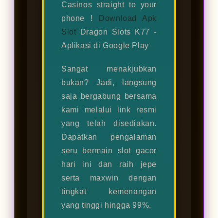
Casinos straight to your
phone !
Download Apk
Slot
Dragon Slots K77 -
Aplikasi di Google Play
Sangat menakjubkan
bukan? Jadi, langsung
saja bergabung bersama
kami melalui link resmi
yang telah disediakan.
Dapatkan pengalaman
seru bermain slot gacor
hari ini dan raih jepe
serta maxwin dengan
tingkat kemenangan
yang tinggi hingga 99%.