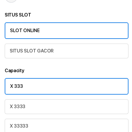
SITUS SLOT
SLOT ONLINE
SITUS SLOT GACOR
Capacity
X 333
X 3333
X 33333