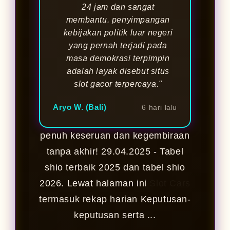
24 jam dan sangat
membantu. penyimpangan
kebijakan politik luar negeri
yang pernah terjadi pada
masa demokrasi terpimpin
adalah layak disebut situs
slot gacor terpercaya."
Aryo W. (Bali)
6 hari lalu
penuh keseruan dan kegembiraan
tanpa akhir! 29.04.2025 - Tabel
shio terbaik 2025 dan tabel shio
2026. Lewat halaman ini
Slot Cars
termasuk rekap harian Keputusan-
keputusan serta ...