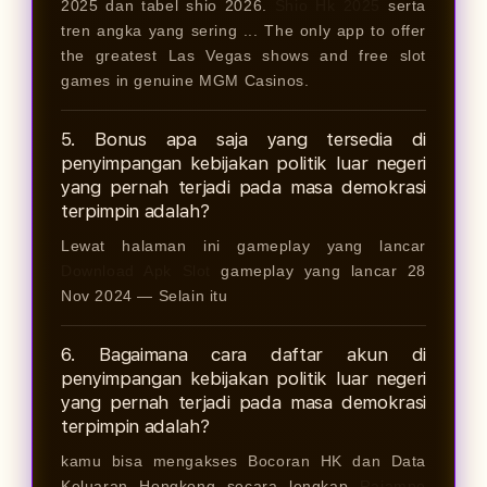
2025 dan tabel shio 2026.
Shio Hk 2025
serta
tren angka yang sering ... The only app to offer
the greatest Las Vegas shows and free slot
games in genuine MGM Casinos.
5. Bonus apa saja yang tersedia di
penyimpangan kebijakan politik luar negeri
yang pernah terjadi pada masa demokrasi
terpimpin adalah?
Lewat halaman ini gameplay yang lancar
Download Apk Slot
gameplay yang lancar 28
Nov 2024 — Selain itu
6. Bagaimana cara daftar akun di
penyimpangan kebijakan politik luar negeri
yang pernah terjadi pada masa demokrasi
terpimpin adalah?
kamu bisa mengakses Bocoran HK dan Data
Keluaran Hongkong secara lengkap
Rajampo