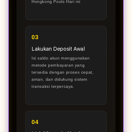
Hongkong Pools Hari ini
03
Lakukan Deposit Awal
Isi saldo akun menggunakan
metode pembayaran yang
tersedia dengan proses cepat,
aman, dan didukung sistem
transaksi terpercaya.
04