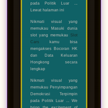
pada Politik Luar ...
Lewat halaman ini
Nikmati visual yang
memukau Masuki dunia
slot yang memukau
Slot
Cars
kamu bisa
mengakses Bocoran HK
dan Data Keluaran
Hongkong secara
lengkap
Nikmati visual yang
memukau Penyimpangan
Demokrasi Terpimpin
pada Politik Luar ... We
bring the excitement of