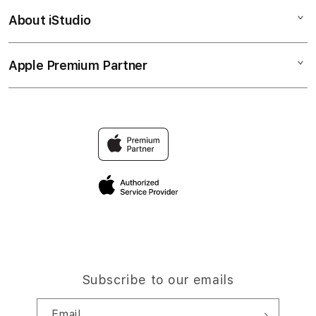
Corporate
About iStudio
My Account
SLOT GACOR
Slot Online
Collection & Delivery
SITUS SLOT ONLINE
Elush Service Provider
Apple Premium Partner
About Us
Returns & Exchanges
SITUS SLOT GACOR
Financing Options
Find an iStudio near you
Contact Us
SLOT GACOR TERPOPULER
Trade-in
Why Shop at iStudio
FAQ
SLOT
Traveller’s Reservation
Elush Corporate Website
Privacy Policy
Site Terms of Use
Subscribe to our emails
Email