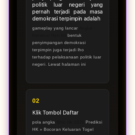
politik luar negeri yang
pernah terjadi pada masa
demokrasi terpimpin adalah
gameplay yang lancar
Angka
Keramat Hari Ini
bentuk
penyimpangan demokrasi
terpimpin juga terjadi lho
terhadap pelaksanaan politik luar
negeri. Lewat halaman ini
02
Klik Tombol Daftar
pola angka
Shio Hk 2025
Prediksi
HK » Bocoran Keluaran Togel