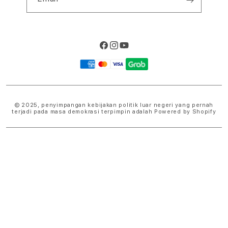
Facebook
Instagram
YouTube
Payment
methods
© 2025,
penyimpangan kebijakan politik luar negeri yang pernah
terjadi pada masa demokrasi terpimpin adalah
Powered by Shopify