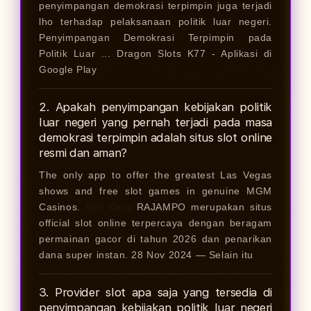
penyimpangan demokrasi terpimpin juga terjadi
lho terhadap pelaksanaan politik luar negeri.
Penyimpangan Demokrasi Terpimpin pada
Politik Luar ... Dragon Slots K77 - Aplikasi di
Google Play
2. Apakah penyimpangan kebijakan politik
luar negeri yang pernah terjadi pada masa
demokrasi terpimpin adalah situs slot online
resmi dan aman?
The only app to offer the greatest Las Vegas
shows and free slot games in genuine MGM
Casinos.
Slot Cars
RAJAMPO merupakan situs
official slot online terpercaya dengan beragam
permainan gacor di tahun 2026 dan penarikan
dana super instan. 28 Nov 2024 — Selain itu
3. Provider slot apa saja yang tersedia di
penyimpangan kebijakan politik luar negeri