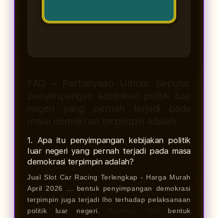
FAQ – Pertanyaan Umum Seputar
penyimpangan kebijakan politik luar
negeri yang pernah terjadi pada
masa demokrasi terpimpin adalah
1. Apa itu penyimpangan kebijakan politik
luar negeri yang pernah terjadi pada masa
demokrasi terpimpin adalah?
Jual Slot Car Racing Terlengkap - Harga Murah
April 2026 ... bentuk penyimpangan demokrasi
terpimpin juga terjadi lho terhadap pelaksanaan
politik luar negeri.
Rajampo Slot
bentuk