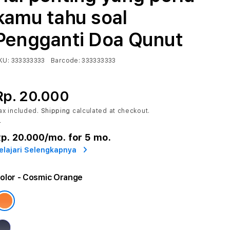
kamu tahu soal
Pengganti Doa Qunut
KU:
333333333
Barcode:
333333333
Rp. 20.000
ax included.
Shipping
calculated at checkout.
r
p. 20.000
/mo. for 5 mo.
elajari Selengkapnya
olor
- Cosmic Orange