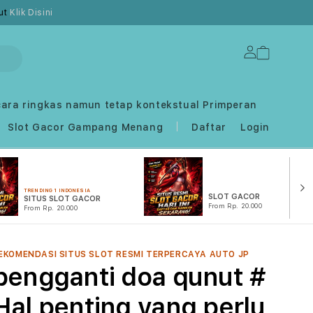
nut
Klik Disini
Log
Cart
in
cara ringkas namun tetap kontekstual
Primperan
Slot Gacor Gampang Menang
Daftar
Login
TRENDING 1 INDONESIA
SLOT GACOR
SITUS SLOT GACOR
From Rp. 20.000
From Rp. 20.000
EKOMENDASI SITUS SLOT RESMI TERPERCAYA AUTO JP
pengganti doa qunut #
Hal penting yang perlu