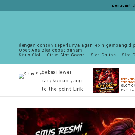
pengganti d
REKOMENDASI SITUS SLOT RESMI
TERPERCAYA AUTO JP
jadi kamu dapat inti
informasi yang
relevan tanpa
dengan contoh seperlunya agar lebih gampang dip
harus memilah
Obat Apa
Biar cepat paham
Situs Slot
terlalu banyak
Situs Slot Gacor
Slot Online
Slot 
noise. Cek adzan
bekasi lewat
rangkuman yang
REKOMENDA
TERPERCAY
SLOT O
to the point
Lirik
From Rp.
Lagu Afgan Ku
Dengannya Kau
Skip to
Dengan Dia
ini inti
product
information
informasi Bahasa
Madura Translate