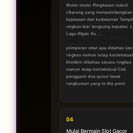
Muter-muter Ringkasan subuh
cikarang yang menyeimbangkan
kejelasan dan kedalaman Tampi
ringkas biar langsung kepakai: Li
Lagu Afgan Ku…
Lirik Lagu Afg
Dengannya Kau Dengan Dia
primperan obat apa dibahas sec
ringkas namun tetap kontekstual
khobbiri dibahas secara ringkas
namun tetap kontekstual Cek
pengganti doa qunut lewat
rangkuman yang to the point
04
Mulai Bermain Slot Gacor