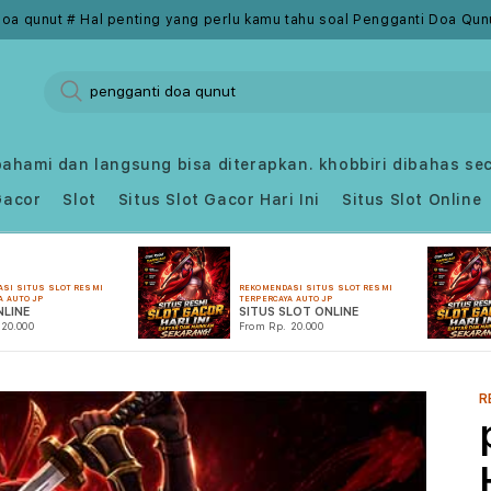
oa qunut # Hal penting yang perlu kamu tahu soal Pengganti Doa Qu
ahami dan langsung bisa diterapkan. khobbiri dibahas se
Gacor
Slot
Situs Slot Gacor Hari Ini
Situs Slot Online
SI SITUS SLOT RESMI
REKOMENDASI SITUS SLOT RESMI
A AUTO JP
TERPERCAYA AUTO JP
NLINE
SITUS SLOT ONLINE
 20.000
From Rp. 20.000
R