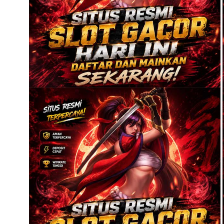
Open
media
2
in
modal