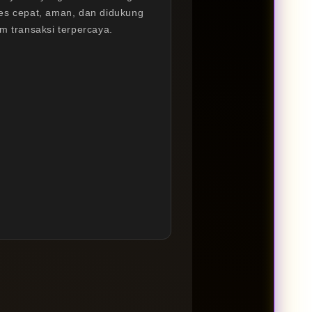
es cepat, aman, dan didukung
em transaksi terpercaya.