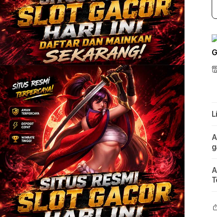
G
Open
media
5
in
modal
L
A
g
A
T