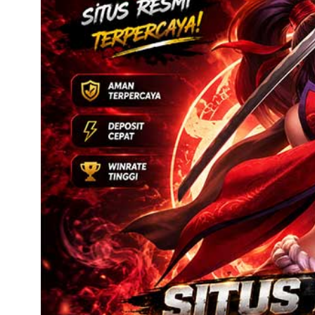
From Rp. 20.000 Rp