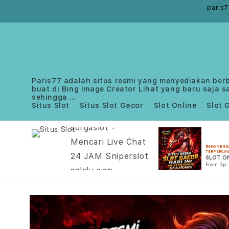
paris7
REKOMENDASI SITUS SLOT RESMI
TERPERCAYA AUTO JP
Lihat yang baru
Paris77 adalah situs resmi yang menyediakan ber
saja saya buat di
buat di Bing Image Creator Lihat yang baru saja 
sehingga …
Bing Image
Situs Slot
Situs Slot Gacor
Slot Online
Slot 
Creator
Ultra777
surgaslot -
Mencari Live Chat
REKOMENDA
TERPERCAY
24 JAM Sniperslot
SLOT O
From Rp.
selalu siap
melayani Anda
Skip to
1x24jam dengan
product
Cepat dan
information
Profesional.