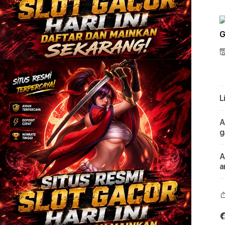
G
Open
media
5
in
modal
L
A
g
A
a