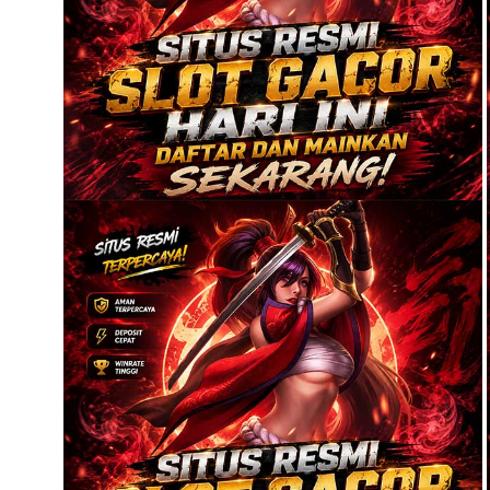
Open
media
2
in
modal