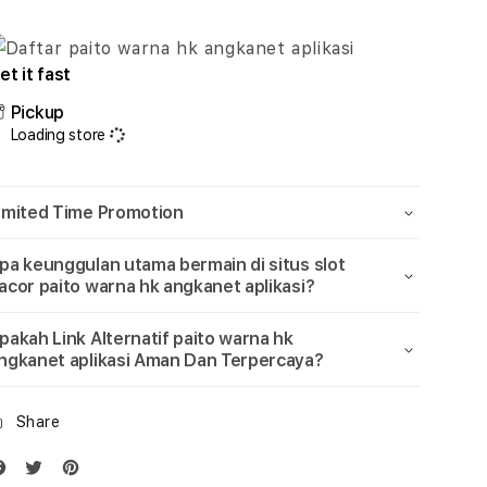
quantity
quantity
for
for
paito
paito
warna
warna
et it fast
hk
hk
Pickup
angkanet
angkanet
Loading store
aplikasi
aplikasi
#
#
Paito
Paito
Warna
Warna
imited Time Promotion
Hongkong
Hongkong
pa keunggulan utama bermain di situs slot
acor paito warna hk angkanet aplikasi?
pakah Link Alternatif paito warna hk
ngkanet aplikasi Aman Dan Terpercaya?
Share