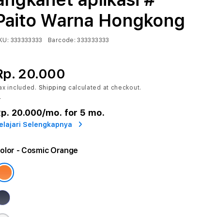
Paito Warna Hongkong
KU:
333333333
Barcode:
333333333
Rp. 20.000
ax included.
Shipping
calculated at checkout.
r
p. 20.000
/mo. for 5 mo.
elajari Selengkapnya
olor
- Cosmic Orange