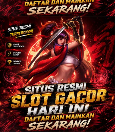
Open
media
7
in
modal
Open