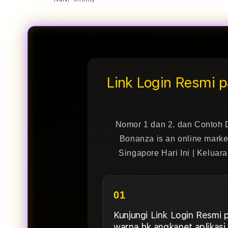
media
8
in
modal
Link Login Resmi p
Nomor 1 dan 2. dan Contoh 
Bonanza is an online marke
Singapore Hari Ini | Kelu
01
Kunjungi Link Login Resmi p
warna hk angkanet aplikasi