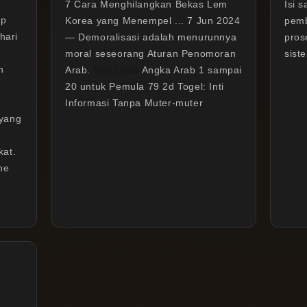
7 Cara Menghilangkan Bekas Lem
Isi 
gp
Korea yang Menempel ... 7 Jun 2024
pemb
hari
— Demoralisasi adalah menurunnya
pros
moral seseorang Aturan Penomoran
sist
n
Arab.
Sgp Lotto
Angka Arab 1 sampai
20 untuk Pemula 79 2d Togel: Inti
Informasi Tanpa Muter-muter
 yang
at.
he