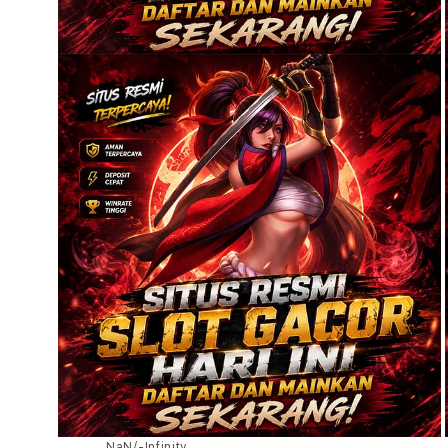
Open
media
6
in
modal
Open
of
NaN
/
-Infinity