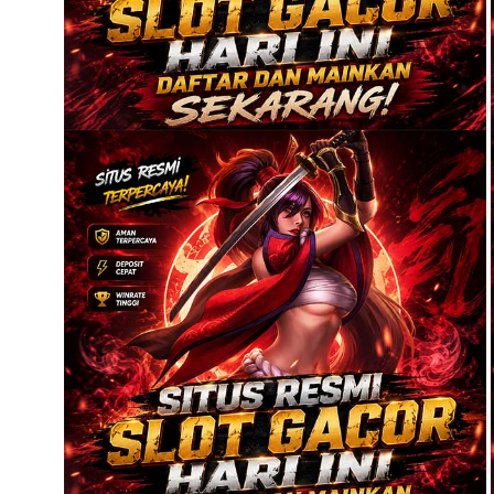
Open
media
4
in
modal