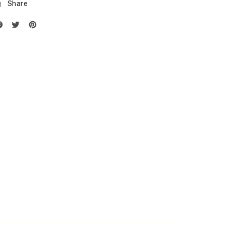
...
...
Share