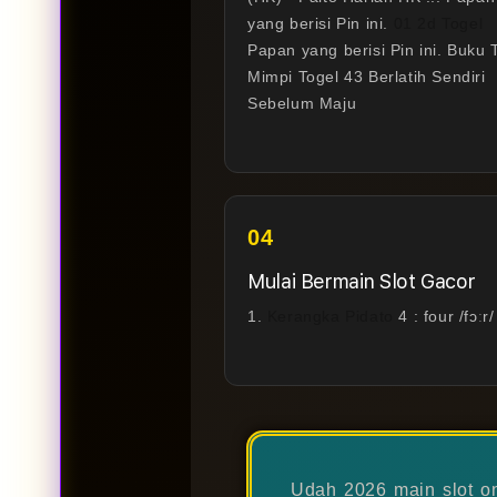
yang berisi Pin ini.
01 2d Togel
Papan yang berisi Pin ini. Buku T
Mimpi Togel 43 Berlatih Sendiri
Sebelum Maju
04
Mulai Bermain Slot Gacor
1.
Kerangka Pidato
4 : four /fɔːr/
Udah 2026 main slot on