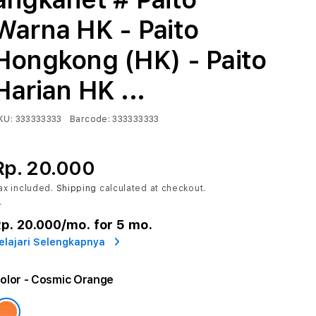
Warna HK - Paito
Hongkong (HK) - Paito
Harian HK ...
KU:
333333333
Barcode:
333333333
Rp. 20.000
ax included.
Shipping
calculated at checkout.
r
p. 20.000
/mo. for 5 mo.
elajari Selengkapnya
olor
- Cosmic Orange