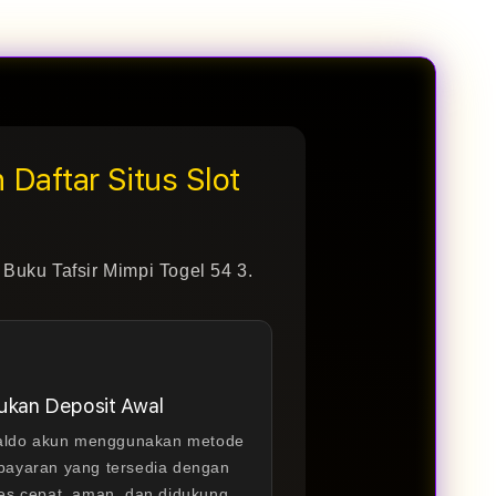
Daftar Situs Slot
Buku Tafsir Mimpi Togel 54 3.
ukan Deposit Awal
saldo akun menggunakan metode
ayaran yang tersedia dengan
es cepat, aman, dan didukung