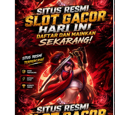
Open
media
2
in
modal