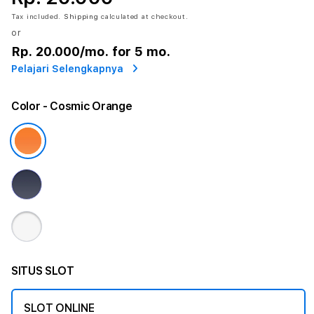
Tax included.
Shipping
calculated at checkout.
or
Rp. 20.000
/mo. for 5 mo.
Pelajari Selengkapnya
Color
- Cosmic Orange
SITUS SLOT
SLOT ONLINE