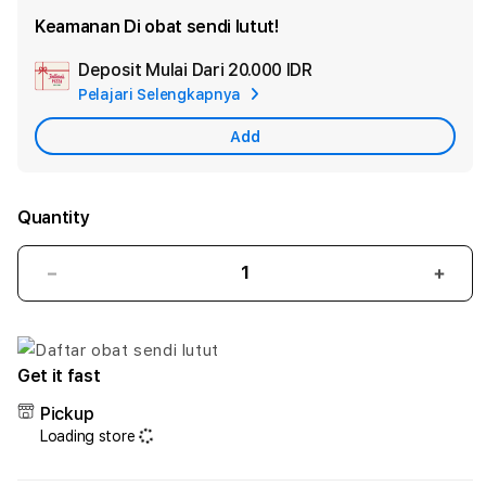
Keamanan Di obat sendi lutut!
Deposit Mulai Dari
20.000 IDR
Add
Pelajari Selengkapnya
Apple
Care
Add
Quantity
Decrease
Incr
quantity
quant
for
for
obat
obat
sendi
sendi
Get it fast
lutut
lutut
Pickup
#
#
Loading store
Jawaban
Jawa
jelas
jelas