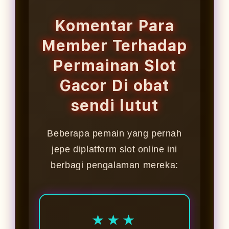
Komentar Para
Member Terhadap
Permainan Slot
Gacor Di obat
sendi lutut
Beberapa pemain yang pernah
jepe diplatform slot online ini
berbagi pengalaman mereka:
★★★