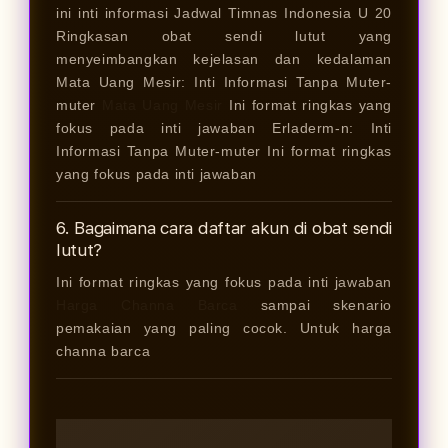
ini inti informasi Jadwal Timnas Indonesia U 20
Ringkasan obat sendi lutut yang
menyeimbangkan kejelasan dan kedalaman
Mata Uang Mesir: Inti Informasi Tanpa Muter-
muter
Mata Uang Mesir
Ini format ringkas yang
fokus pada inti jawaban Erladerm-n: Inti
Informasi Tanpa Muter-muter Ini format ringkas
yang fokus pada inti jawaban
6. Bagaimana cara daftar akun di obat sendi
lutut?
Ini format ringkas yang fokus pada inti jawaban
Harga Channa Barca
sampai skenario
pemakaian yang paling cocok. Untuk harga
channa barca