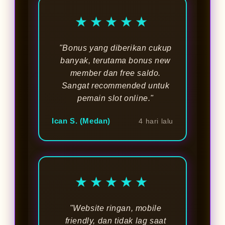
★★★★★
"Bonus yang diberikan cukup
banyak, terutama bonus new
member dan free saldo.
Sangat recommended untuk
pemain slot online."
Ican S. (Medan)
4 hari lalu
★★★★★
"Website ringan, mobile
friendly, dan tidak lag saat