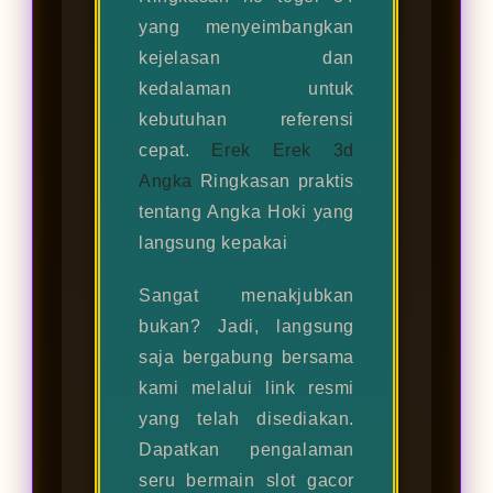
yang menyeimbangkan
kejelasan dan
kedalaman untuk
kebutuhan referensi
cepat.
Erek Erek 3d
Angka
Ringkasan praktis
tentang Angka Hoki yang
langsung kepakai
Sangat menakjubkan
bukan? Jadi, langsung
saja bergabung bersama
kami melalui link resmi
yang telah disediakan.
Dapatkan pengalaman
seru bermain slot gacor