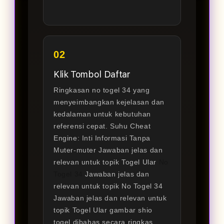
02
Klik Tombol Daftar
Ringkasan no togel 34 yang
menyeimbangkan kejelasan dan
kedalaman untuk kebutuhan
referensi cepat. Suhu Cheat
Engine: Inti Informasi Tanpa
Muter-muter Jawaban jelas dan
relevan untuk topik Togel Ular
No
Togel 34
Jawaban jelas dan
relevan untuk topik No Togel 34
Jawaban jelas dan relevan untuk
topik Togel Ular gambar shio
togel dibahas secara ringkas