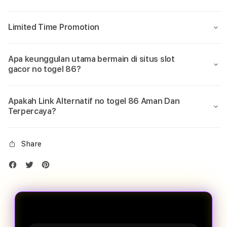
Togel
Toge
86:
86:
Penjelasan
Penj
Limited Time Promotion
Padat
Pada
dengan
deng
Contoh
Cont
Apa keunggulan utama bermain di situs slot
yang
yang
gacor no togel 86?
Nyambung
Nya
Apakah Link Alternatif no togel 86 Aman Dan
Terpercaya?
Share