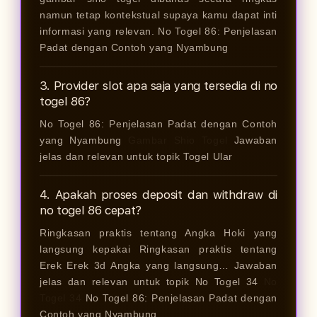
namun tetap kontekstual supaya kamu dapat inti
informasi yang relevan. No Togel 86: Penjelasan
Padat dengan Contoh yang Nyambung
3. Provider slot apa saja yang tersedia di no
togel 86?
No Togel 86: Penjelasan Padat dengan Contoh
yang Nyambung
Gambar Shio Togel
Jawaban
jelas dan relevan untuk topik Togel Ular
4. Apakah proses deposit dan withdraw di
no togel 86 cepat?
Ringkasan praktis tentang Angka Hoki yang
langsung kepakai Ringkasan praktis tentang
Erek Erek 3d Angka yang langsung… Jawaban
jelas dan relevan untuk topik No Togel 34
No
Togel 34
No Togel 86: Penjelasan Padat dengan
Contoh yang Nyambung