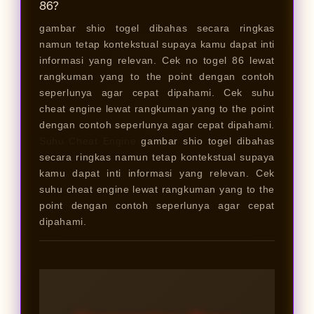
86?
gambar shio togel dibahas secara ringkas
namun tetap kontekstual supaya kamu dapat inti
informasi yang relevan. Cek no togel 86 lewat
rangkuman yang to the point dengan contoh
seperlunya agar cepat dipahami. Cek suhu
cheat engine lewat rangkuman yang to the point
dengan contoh seperlunya agar cepat dipahami.
Suhu Cheat Engine
gambar shio togel dibahas
secara ringkas namun tetap kontekstual supaya
kamu dapat inti informasi yang relevan. Cek
suhu cheat engine lewat rangkuman yang to the
point dengan contoh seperlunya agar cepat
dipahami.