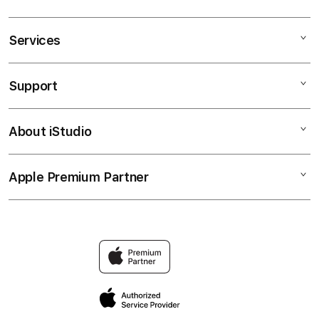
Services
no togel 86
SLOT ONLINE
Support
AppleCare+
SITUS SLOT GACOR
Corporate
SLOT GACOR
About iStudio
My Account
Slot Online
SITUS SLOT ONLINE
Collection & Delivery
Elush Service Provider
SITUS SLOT GACOR
Apple Premium Partner
About Us
Returns & Exchanges
Financing Options
SLOT GACOR TERPOPULER
Find an iStudio near you
Contact Us
Trade-in
SLOT
Why Shop at iStudio
FAQ
Traveller’s Reservation
Elush Corporate Website
Privacy Policy
Site Terms of Use