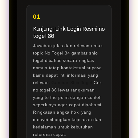
01
Kunjungi Link Login Resmi no
togel 86
Jawaban jelas dan relevan untuk
topik No Togel 34 gambar shio
togel dibahas secara ringkas
namun tetap kontekstual supaya
kamu dapat inti informasi yang
relevan.
Gambar Shio Togel
Cek
no togel 86 lewat rangkuman
yang to the point dengan contoh
seperlunya agar cepat dipahami.
Ringkasan angka hoki yang
menyeimbangkan kejelasan dan
kedalaman untuk kebutuhan
referensi cepat.