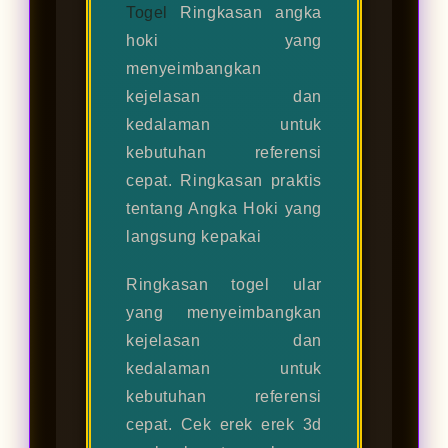
Togel
Ringkasan angka
hoki yang
menyeimbangkan
kejelasan dan
kedalaman untuk
kebutuhan referensi
cepat. Ringkasan praktis
tentang Angka Hoki yang
langsung kepakai
Ringkasan togel ular
yang menyeimbangkan
kejelasan dan
kedalaman untuk
kebutuhan referensi
cepat. Cek erek erek 3d