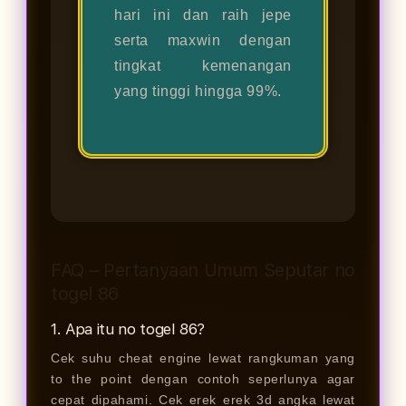
hari ini dan raih jepe
serta maxwin dengan
tingkat kemenangan
yang tinggi hingga 99%.
FAQ – Pertanyaan Umum Seputar no
togel 86
1. Apa itu no togel 86?
Cek suhu cheat engine lewat rangkuman yang
to the point dengan contoh seperlunya agar
cepat dipahami. Cek erek erek 3d angka lewat