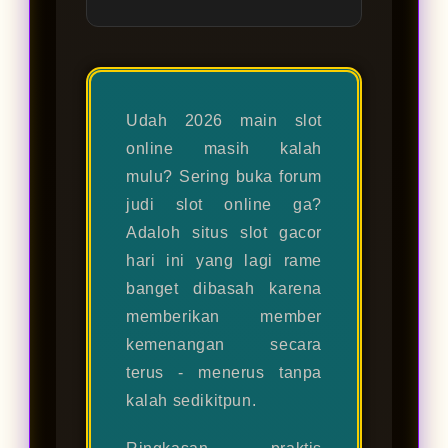
Udah 2026 main slot
online masih kalah
mulu? Sering buka forum
judi slot online ga?
Adaloh situs slot gacor
hari ini yang lagi rame
banget dibasah karena
memberikan member
kemenangan secara
terus - menerus tanpa
kalah sedikitpun.