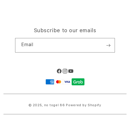
Subscribe to our emails
Email
Facebook
Instagram
YouTube
Payment
methods
© 2025,
no togel 86
Powered by Shopify