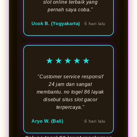
slot online terbaik yang
pernah saya coba."
Ucok B. (Yogyakarta)
5 hari lalu
★★★★★
"Customer service responsif
24 jam dan sangat
membantu. no togel 86 layak
disebut situs slot gacor
terpercaya."
Aryo W. (Bali)
6 hari lalu