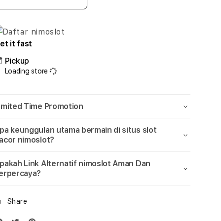
Decrease
Increase
quantity
quantity
for
for
nimoslot
nimoslot
#
#
et it fast
NIMOSLOT
NIMOSLOT
Pickup
-
-
Loading store
Situs
Situs
Game
Game
Online
Online
Terbaik
Terbaik
imited Time Promotion
&
&
Terpercaya
Terpercaya
pa keunggulan utama bermain di situs slot
Indonesia
Indonesia
acor nimoslot?
pakah Link Alternatif nimoslot Aman Dan
erpercaya?
Share