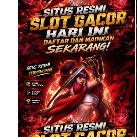
Open
media
2
in
modal