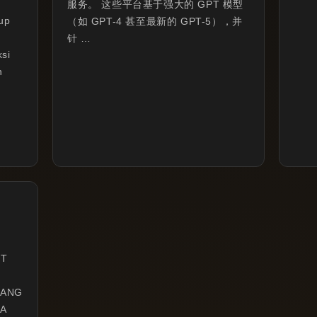
服务。 这些平台基于强大的 GPT 模型
up
（如 GPT-4 甚至最新的 GPT-5），并
针 …
si
n
OT
PANG
IA