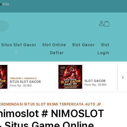
ia
Klik
Log
Cart
in
Situs Slot Gacor
Slot Online
Slot Gacor
Slot
Daftar
Login
TRENDING 1 INDONESIA
SLOT GACOR
SITUS SLOT GACOR
From Rp. 20.000
From Rp. 20.000
EKOMENDASI SITUS SLOT RESMI TERPERCAYA AUTO JP
nimoslot # NIMOSLOT
- Situs Game Online