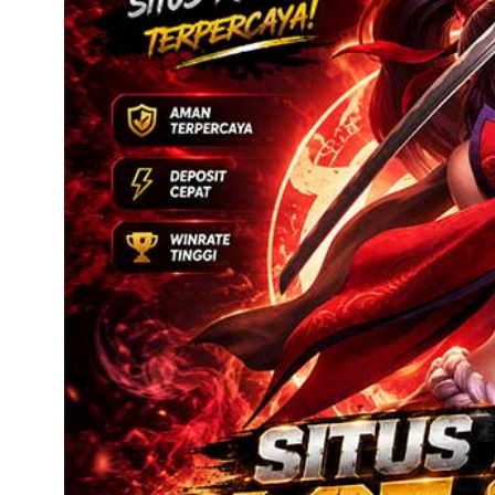
Terpercaya
Indonesia ...
Redirecting...
From Rp. 20.000 Rp