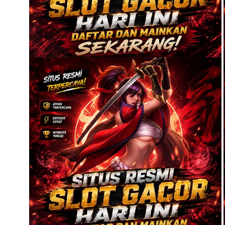
Open
media
4
in
modal