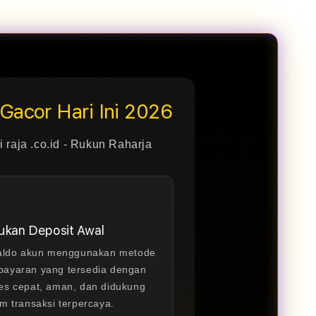
 Gacor Hari Ini 2026
i raja .co.id - Rukun Raharja
ukan Deposit Awal
saldo akun menggunakan metode
ayaran yang tersedia dengan
es cepat, aman, dan didukung
em transaksi terpercaya.